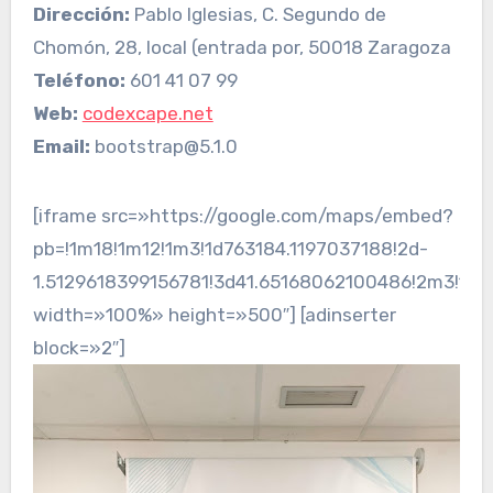
Dirección:
Pablo Iglesias, C. Segundo de
Chomón, 28, local (entrada por, 50018 Zaragoza
Teléfono:
601 41 07 99
Web:
codexcape.net
Email:
bootstrap@5.1.0
[iframe src=»https://google.com/maps/embed?
pb=!1m18!1m12!1m3!1d763184.1197037188!2d-
1.5129618399156781!3d41.65168062100486!2m3!1f
width=»100%» height=»500″] [adinserter
block=»2″]