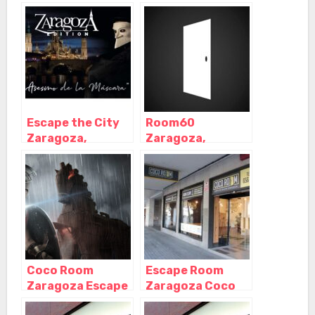
Zaragoza,
Zaragoza,
Zaragoza –
Zaragoza –
Aragón
Aragón
Escape the City
Room60
Zaragoza,
Zaragoza,
Zaragoza –
Zaragoza –
Aragón
Aragón
Coco Room
Escape Room
Zaragoza Escape
Zaragoza Coco
Room – Antonio
Room – Paseo