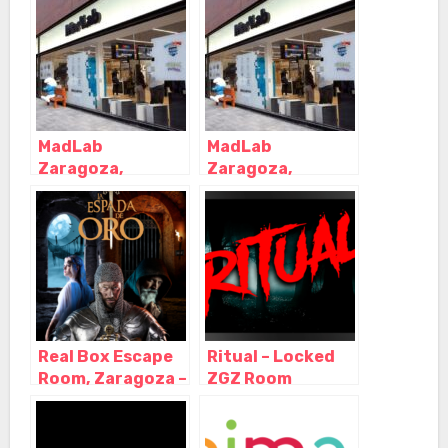
Cánovas,
Echegaray,
Zaragoza –
Zaragoza –
Zaragoza
Zaragoza
MadLab
MadLab
Zaragoza,
Zaragoza,
Zaragoza –
Zaragoza –
Zaragoza
Zaragoza
Real Box Escape
Ritual – Locked
Room, Zaragoza –
ZGZ Room
Aragón
Escape, Zaragoza
– Aragón