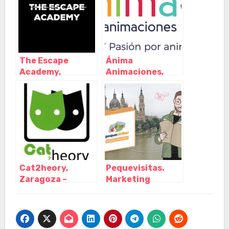
The Escape
Ánima
Academy,
Animaciones,
Zaragoza –
Zaragoza –
Aragón
Aragón
Cat2heory,
Pequevisitas.
Zaragoza –
Marketing
Aragón
turístico,
Zaragoza –
Zaragoza