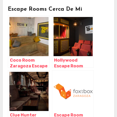
Escape Rooms Cerca De Mi
Coco Room
Hollywood
Zaragoza Escape
Escape Room
Room – Paseo
Zaragoza,
Rosales,
Zaragoza –
Zaragoza –
Aragón
Aragón
Clue Hunter
Escape Room