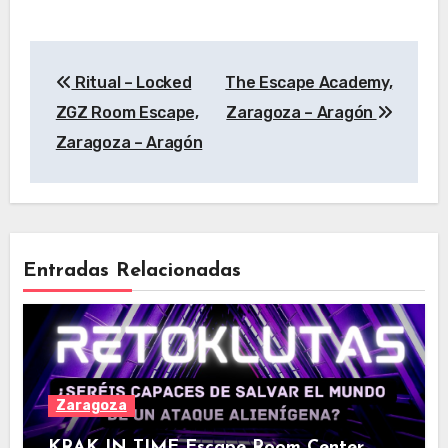
Navegación
Ritual – Locked
The Escape Academy,
de
ZGZ Room Escape,
Zaragoza – Aragón
entradas
Zaragoza – Aragón
Entradas Relacionadas
Zaragoza
KRAK IN TIME Escape Room Center