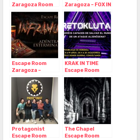
Zaragoza Room
Zaragoza – FOX IN
Escape, Zaragoza
A BOX, Zaragoza
– Aragón
– Aragón
Escape Room
KRAK IN TIME
Zaragoza –
Escape Room
INFRAMUNDO,
Center Zaragoza,
Zaragoza –
Zaragoza –
Aragón
Aragón
Protagonist
The Chapel
Escape Room
Escape Room