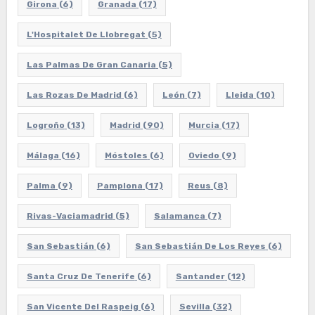
Girona
(6)
Granada
(17)
L'Hospitalet De Llobregat
(5)
Las Palmas De Gran Canaria
(5)
Las Rozas De Madrid
(6)
León
(7)
Lleida
(10)
Logroño
(13)
Madrid
(90)
Murcia
(17)
Málaga
(16)
Móstoles
(6)
Oviedo
(9)
Palma
(9)
Pamplona
(17)
Reus
(8)
Rivas-Vaciamadrid
(5)
Salamanca
(7)
San Sebastián
(6)
San Sebastián De Los Reyes
(6)
Santa Cruz De Tenerife
(6)
Santander
(12)
San Vicente Del Raspeig
(6)
Sevilla
(32)