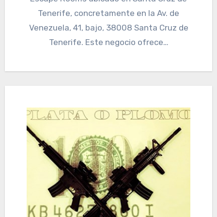
Tenerife, concretamente en la Av. de
Venezuela, 41, bajo, 38008 Santa Cruz de
Tenerife. Este negocio ofrece…