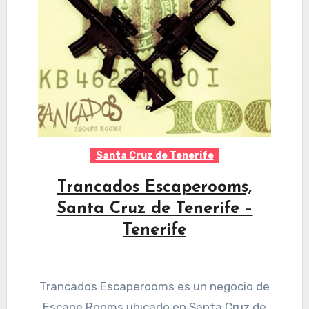
Santa Cruz de Tenerife
Trancados Escaperooms,
Santa Cruz de Tenerife –
Tenerife
Trancados Escaperooms es un negocio de
Escape Rooms ubicado en Santa Cruz de