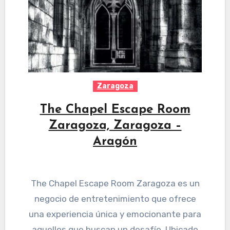
Zaragoza
The Chapel Escape Room
Zaragoza, Zaragoza –
Aragón
The Chapel Escape Room Zaragoza es un
negocio de entretenimiento que ofrece
una experiencia única y emocionante para
aquellos que buscan un desafío. Ubicado