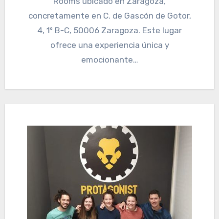
Rooms ubicado en Zaragoza,
concretamente en C. de Gascón de Gotor,
4, 1º B-C, 50006 Zaragoza. Este lugar
ofrece una experiencia única y
emocionante…