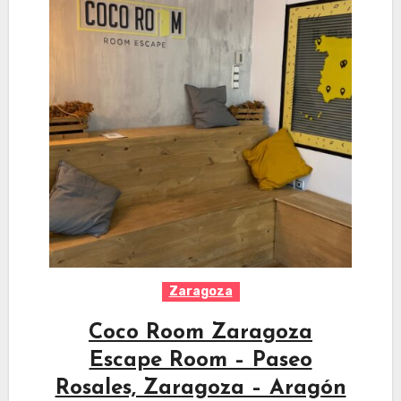
Zaragoza
Coco Room Zaragoza
Escape Room – Paseo
Rosales, Zaragoza – Aragón