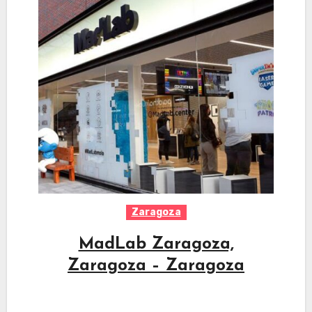
Zaragoza
MadLab Zaragoza,
Zaragoza – Zaragoza