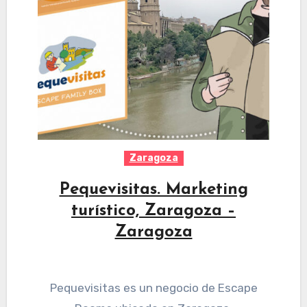
Zaragoza
Pequevisitas. Marketing
turístico, Zaragoza –
Zaragoza
Pequevisitas es un negocio de Escape