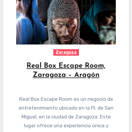
Zaragoza
Real Box Escape Room,
Zaragoza – Aragón
Real Box Escape Room es un negocio de
entretenimiento ubicado en la Pl. de San
Miguel, en la ciudad de Zaragoza. Este
lugar ofrece una experiencia única y