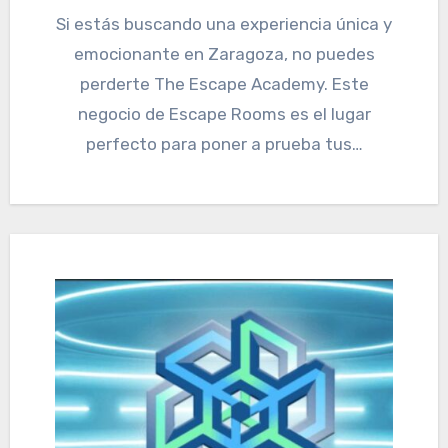
Si estás buscando una experiencia única y
emocionante en Zaragoza, no puedes
perderte The Escape Academy. Este
negocio de Escape Rooms es el lugar
perfecto para poner a prueba tus…