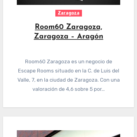
Zaragoza
Room60 Zaragoza,
Zaragoza – Aragón
Room60 Zaragoza es un negocio de
Escape Rooms situado en la C. de Luis del
Valle, 7, en la ciudad de Zaragoza. Con una
valoración de 4,6 sobre 5 por…