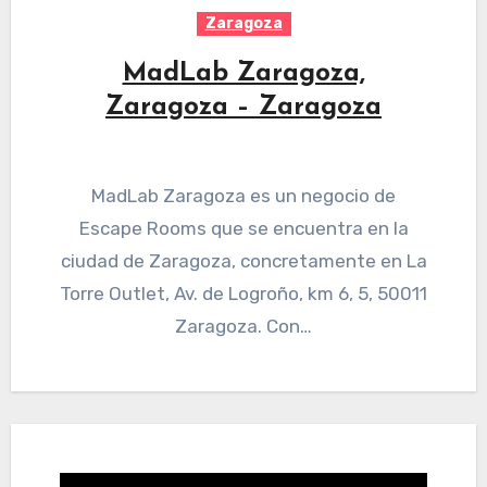
Zaragoza
MadLab Zaragoza,
Zaragoza – Zaragoza
MadLab Zaragoza es un negocio de
Escape Rooms que se encuentra en la
ciudad de Zaragoza, concretamente en La
Torre Outlet, Av. de Logroño, km 6, 5, 50011
Zaragoza. Con…