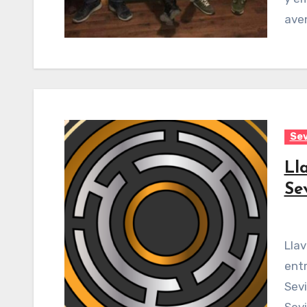
aven
Sev
Ll
Se
Llave Mayor Escape Room Sevilla es un negocio de
entr
Sevi
Sevi