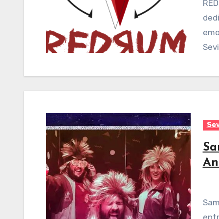
REDRUM Escape Room Sevilla es un negocio que se
dedi
emoc
Sevi
Sev
Sa
An
Sam Cooper Escape Room es un negocio de
entr