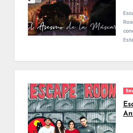
Escape the City Sevilla es un negocio de Escape
Room
conc
Este
Sev
Es
An