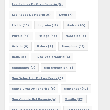
Las Palmas De Gran Canaria
(5)
Las Rozas De Madrid
(6)
León
(7)
Lleida
(10)
Logroño
(13)
Madrid
(90)
Murcia
(17)
Málaga
(16)
Móstoles
(6)
Oviedo
(9)
Palma
(9)
Pamplona
(17)
Reus
(8)
Rivas-Vaciamadrid
(5)
Salamanca
(7)
San Sebastián
(6)
San Sebastián De Los Reyes
(6)
Santa Cruz De Tenerife
(6)
Santander
(12)
San Vicente Del Raspeig
(6)
Sevilla
(32)
Sta Coloma De Gramanet
(5)
Tarragona
(6)