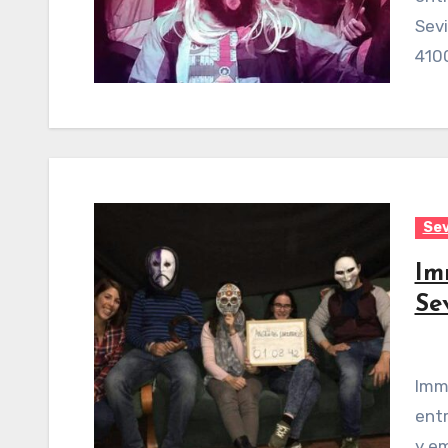
Sevi
4100
Sev
Im
Se
Immersion Escape Room Sevilla es un negocio de
entr
y e