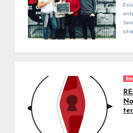
Escape Room El Orfanato es un negocio de
entr
Sevi
ofre
Sev
RE
No
te