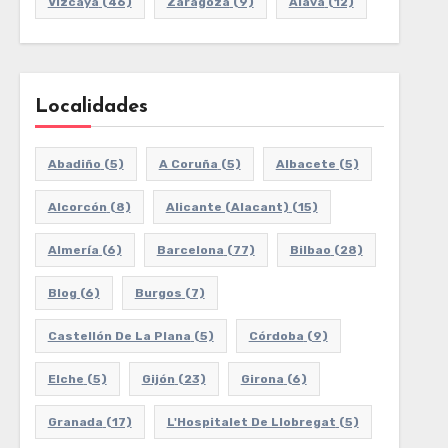
Vizcaya
(46)
Zaragoza
(9)
Álava
(12)
Localidades
Abadiño
(5)
A Coruña
(5)
Albacete
(5)
Alcorcón
(8)
Alicante (Alacant)
(15)
Almería
(6)
Barcelona
(77)
Bilbao
(28)
Blog
(6)
Burgos
(7)
Castellón De La Plana
(5)
Córdoba
(9)
Elche
(5)
Gijón
(23)
Girona
(6)
Granada
(17)
L'Hospitalet De Llobregat
(5)