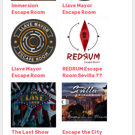
Immersion
Llave Mayor
Escape Room
Escape Room
Sevilla, Sevilla –
Sevilla, Sevilla –
Andalucía
Andalucía
Llave Mayor
REDRUM Escape
Escape Room
Room Sevilla ??
Sevilla, Sevilla –
Nominado mejor
Andalucía
experiencia de
terror 2022 ??,
Sevilla –
Andalucía
The Last Show
Escape the City