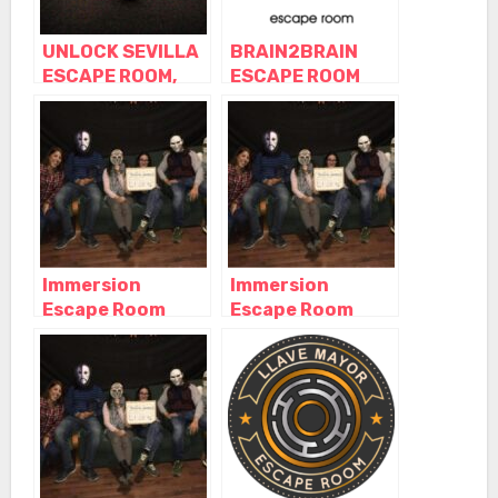
UNLOCK SEVILLA
BRAIN2BRAIN
ESCAPE ROOM,
ESCAPE ROOM
Sevilla –
SEVILLA, Sevilla –
Andalucía
Andalucía
Immersion
Immersion
Escape Room
Escape Room
Sevilla, Sevilla –
Sevilla, Sevilla –
Andalucía
Andalucía