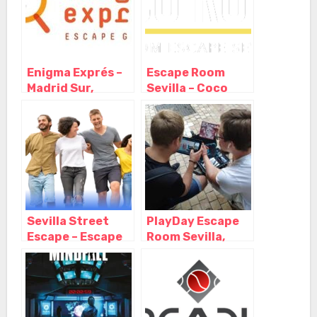
Enigma Exprés –
Escape Room
Madrid Sur,
Sevilla – Coco
Madrid – Madrid
Room, Sevilla –
Andalucia
Sevilla Street
PlayDay Escape
Escape – Escape
Room Sevilla,
Room al aire libre
Sevilla –
– Gymkana,
Andalucia
Sevilla –
Andalucía