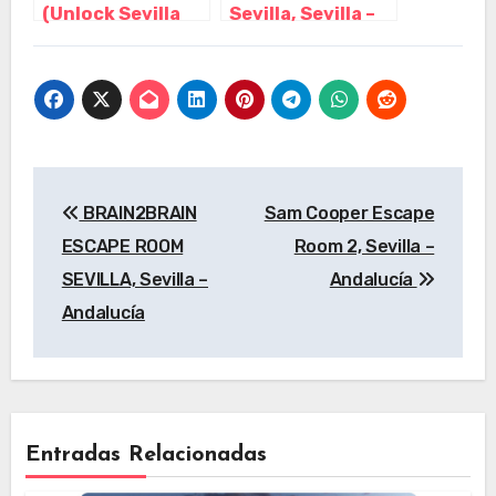
(Unlock Sevilla
Sevilla, Sevilla –
Escape Room),
Andalucía
Sevilla –
Andalucía
Navegación
BRAIN2BRAIN
Sam Cooper Escape
de
ESCAPE ROOM
Room 2, Sevilla –
entradas
SEVILLA, Sevilla –
Andalucía
Andalucía
Entradas Relacionadas