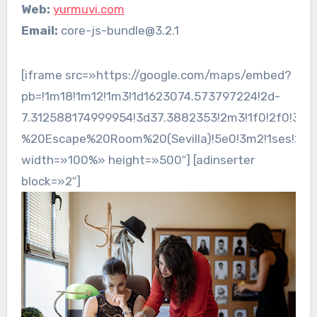
Web:
yurmuvi.com
Email:
core-js-bundle@3.2.1
[iframe src=»https://google.com/maps/embed?
pb=!1m18!1m12!1m3!1d1623074.573797224!2d-
7.312588174999954!3d37.3882353!2m3!1f0!2f0!3f
%20Escape%20Room%20(Sevilla)!5e0!3m2!1ses!2se
width=»100%» height=»500″] [adinserter
block=»2″]