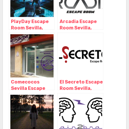
PlayDay Escape
Arcadia Escape
Room Sevilla,
Room Sevilla,
Sevilla –
Sevilla –
Andalucia
Andalucía
Comecocos
El Secreto Escape
Sevilla Escape
Room Sevilla,
Room, Sevilla –
Sevilla –
Andalucía
Andalucía