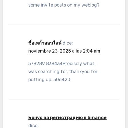
some invite posts on my weblog?
ซื้อเหล้าออนไลน์
dice:
noviembre 23, 2025 a las 2:04 am
578289 838434Precisely what I
was searching for, thankyou for
putting up. 506420
Бонус за регистрацию в binance
dice: