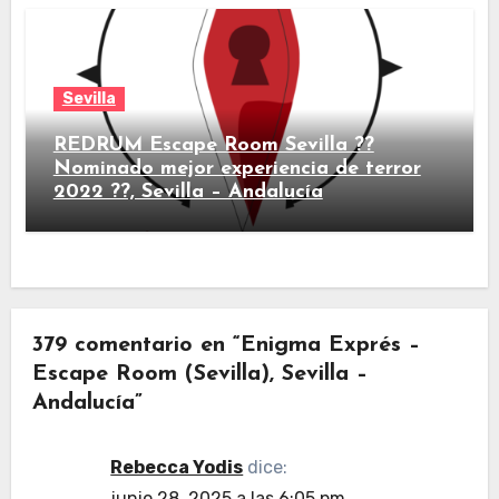
Sevilla
REDRUM Escape Room Sevilla ??
Nominado mejor experiencia de terror
2022 ??, Sevilla – Andalucía
379 comentario en “Enigma Exprés –
Escape Room (Sevilla), Sevilla –
Andalucía”
Rebecca Yodis
dice:
junio 28, 2025 a las 6:05 pm