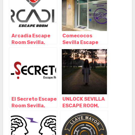
Arcadia Escape
Comecocos
Room Sevilla,
Sevilla Escape
Sevilla –
Room, Sevilla –
Andalucía
Andalucía
El Secreto Escape
UNLOCK SEVILLA
Room Sevilla,
ESCAPE ROOM,
Sevilla –
Sevilla –
Andalucía
Andalucía