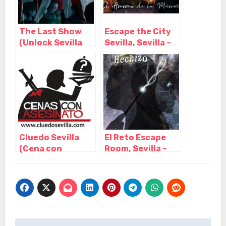
The Last Show
Escape the City
(Unlock Sevilla
Sevilla, Sevilla –
Escape Room),
Andalucía
Sevilla –
Andalucía
Cluedo Sevilla
El Reto Escape
(Cena con
Room, Sevilla –
Asesinato),
Andalucia
Sevilla –
Andalucía