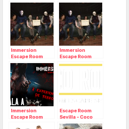
Immersion
Immersion
Escape Room
Escape Room
Sevilla, Sevilla –
Sevilla, Sevilla –
Andalucía
Andalucía
Immersion
Escape Room
Escape Room
Sevilla – Coco
SAW, Sevilla –
Room, Sevilla –