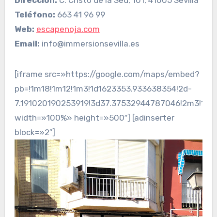
Teléfono:
663 41 96 99
Web:
escapenoja.com
Email:
info@immersionsevilla.es
[iframe src=»https://google.com/maps/embed?
pb=!1m18!1m12!1m3!1d1623353.933638354!2d-
7.191020190253919!3d37.37532944787046!2m3!1f0
width=»100%» height=»500″] [adinserter
block=»2″]