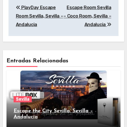
Navegación
PlayDay Escape
Escape Room Sevilla
de
Room Sevilla, Sevilla –
– Coco Room, Sevilla –
entradas
Andalucia
Andalucia
Entradas Relacionadas
Sevilla
Escape the City Sevilla, Sevilla –
Andalucía