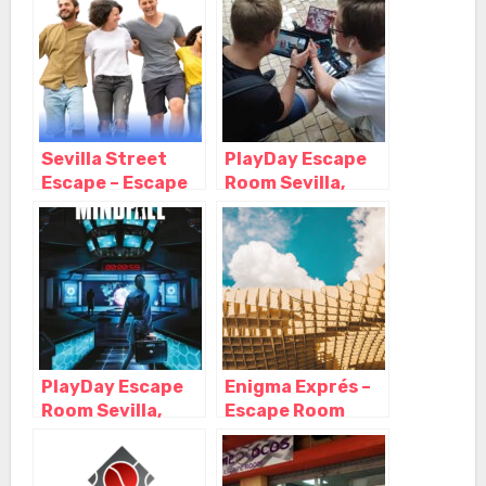
Andalucia
Andalucia
Sevilla Street
PlayDay Escape
Escape – Escape
Room Sevilla,
Room al aire libre
Sevilla –
– Gymkana,
Andalucia
Sevilla –
Andalucía
PlayDay Escape
Enigma Exprés –
Room Sevilla,
Escape Room
Sevilla –
(Sevilla), Sevilla –
Andalucia
Andalucía