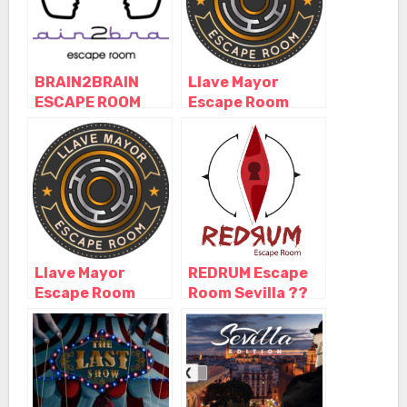
BRAIN2BRAIN
Llave Mayor
ESCAPE ROOM
Escape Room
SEVILLA, Sevilla –
Sevilla, Sevilla –
Andalucía
Andalucía
Llave Mayor
REDRUM Escape
Escape Room
Room Sevilla ??
Sevilla, Sevilla –
Nominado mejor
Andalucía
experiencia de
terror 2022 ??,
Sevilla –
Andalucía