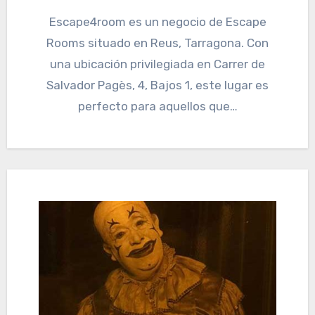
Escape4room es un negocio de Escape
Rooms situado en Reus, Tarragona. Con
una ubicación privilegiada en Carrer de
Salvador Pagès, 4, Bajos 1, este lugar es
perfecto para aquellos que…