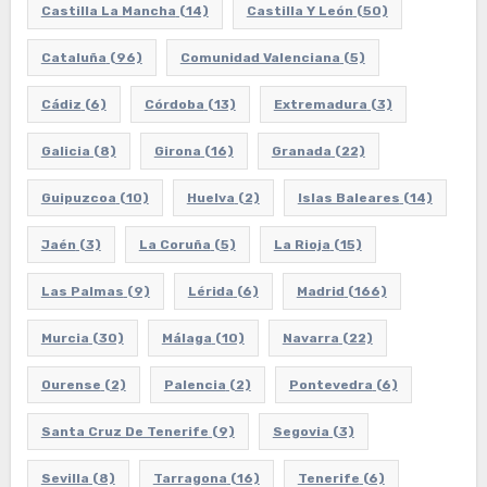
Castilla La Mancha
(14)
Castilla Y León
(50)
Cataluña
(96)
Comunidad Valenciana
(5)
Cádiz
(6)
Córdoba
(13)
Extremadura
(3)
Galicia
(8)
Girona
(16)
Granada
(22)
Guipuzcoa
(10)
Huelva
(2)
Islas Baleares
(14)
Jaén
(3)
La Coruña
(5)
La Rioja
(15)
Las Palmas
(9)
Lérida
(6)
Madrid
(166)
Murcia
(30)
Málaga
(10)
Navarra
(22)
Ourense
(2)
Palencia
(2)
Pontevedra
(6)
Santa Cruz De Tenerife
(9)
Segovia
(3)
Sevilla
(8)
Tarragona
(16)
Tenerife
(6)