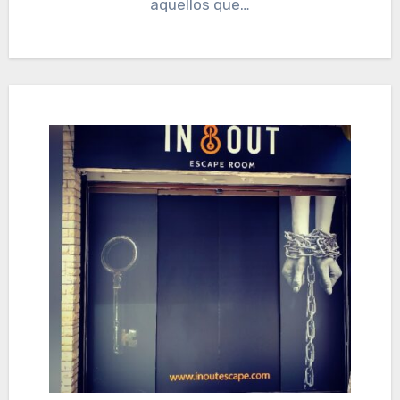
aquellos que…