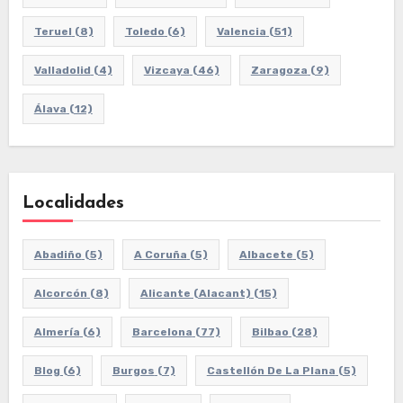
Teruel
(8)
Toledo
(6)
Valencia
(51)
Valladolid
(4)
Vizcaya
(46)
Zaragoza
(9)
Álava
(12)
Localidades
Abadiño
(5)
A Coruña
(5)
Albacete
(5)
Alcorcón
(8)
Alicante (Alacant)
(15)
Almería
(6)
Barcelona
(77)
Bilbao
(28)
Blog
(6)
Burgos
(7)
Castellón De La Plana
(5)