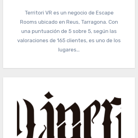
Territori VR es un negocio de Escape
Rooms ubicado en Reus, Tarragona. Con
una puntuación de 5 sobre 5, según las
valoraciones de 165 clientes, es uno de los
lugares…