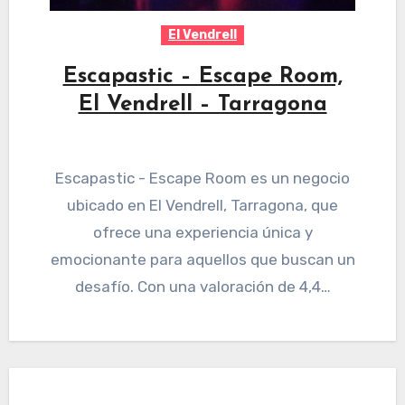
El Vendrell
Escapastic – Escape Room,
El Vendrell – Tarragona
Escapastic - Escape Room es un negocio
ubicado en El Vendrell, Tarragona, que
ofrece una experiencia única y
emocionante para aquellos que buscan un
desafío. Con una valoración de 4,4…