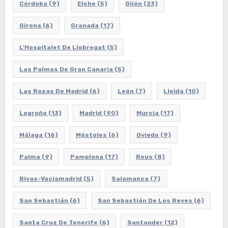
Córdoba
(9)
Elche
(5)
Gijón
(23)
Girona
(6)
Granada
(17)
L'Hospitalet De Llobregat
(5)
Las Palmas De Gran Canaria
(5)
Las Rozas De Madrid
(6)
León
(7)
Lleida
(10)
Logroño
(13)
Madrid
(90)
Murcia
(17)
Málaga
(16)
Móstoles
(6)
Oviedo
(9)
Palma
(9)
Pamplona
(17)
Reus
(8)
Rivas-Vaciamadrid
(5)
Salamanca
(7)
San Sebastián
(6)
San Sebastián De Los Reyes
(6)
Santa Cruz De Tenerife
(6)
Santander
(12)