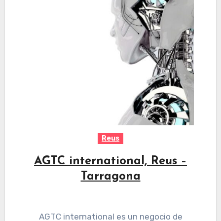
Reus
AGTC international, Reus –
Tarragona
AGTC international es un negocio de