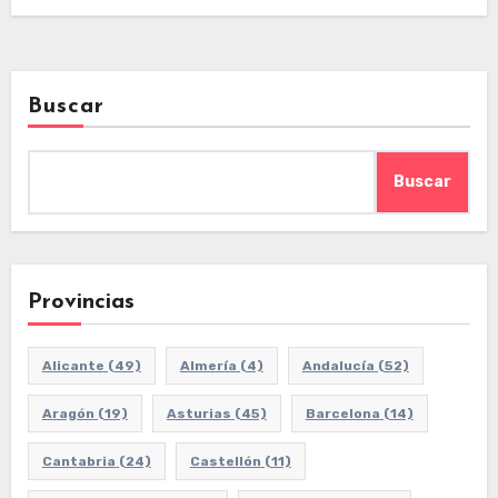
Buscar
Buscar
Provincias
Alicante
(49)
Almería
(4)
Andalucía
(52)
Aragón
(19)
Asturias
(45)
Barcelona
(14)
Cantabria
(24)
Castellón
(11)