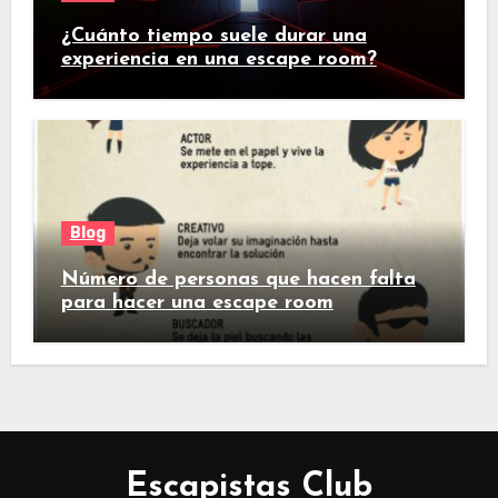
¿Cuánto tiempo suele durar una
experiencia en una escape room?
Blog
Número de personas que hacen falta
para hacer una escape room
Escapistas Club