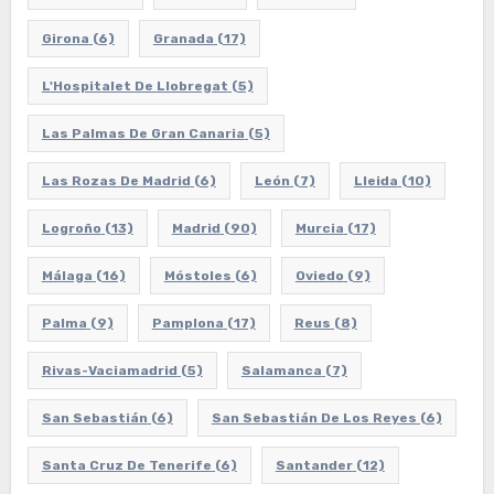
Girona
(6)
Granada
(17)
L'Hospitalet De Llobregat
(5)
Las Palmas De Gran Canaria
(5)
Las Rozas De Madrid
(6)
León
(7)
Lleida
(10)
Logroño
(13)
Madrid
(90)
Murcia
(17)
Málaga
(16)
Móstoles
(6)
Oviedo
(9)
Palma
(9)
Pamplona
(17)
Reus
(8)
Rivas-Vaciamadrid
(5)
Salamanca
(7)
San Sebastián
(6)
San Sebastián De Los Reyes
(6)
Santa Cruz De Tenerife
(6)
Santander
(12)