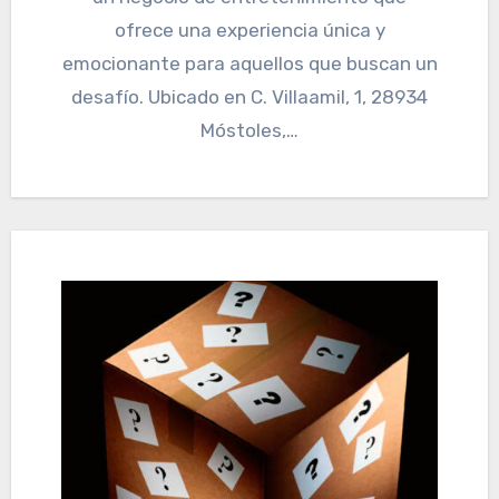
ofrece una experiencia única y
emocionante para aquellos que buscan un
desafío. Ubicado en C. Villaamil, 1, 28934
Móstoles,…