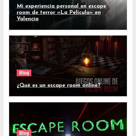
Mi experiencia personal en escape
room de terror «La Película» en
Valencia
Blog
¿Qué es un escape room online?
Blog