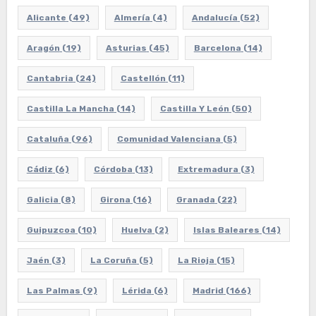
Alicante
(49)
Almería
(4)
Andalucía
(52)
Aragón
(19)
Asturias
(45)
Barcelona
(14)
Cantabria
(24)
Castellón
(11)
Castilla La Mancha
(14)
Castilla Y León
(50)
Cataluña
(96)
Comunidad Valenciana
(5)
Cádiz
(6)
Córdoba
(13)
Extremadura
(3)
Galicia
(8)
Girona
(16)
Granada
(22)
Guipuzcoa
(10)
Huelva
(2)
Islas Baleares
(14)
Jaén
(3)
La Coruña
(5)
La Rioja
(15)
Las Palmas
(9)
Lérida
(6)
Madrid
(166)