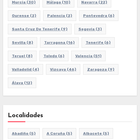
Murcia
(30)
Málaga
(10)
Navarra
(22)
Ourense
(2)
Palencia
(2)
Pontevedra
(6)
Santa Cruz De Tenerife
(9)
Segovia
(3)
Sevilla
(8)
Tarragona
(16)
Tenerife
(6)
Teruel
(8)
Toledo
(6)
Valencia
(51)
Valladolid
(4)
Vizcaya
(46)
Zaragoza
(9)
Álava
(12)
Localidades
Abadiño
(5)
A Coruña
(5)
Albacete
(5)