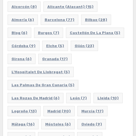
Alcorcón
(8)
Alicante (Alacant)
(15)
Almería
(6)
Barcelona
(77)
Bilbao
(28)
Blog
(6)
Burgos
(7)
Castellón De La Plana
(5)
Córdoba
(9)
Elche
(5)
Gijón
(23)
Girona
(6)
Granada
(17)
L'Hospitalet De Llobregat
(5)
Las Palmas De Gran Canaria
(5)
Las Rozas De Madrid
(6)
León
(7)
Lleida
(10)
Logroño
(13)
Madrid
(90)
Murcia
(17)
Málaga
(16)
Móstoles
(6)
Oviedo
(9)