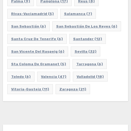
Palma
(9)
Pamplona
(17)
Reus
(8)
Rivas-Vaciamadrid
(5)
Salamanca
(7)
San Sebastián
(6)
San Sebastián De Los Reyes
(6)
Santa Cruz De Tenerife
(6)
Santander
(12)
San Vicente Del Raspeig
(6)
Sevilla
(32)
Sta Coloma De Gramanet
(5)
Tarragona
(6)
Toledo
(6)
Valencia
(47)
Valladolid
(18)
Vitoria-Gasteiz
(11)
Zaragoza
(21)