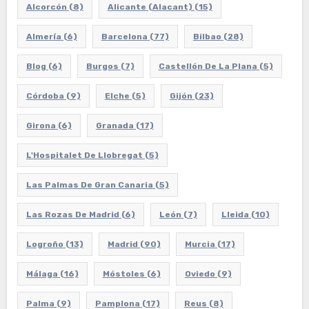
Alcorcón
(8)
Alicante (Alacant)
(15)
Almería
(6)
Barcelona
(77)
Bilbao
(28)
Blog
(6)
Burgos
(7)
Castellón De La Plana
(5)
Córdoba
(9)
Elche
(5)
Gijón
(23)
Girona
(6)
Granada
(17)
L'Hospitalet De Llobregat
(5)
Las Palmas De Gran Canaria
(5)
Las Rozas De Madrid
(6)
León
(7)
Lleida
(10)
Logroño
(13)
Madrid
(90)
Murcia
(17)
Málaga
(16)
Móstoles
(6)
Oviedo
(9)
Palma
(9)
Pamplona
(17)
Reus
(8)