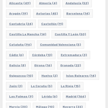
Alicante
(49)
Almería
(4)
Andalucía
(52)
Aragón
(19)
Asturias
(45)
Barcelona
(14)
Cantabria
(24)
Castellón
(11)
Castilla La Mancha
(14)
Castilla Y León
(50)
Cataluña
(96)
Comunidad Valenciana
(5)
Cádiz
(6)
Córdoba
(13)
Extremadura
(3)
Galicia
(8)
Girona
(16)
Granada
(22)
Guipuzcoa
(10)
Huelva
(2)
Islas Baleares
(14)
Jaén
(3)
La Coruña
(5)
La Rioja
(15)
Las Palmas
(9)
Lérida
(6)
Madrid
(166)
Murcia
(30)
Málaga
(10)
Navarra
(22)