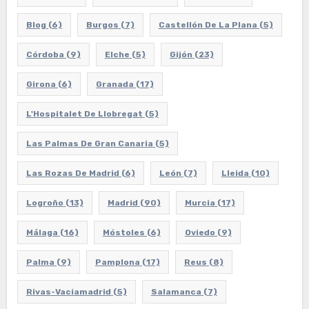
Blog
(6)
Burgos
(7)
Castellón De La Plana
(5)
Córdoba
(9)
Elche
(5)
Gijón
(23)
Girona
(6)
Granada
(17)
L'Hospitalet De Llobregat
(5)
Las Palmas De Gran Canaria
(5)
Las Rozas De Madrid
(6)
León
(7)
Lleida
(10)
Logroño
(13)
Madrid
(90)
Murcia
(17)
Málaga
(16)
Móstoles
(6)
Oviedo
(9)
Palma
(9)
Pamplona
(17)
Reus
(8)
Rivas-Vaciamadrid
(5)
Salamanca
(7)