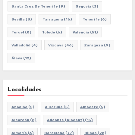
Santa Cruz De Tenerife
(9)
Segovia
(3)
Sevilla
(8)
Tarragona
(16)
Tenerife
(6)
Teruel
(8)
Toledo
(6)
Valencia
(51)
Valladolid
(4)
Vizcaya
(46)
Zaragoza
(9)
Álava
(12)
Localidades
Abadiño
(5)
A Coruña
(5)
Albacete
(5)
Alcorcón
(8)
Alicante (Alacant)
(15)
Almería
(6)
Barcelona
(77)
Bilbao
(28)