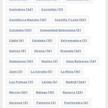
Cantabria
(24)
Castellón
(11)
Castilla La Mancha
(14)
Castilla Y León
(50)
Cataluña
(96)
Comunidad Valenciana
(5)
Cádiz
(6)
Córdoba
(13)
Extremadura
(3)
Galicia
(8)
Girona
(16)
Granada
(22)
Guipuzcoa
(10)
Huelva
(2)
Islas Baleares
(14)
Jaén
(3)
La Coruña
(5)
La Rioja
(15)
Las Palmas
(9)
Lérida
(6)
Madrid
(166)
Murcia
(30)
Málaga
(10)
Navarra
(22)
Ourense
(2)
Palencia
(2)
Pontevedra
(6)