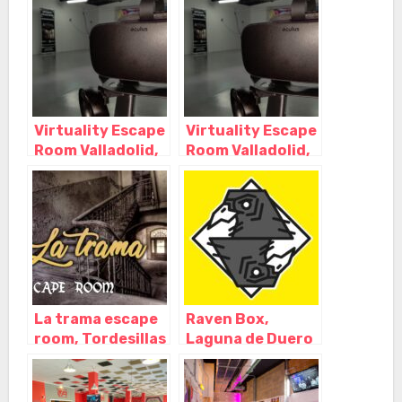
Castilla y León
Castilla y León
Virtuality Escape
Virtuality Escape
Room Valladolid,
Room Valladolid,
Valladolid –
Valladolid –
Castilla y León
Castilla y León
La trama escape
Raven Box,
room, Tordesillas
Laguna de Duero
– Valladolid
– Valladolid