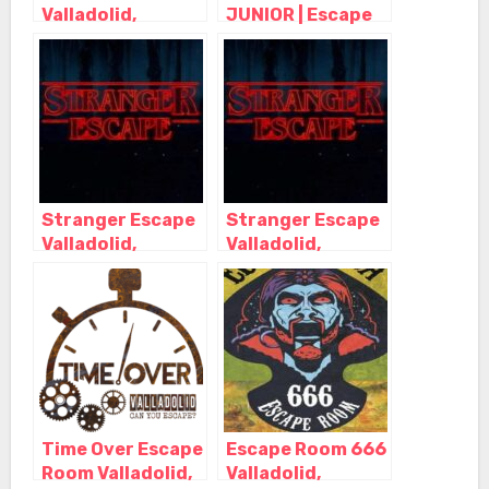
Valladolid,
JUNIOR | Escape
Arroyo de la
Room Valladolid,
Encomienda –
Valladolid –
Valladolid
Castilla y León
Stranger Escape
Stranger Escape
Valladolid,
Valladolid,
Valladolid –
Valladolid –
Castilla y León
Castilla y León
Time Over Escape
Escape Room 666
Room Valladolid,
Valladolid,