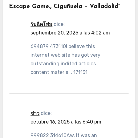
Escape Game., Ciguñuela – Valladolid”
รับฉีดโฟม
dice:
septiembre 20, 2025 a las 4:02 am
694879 473110I believe this
internet web site has got very
outstanding indited articles
content material . 171131
ข่าว
dice:
octubre 16, 2025 a las 6:40 pm
999822 314610Aw, it was an