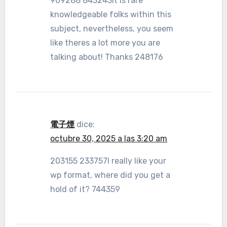
969288 843243It is rare
knowledgeable folks within this
subject, nevertheless, you seem
like theres a lot more you are
talking about! Thanks 248176
電子煙
dice:
octubre 30, 2025 a las 3:20 am
203155 233757I really like your
wp format, where did you get a
hold of it? 744359