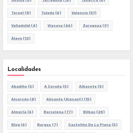
Sevilla
(8)
Tarragona
(16)
Tenerife
(6)
Teruel
(8)
Toledo
(6)
Valencia
(51)
Valladolid
(4)
Vizcaya
(46)
Zaragoza
(9)
Álava
(12)
Localidades
Abadiño
(5)
A Coruña
(5)
Albacete
(5)
Alcorcón
(8)
Alicante (Alacant)
(15)
Almería
(6)
Barcelona
(77)
Bilbao
(28)
Blog
(6)
Burgos
(7)
Castellón De La Plana
(5)