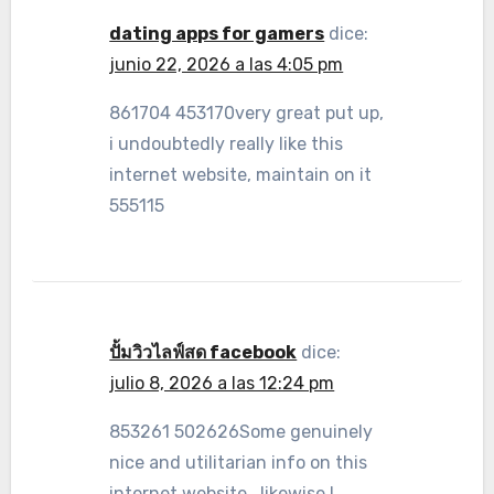
dating apps for gamers
dice:
junio 22, 2026 a las 4:05 pm
861704 453170very great put up,
i undoubtedly really like this
internet website, maintain on it
555115
ปั้มวิวไลฟ์สด facebook
dice:
julio 8, 2026 a las 12:24 pm
853261 502626Some genuinely
nice and utilitarian info on this
internet website , likewise I