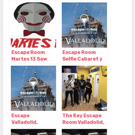
Valladolid –
Valladolid –
Castilla y León
Castilla y León
Escape Room
Escape Room
Martes 13 Saw
Selfie Cabaret y
Valladolid,
Puénting Virtual
Valladolid –
en Valladolid,
Castilla y León
Valladolid –
Castilla y León
Escape
The Key Escape
Valladolid,
Room Valladolid,
Valladolid –
Valladolid –