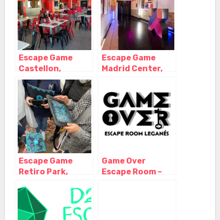
Escape Game
Escape Game
Castellon,
Madrid Center,
Castellón de la
Madrid – Madrid
Plana – Castellón
Escape Game
Game Over
Retiro Park,
Escape Room –
Madrid – Madrid
Leganés, Leganés
– Madrid