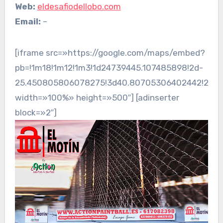
Web:
eldesafiodellobo.com
Email:
–
[iframe src=»https://google.com/maps/embed?
pb=!1m18!1m12!1m3!1d24739445.107485898!2d-
25.450805806078275!3d40.80705306402442!2m3!1f
width=»100%» height=»500″] [adinserter
block=»2″]