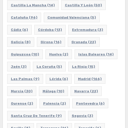
Castilla La Mancha
(14)
Castilla Y León
(50)
Cataluña
(96)
Comunidad Valenciana
(5)
Cádiz
(6)
Córdoba
(13)
Extremadura
(3)
Galicia
(8)
Girona
(16)
Granada
(22)
Guipuzcoa
(10)
Huelva
(2)
Islas Baleares
(14)
Jaén
(3)
La Coruña
(5)
La Rioja
(15)
Las Palmas
(9)
Lérida
(6)
Madrid
(166)
Murcia
(30)
Málaga
(10)
Navarra
(22)
Ourense
(2)
Palencia
(2)
Pontevedra
(6)
Santa Cruz De Tenerife
(9)
Segovia
(3)