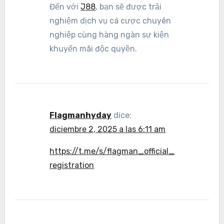
Đến với
J88
, bạn sẽ được trải
nghiệm dịch vụ cá cược chuyên
nghiệp cùng hàng ngàn sự kiện
khuyến mãi độc quyền.
Flagmanhyday
dice:
diciembre 2, 2025 a las 6:11 am
https://t.me/s/flagman_official_
registration