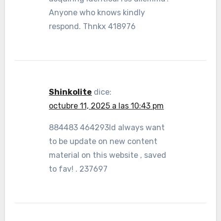
Anyone who knows kindly
respond. Thnkx 418976
Shinkolite
dice:
octubre 11, 2025 a las 10:43 pm
884483 464293Id always want
to be update on new content
material on this website , saved
to fav! . 237697