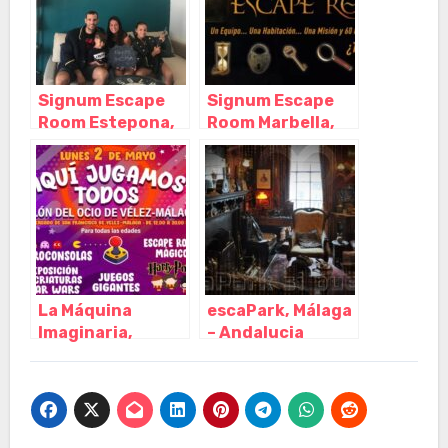
Signum Escape
Signum Escape
Room Estepona,
Room Marbella,
Estepona –
Marbella – Málaga
Málaga
La Máquina
escaPark, Málaga
Imaginaria,
– Andalucia
Málaga –
Andalucia