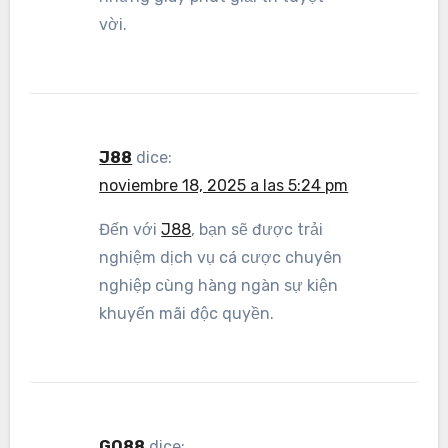
vời.
J88
dice:
noviembre 18, 2025 a las 5:24 pm
Đến với
J88
, bạn sẽ được trải
nghiệm dịch vụ cá cược chuyên
nghiệp cùng hàng ngàn sự kiện
khuyến mãi độc quyền.
GO88
dice: