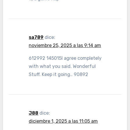
sa789
dice:
noviembre 25, 2025 a las 9:14 am
612992 145015I agree completely
with what you said. Wonderful
Stuff. Keep it going.. 90892
J88
dice:
diciembre 1, 2025 a las 11:05 am