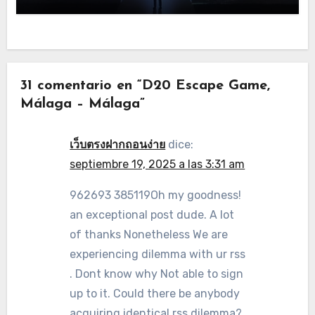
31 comentario en “D20 Escape Game,
Málaga – Málaga”
เว็บตรงฝากถอนง่าย
dice:
septiembre 19, 2025 a las 3:31 am
962693 385119Oh my goodness!
an exceptional post dude. A lot
of thanks Nonetheless We are
experiencing dilemma with ur rss
. Dont know why Not able to sign
up to it. Could there be anybody
acquiring identical rss dilemma?