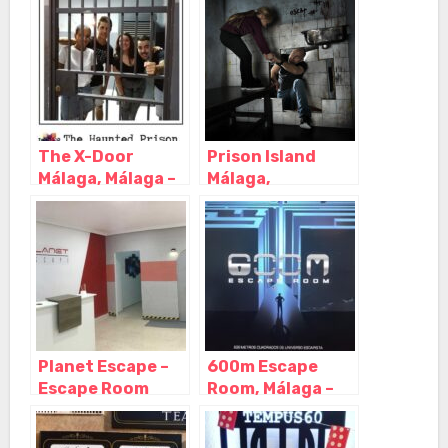
Andalucia
The X-Door
Prison Island
Málaga, Málaga –
Málaga,
Andalucía
Benalmádena –
Málaga
Planet Escape –
600m Escape
Escape Room
Room, Málaga –
Fuengirola,
Andalucia
Fuengirola –