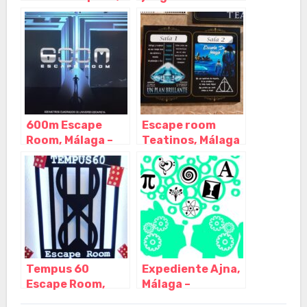
Estepona –
Sol, Las Lagunas
Málaga
de Mijas – Málaga
600m Escape
Escape room
Room, Málaga –
Teatinos, Málaga
Andalucia
– Andalucia
Tempus 60
Expediente Ajna,
Escape Room,
Málaga –
Málaga –
Andalucía