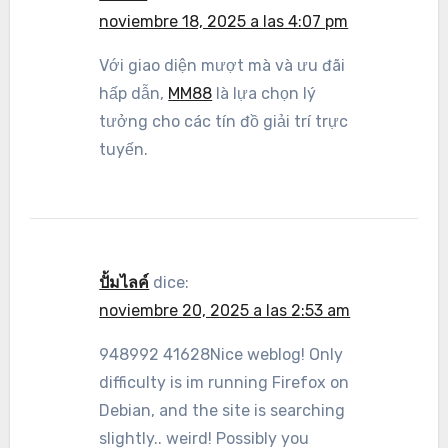
noviembre 18, 2025 a las 4:07 pm
Với giao diện mượt mà và ưu đãi
hấp dẫn,
MM88
là lựa chọn lý
tưởng cho các tín đồ giải trí trực
tuyến.
ปั้มไลค์
dice:
noviembre 20, 2025 a las 2:53 am
948992 41628Nice weblog! Only
difficulty is im running Firefox on
Debian, and the site is searching
slightly.. weird! Possibly you