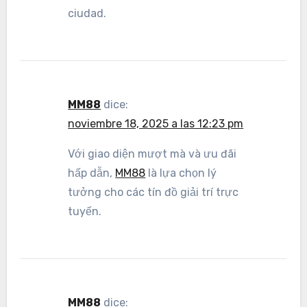
ciudad.
MM88
dice:
noviembre 18, 2025 a las 12:23 pm
Với giao diện mượt mà và ưu đãi
hấp dẫn,
MM88
là lựa chọn lý
tưởng cho các tín đồ giải trí trực
tuyến.
MM88
dice: