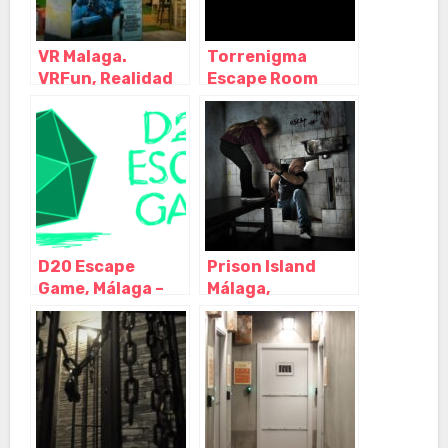
VR Malaga.
Torrenigma
VRFun, Realidad
Escape Room
Virtual en Málaga.
Málaga – Torre
Videojuegos y
del Mar, Torre del
experiencias.,
Mar – Málaga
Málaga –
Andalucia
D20 Escape
Prison Island
Game, Málaga –
Málaga,
Málaga
Benalmádena –
Málaga