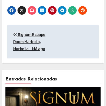
Andalucia
Navegación
Signum Escape
de
Room Marbella,
entradas
Marbella – Málaga
Entradas Relacionadas