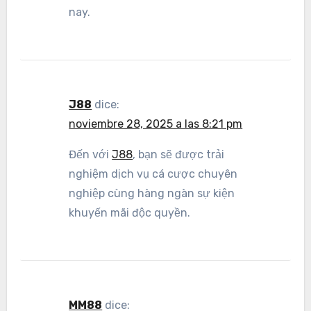
nay.
J88
dice:
noviembre 28, 2025 a las 8:21 pm
Đến với
J88
, bạn sẽ được trải
nghiệm dịch vụ cá cược chuyên
nghiệp cùng hàng ngàn sự kiện
khuyến mãi độc quyền.
MM88
dice: