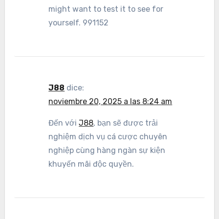
might want to test it to see for
yourself. 991152
J88
dice:
noviembre 20, 2025 a las 8:24 am
Đến với
J88
, bạn sẽ được trải
nghiệm dịch vụ cá cược chuyên
nghiệp cùng hàng ngàn sự kiện
khuyến mãi độc quyền.