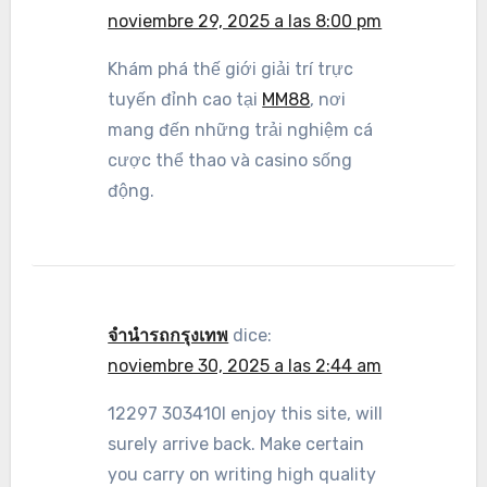
noviembre 29, 2025 a las 8:00 pm
Khám phá thế giới giải trí trực
tuyến đỉnh cao tại
MM88
, nơi
mang đến những trải nghiệm cá
cược thể thao và casino sống
động.
จำนำรถกรุงเทพ
dice:
noviembre 30, 2025 a las 2:44 am
12297 303410I enjoy this site, will
surely arrive back. Make certain
you carry on writing high quality