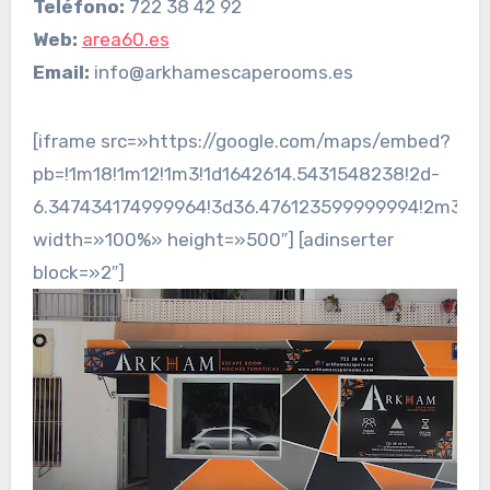
Teléfono:
722 38 42 92
Web:
area60.es
Email:
info@arkhamescaperooms.es
[iframe src=»https://google.com/maps/embed?
pb=!1m18!1m12!1m3!1d1642614.5431548238!2d-
6.347434174999964!3d36.476123599999994!2m3!1
width=»100%» height=»500″] [adinserter
block=»2″]