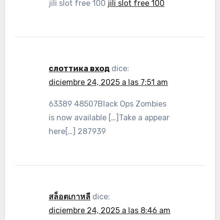
jili slot free 100
jili slot free 100
слоттика вход
dice:
diciembre 24, 2025 a las 7:51 am
63389 48507Black Ops Zombies
is now available […]Take a appear
here[…] 287939
สล็อตเกาหลี
dice:
diciembre 24, 2025 a las 8:46 am