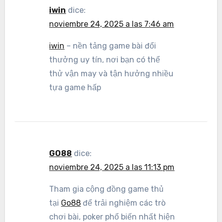
iwin
dice:
noviembre 24, 2025 a las 7:46 am
iwin
– nền tảng game bài đổi
thưởng uy tín, nơi bạn có thể
thử vận may và tận hưởng nhiều
tựa game hấp
GO88
dice:
noviembre 24, 2025 a las 11:13 pm
Tham gia cộng đồng game thủ
tại
Go88
để trải nghiệm các trò
chơi bài, poker phổ biến nhất hiện