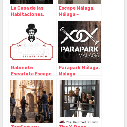
La Casa de las
Escape Málaga,
Habitaciones,
Málaga –
Málaga – Málaga
Andalucia
Gabinete
Parapark Málaga,
Escarlata Escape
Málaga –
Room Málaga,
Andalucia
Málaga –
Andalucía