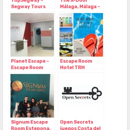
TopSegway –
The X-Door
Segway Tours
Málaga, Málaga –
Málaga, Málaga –
Andalucía
Andalucia
Planet Escape –
Escape Room
Escape Room
Hotel TRH
Fuengirola,
Paraíso, El
Fuengirola –
Paraíso – Málaga
Málaga
Signum Escape
Open Secrets
Room Estepona,
juegos Costa del