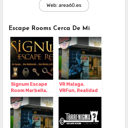
Web: area60.es
Escape Rooms Cerca De Mi
Signum Escape
VR Malaga.
Room Marbella,
VRFun, Realidad
Marbella – Málaga
Virtual en Málaga.
Videojuegos y
experiencias.,
Málaga –
Andalucia