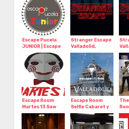
Escape Pucela
Stranger Escape
Str
JUNIOR | Escape
Valladolid,
Vall
Room Valladolid,
Valladolid –
Vall
Valladolid –
Castilla y León
Cast
Castilla y León
Escape Room
Escape Room
The
Martes 13 Saw
Selfie Cabaret y
Roo
Valladolid,
Puénting Virtual
Vall
Valladolid –
en Valladolid,
Cast
Castilla y León
Valladolid –