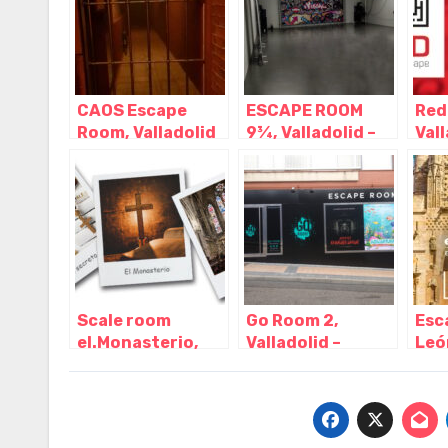
Castilla y León
CAOS Escape
ESCAPE ROOM
Red
Room, Valladolid
9¾, Valladolid –
Vall
– Castilla y León
Castilla y León
Cast
Scale room
Go Room 2,
Esc
el.Monasterio,
Valladolid –
Leó
Valladolid –
Castilla y León
Cast
Castilla y León