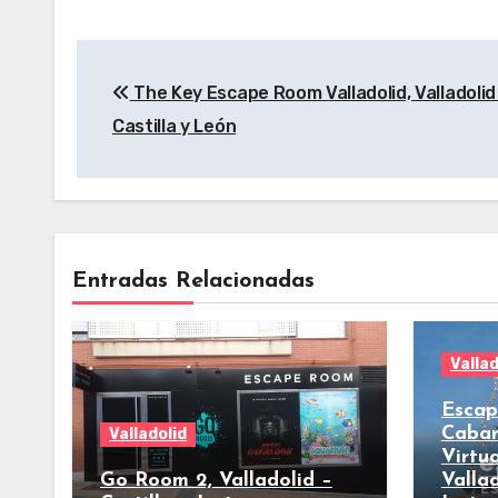
Navegación
The Key Escape Room Valladolid, Valladolid
de
Castilla y León
entradas
Entradas Relacionadas
Vallad
Escap
Cabar
Valladolid
Virtua
Go Room 2, Valladolid –
Vallad