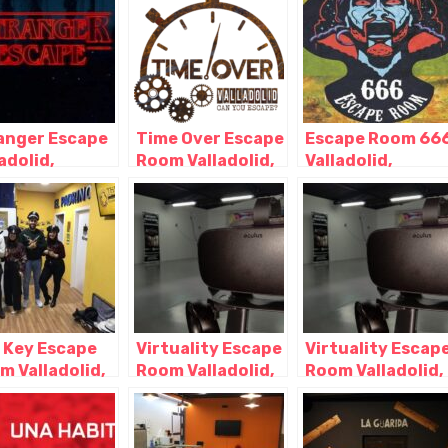
anger Escape
Time Over Escape
Escape Room 66
adolid,
Room Valladolid,
Valladolid,
adolid –
Valladolid –
Valladolid –
illa y León
Castilla y León
Castilla y León
 Key Escape
Virtuality Escape
Virtuality Escap
m Valladolid,
Room Valladolid,
Room Valladolid,
adolid –
Valladolid –
Valladolid –
illa y León
Castilla y León
Castilla y León