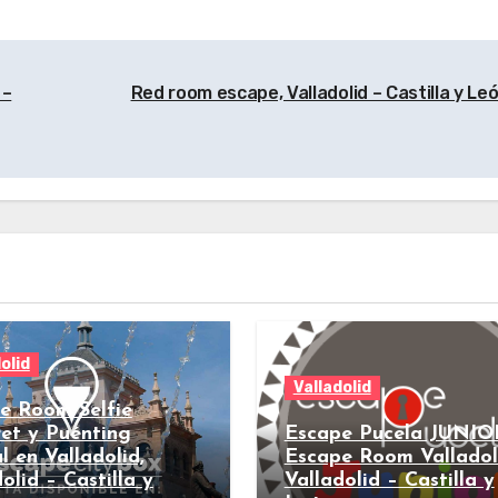
 –
Red room escape, Valladolid – Castilla y Le
olid
Valladolid
e Room Selfie
et y Puénting
Escape Pucela JUNIO
l en Valladolid,
Escape Room Valladol
olid – Castilla y
Valladolid – Castilla y