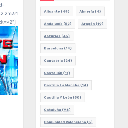
d-
Alicante
(49)
Almería
(4)
m3!1f0!2f0!3f0!3m2!1i1024!2i768!4f13.1!3m3!1m2!1s
ck=»2″]
Andalucía
(52)
Aragón
(19)
Asturias
(45)
Barcelona
(14)
Cantabria
(24)
Castellón
(11)
Castilla La Mancha
(14)
Castilla Y León
(50)
Cataluña
(96)
Comunidad Valenciana
(5)