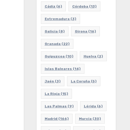
Cádiz
(6)
Córdoba
(13)
Extremadura
(3)
Galicia
(8)
Girona
(16)
Granada
(22)
Guipuzcoa
(10)
Huelva
(2)
Islas Baleares
(14)
Jaén
(3)
La Coruña
(5)
La Rioja
(15)
Las Palmas
(9)
Lérida
(6)
Madrid
(166)
Murcia
(30)