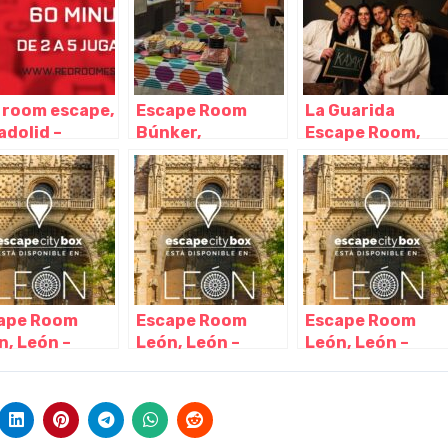
 room escape,
Escape Room
La Guarida
adolid –
Búnker,
Escape Room,
illa y León
Valladolid –
Valladolid –
Castilla y León
Castilla y León
ape Room
Escape Room
Escape Room
n, León –
León, León –
León, León –
illa y León
Castilla y León
Castilla y León