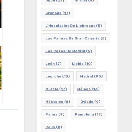
Gijón
(23)
Girona
(6)
Granada
(17)
L'Hospitalet De Llobregat
(5)
Las Palmas De Gran Canaria
(5)
Las Rozas De Madrid
(6)
León
(7)
Lleida
(10)
Logroño
(13)
Madrid
(90)
Murcia
(17)
Málaga
(16)
Móstoles
(6)
Oviedo
(9)
Palma
(9)
Pamplona
(17)
Reus
(8)