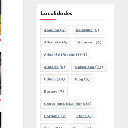
Localidades
Abadiño
(5)
A Coruña
(5)
6
Albacete
(5)
Alcorcón
(8)
Alicante (Alacant)
(15)
Almería
(6)
Barcelona
(77)
Bilbao
(28)
Blog
(6)
Burgos
(7)
e
Castellón De La Plana
(5)
Córdoba
(9)
Elche
(5)