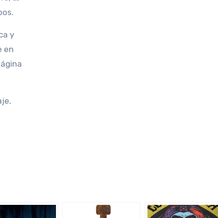
pos.
ca y
e en
página
je,