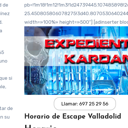
d de
pb=!1m18!1m12!1m3!1d24739445.107485898!2
tínez
25.450805806078275!3d40.80705306402442!2
d.
width=»100%» height=»500″] [adinserter blo
a
65
 uno
que si
le,
Llamar: 697 25 29 56
tar de
Horario de Escape Valladolid
on su