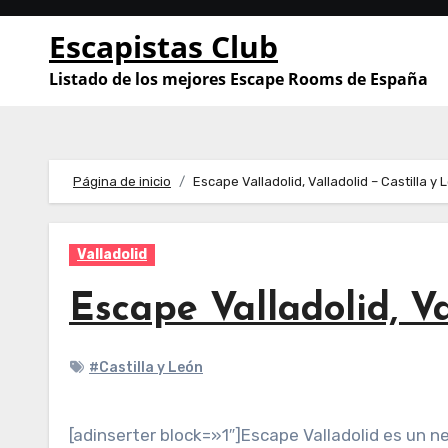
Saltar
Escapistas Club
al
contenido
Listado de los mejores Escape Rooms de España
Página de inicio
Escape Valladolid, Valladolid – Castilla y 
Valladolid
Escape Valladolid, Va
#Castilla y León
[adinserter block=»1″]Escape Valladolid es un n