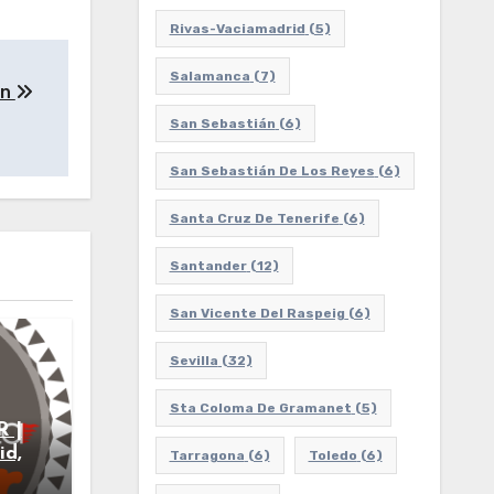
Rivas-Vaciamadrid
(5)
Salamanca
(7)
ón
San Sebastián
(6)
San Sebastián De Los Reyes
(6)
Santa Cruz De Tenerife
(6)
Santander
(12)
San Vicente Del Raspeig
(6)
Sevilla
(32)
Sta Coloma De Gramanet
(5)
R |
id,
Tarragona
(6)
Toledo
(6)