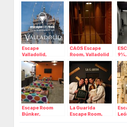
Valladolid –
Valladolid –
Vall
Castilla y León
Castilla y León
Cast
Escape
CAOS Escape
ESC
Valladolid,
Room, Valladolid
9¾, 
Valladolid –
– Castilla y León
Cast
Castilla y León
Escape Room
La Guarida
Esc
Búnker,
Escape Room,
Leó
Valladolid –
Valladolid –
Cast
Castilla y León
Castilla y León