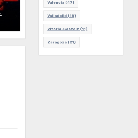
Valencia
(47)
–
Valladolid
(18)
Vitoria-Gasteiz
(11)
Zaragoza
(21)