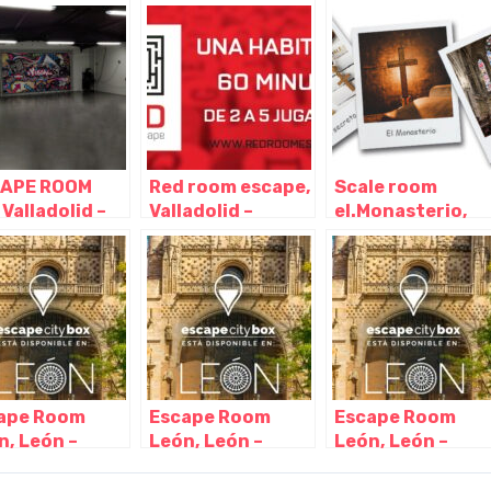
adolid –
Valladolid –
Valladolid –
illa y León
Castilla y León
Castilla y León
APE ROOM
Red room escape,
Scale room
Valladolid –
Valladolid –
el.Monasterio,
illa y León
Castilla y León
Valladolid –
Castilla y León
ape Room
Escape Room
Escape Room
n, León –
León, León –
León, León –
illa y León
Castilla y León
Castilla y León