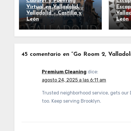
Cabaret y Puénting
Escap
Virtual en Valladolid,
Escap
Valladolid – Castilla y
Vallad
León
León
45 comentario en “Go Room 2, Valladoli
Premium Cleaning
dice:
agosto 24, 2025 a las 6:11 am
Trusted neighborhood service, gets our 
too. Keep serving Brooklyn.