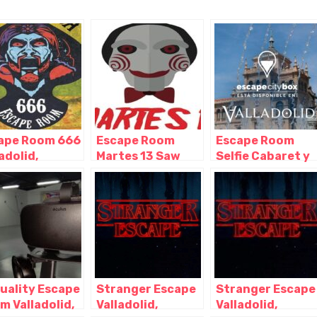
ape Room 666
Escape Room
Escape Room
adolid,
Martes 13 Saw
Selfie Cabaret y
adolid –
Valladolid,
Puénting Virtual
illa y León
Valladolid –
en Valladolid,
Castilla y León
Valladolid –
Castilla y León
tuality Escape
Stranger Escape
Stranger Escape
m Valladolid,
Valladolid,
Valladolid,