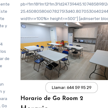
mente
pb=!1m18!1m12!1m3!1d24739445.107485898!2
Este
25.450805806078275!3d40.80705306402442!
nte
width=»100%» height=»500″] [adinserter blo
te y
74
 los
ar de
de
un
Llamar: 644 59 95 29
n y
Horario de Go Room 2
para
. Go