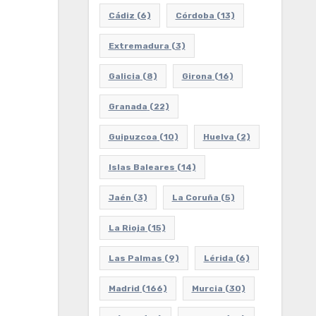
Cádiz
(6)
Córdoba
(13)
Extremadura
(3)
Galicia
(8)
Girona
(16)
Granada
(22)
Guipuzcoa
(10)
Huelva
(2)
Islas Baleares
(14)
Jaén
(3)
La Coruña
(5)
La Rioja
(15)
Las Palmas
(9)
Lérida
(6)
Madrid
(166)
Murcia
(30)