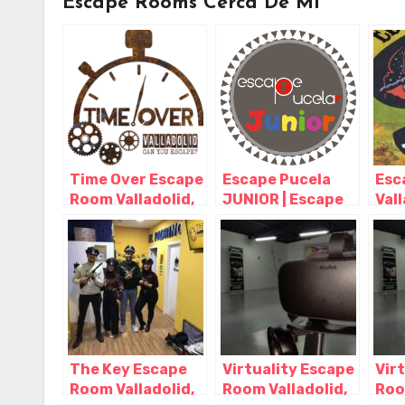
Escape Rooms Cerca De Mi
Time Over Escape
Escape Pucela
Esc
Room Valladolid,
JUNIOR | Escape
Vall
Valladolid –
Room Valladolid,
Vall
Castilla y León
Valladolid –
Cast
Castilla y León
The Key Escape
Virtuality Escape
Vir
Room Valladolid,
Room Valladolid,
Roo