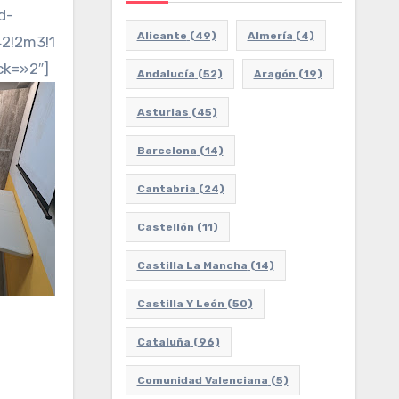
d-
Alicante
(49)
Almería
(4)
2m3!1f0!2f0!3f0!3m2!1i1024!2i768!4f13.1!3m3!1m2!1
ck=»2″]
Andalucía
(52)
Aragón
(19)
Asturias
(45)
Barcelona
(14)
Cantabria
(24)
Castellón
(11)
Castilla La Mancha
(14)
Castilla Y León
(50)
Cataluña
(96)
Comunidad Valenciana
(5)