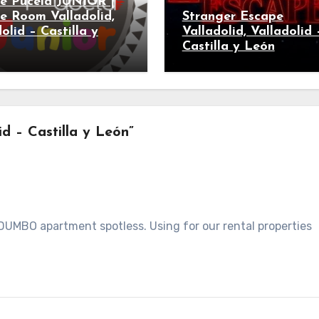
e Pucela JUNIOR |
e Room Valladolid,
Stranger Escape
olid – Castilla y
Valladolid, Valladolid 
Castilla y León
d – Castilla y León”
DUMBO apartment spotless. Using for our rental properties