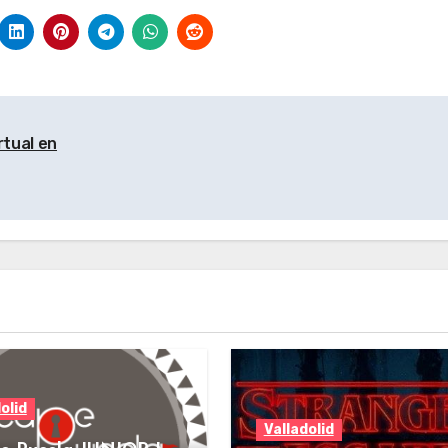
rtual en
olid
Valladolid