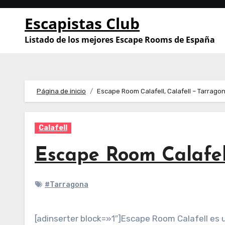
Saltar
Escapistas Club
al
contenido
Listado de los mejores Escape Rooms de España
Página de inicio
Escape Room Calafell, Calafell – Tarrago
Calafell
Escape Room Calafell
#Tarragona
[adinserter block=»1″]Escape Room Calafell es 