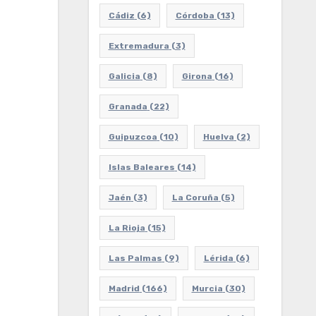
Cádiz
(6)
Córdoba
(13)
Extremadura
(3)
Galicia
(8)
Girona
(16)
Granada
(22)
Guipuzcoa
(10)
Huelva
(2)
Islas Baleares
(14)
Jaén
(3)
La Coruña
(5)
La Rioja
(15)
Las Palmas
(9)
Lérida
(6)
Madrid
(166)
Murcia
(30)