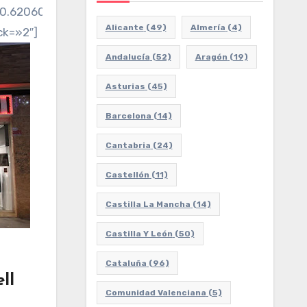
0.6206025098666451!3d41.125794195701!2m3!1f0!2f0!3
Alicante
(49)
Almería
(4)
ck=»2″]
Andalucía
(52)
Aragón
(19)
Asturias
(45)
Barcelona
(14)
Cantabria
(24)
Castellón
(11)
Castilla La Mancha
(14)
Castilla Y León
(50)
Cataluña
(96)
ll
Comunidad Valenciana
(5)