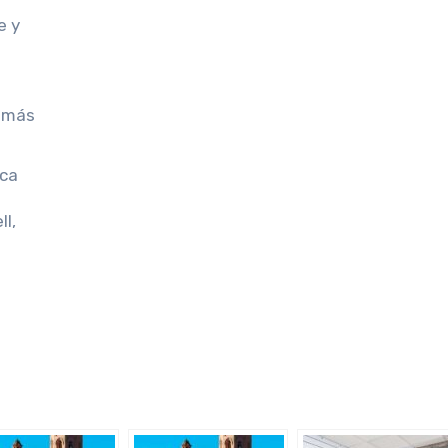
e y
r más
ica
ll,