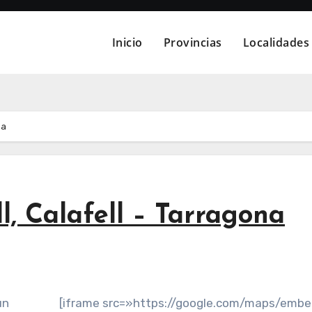
Inicio
Provincias
Localidades
na
, Calafell – Tarragona
un
[iframe src=»https://google.com/maps/emb