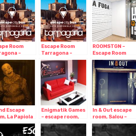
ape Room
Escape Room
ROOMSTGN –
ragona –
Tarragona –
Escape Room
ntos & Salas,
Eventos & Salas,
Tarragona,
ragona –
Tarragona –
Tarragona –
aluña
Cataluña
Cataluña
and Escape
Enigmatik Games
In & Out escape
m, La Papiola
– escape room,
room, Salou –
arragona
Reus – Tarragona
Tarragona