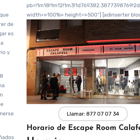
pb=!1m18!1m12!1m3!1d769382.3877398769!2d
 que
width=»100%» height=»500″] [adinserter blo
rer de
gar es
la
io y
68
ha
an
de
onerse
Llamar: 877 07 07 34
Horario de Escape Room Calafe
eñados