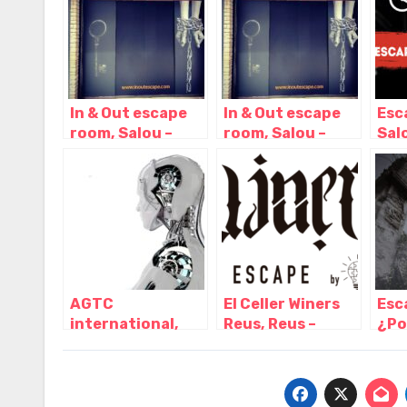
Tarragona –
Cataluña
In & Out escape
In & Out escape
Esc
room, Salou –
room, Salou –
Sal
Tarragona
Tarragona
Tar
AGTC
El Celler Winers
Esc
international,
Reus, Reus –
¿Po
Reus – Tarragona
Tarragona
esc
Tar