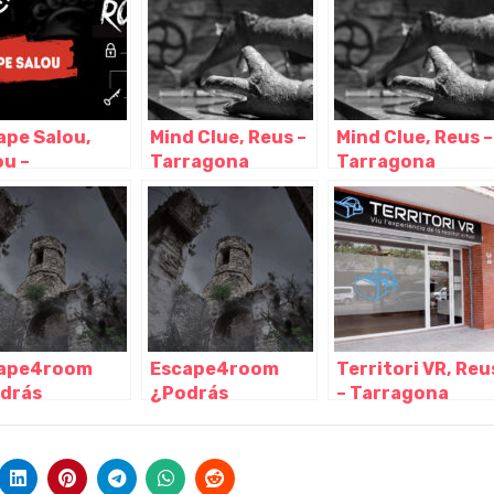
ape Salou,
Mind Clue, Reus –
Mind Clue, Reus –
ou –
Tarragona
Tarragona
ragona
ape4room
Escape4room
Territori VR, Reu
drás
¿Podrás
– Tarragona
apar?, Reus –
escapar?, Reus –
ragona
Tarragona