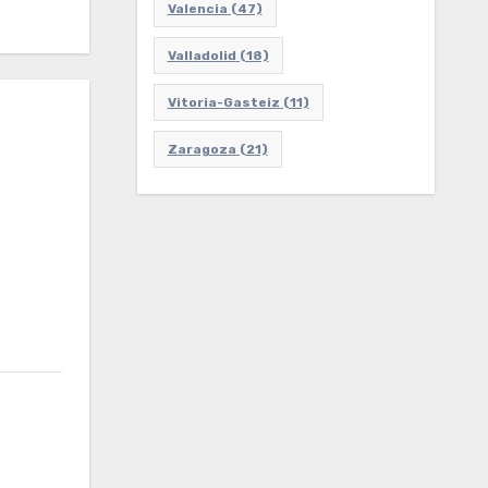
Valencia
(47)
Valladolid
(18)
Vitoria-Gasteiz
(11)
Zaragoza
(21)