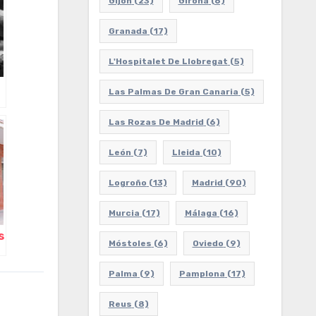
Gijón
(23)
Girona
(6)
Granada
(17)
L'Hospitalet De Llobregat
(5)
Las Palmas De Gran Canaria
(5)
Las Rozas De Madrid
(6)
León
(7)
Lleida
(10)
Logroño
(13)
Madrid
(90)
Murcia
(17)
Málaga
(16)
s
Móstoles
(6)
Oviedo
(9)
Palma
(9)
Pamplona
(17)
Reus
(8)