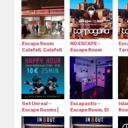
Escape Room
NO ESCAPE –
Esc
Calafell, Calafell
Escape Room
Tar
– Tarragona
Tarragona,
Eve
Tarragona –
Tar
Cataluña
Cat
Get Unreal –
Escapastic –
Isl
Escape Rooms |
Escape Room, El
Roo
Realidad Virtual |
Vendrell –
– T
Tarragona,
Tarragona