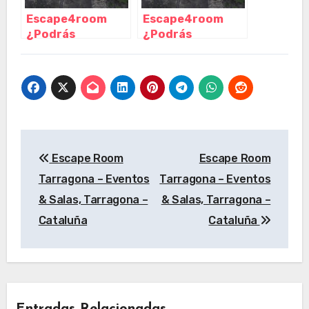
Escape4room
Escape4room
¿Podrás
¿Podrás
escapar?, Reus –
escapar?, Reus –
Tarragona
Tarragona
Navegación
Escape Room
Escape Room
de
Tarragona – Eventos
Tarragona – Eventos
entradas
& Salas, Tarragona –
& Salas, Tarragona –
Cataluña
Cataluña