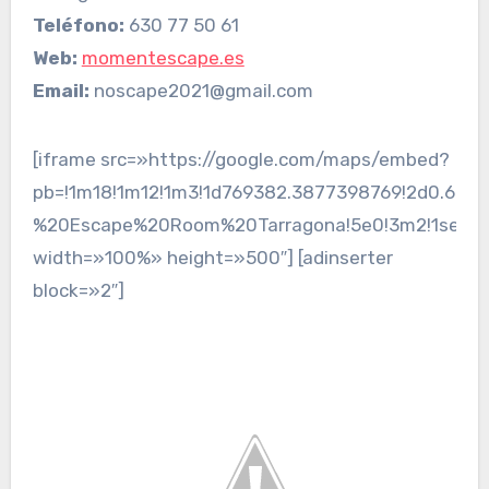
Teléfono:
630 77 50 61
Web:
momentescape.es
Email:
noscape2021@gmail.com
[iframe src=»https://google.com/maps/embed?
pb=!1m18!1m12!1m3!1d769382.3877398769!2d0.620
%20Escape%20Room%20Tarragona!5e0!3m2!1ses!2s
width=»100%» height=»500″] [adinserter
block=»2″]