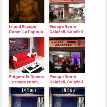
Island Escape
Escape Room
Room, La Papiola
Calafell, Calafell
– Tarragona
– Tarragona
Enigmatik Games
Escape Room
– escape room,
Calafell, Calafell
Reus – Tarragona
– Tarragona