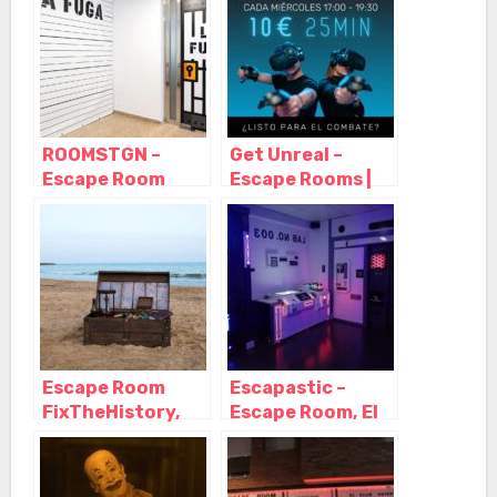
Cataluña
Cataluña
ROOMSTGN –
Get Unreal –
Escape Room
Escape Rooms |
Tarragona,
Realidad Virtual |
Tarragona –
Tarragona,
Cataluña
Tarragona –
Cataluña
Escape Room
Escapastic –
FixTheHistory,
Escape Room, El
Tarragona –
Vendrell –
Cataluña
Tarragona