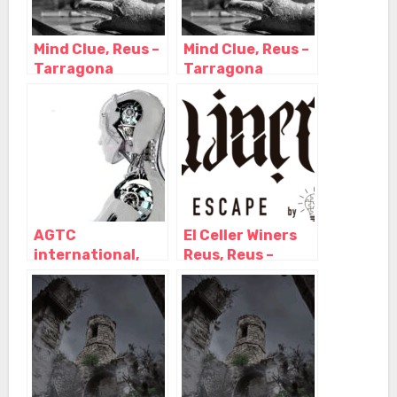
Mind Clue, Reus –
Mind Clue, Reus –
Tarragona
Tarragona
AGTC
El Celler Winers
international,
Reus, Reus –
Reus – Tarragona
Tarragona