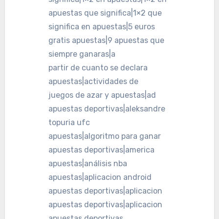
apuestas que significa|1×2 que
significa en apuestas|5 euros
gratis apuestas|9 apuestas que
siempre ganaras|a
partir de cuanto se declara
apuestas|actividades de
juegos de azar y apuestas|ad
apuestas deportivas|aleksandre
topuria ufc
apuestas|algoritmo para ganar
apuestas deportivas|america
apuestas|análisis nba
apuestas|aplicacion android
apuestas deportivas|aplicacion
apuestas deportivas|aplicacion
apuestas deportivas