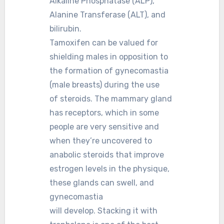
Alkaline Phosphatase (ALP),
Alanine Transferase (ALT), and
bilirubin.
Tamoxifen can be valued for
shielding males in opposition to
the formation of gynecomastia
(male breasts) during the use
of steroids. The mammary gland
has receptors, which in some
people are very sensitive and
when they’re uncovered to
anabolic steroids that improve
estrogen levels in the physique,
these glands can swell, and
gynecomastia
will develop. Stacking it with