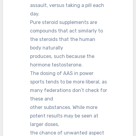
assault, versus taking a pill each
day.
Pure steroid supplements are
compounds that act similarly to
the steroids that the human
body naturally
produces, such because the
hormone testosterone.
The dosing of AAS in power
sports tends to be more liberal, as
many federations don’t check for
these and
other substances. While more
potent results may be seen at
larger doses,
the chance of unwanted aspect