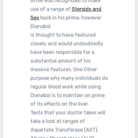
Arnie was recognized to make
use of a range of
Steroids and
Sex
back in his prime, however
Dianabol
is thought to have featured
closely and would undoubtedly
have been responsible for a
substantial amount of his
massive features. One Other
purpose why many individuals do
regular blood work while using
Dianabol is to maintain on prime
of its effects on the liver.
Tests that your doctor takes will
take a look at ranges of
Aspartate Transferase (AST),