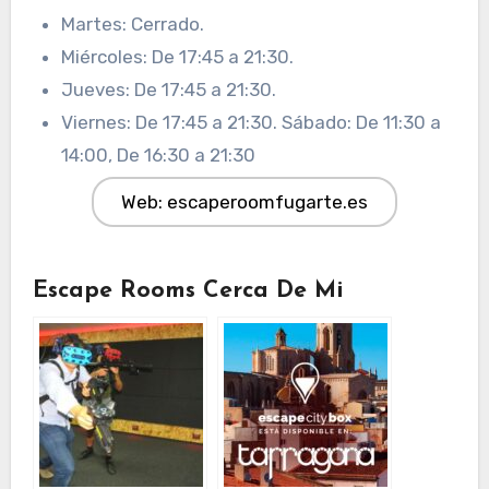
Martes: Cerrado.
Miércoles: De 17:45 a 21:30.
Jueves: De 17:45 a 21:30.
Viernes: De 17:45 a 21:30. Sábado: De 11:30 a
14:00, De 16:30 a 21:30
Web: escaperoomfugarte.es
Escape Rooms Cerca De Mi