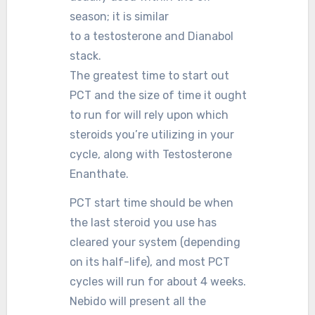
season; it is similar
to a testosterone and Dianabol
stack.
The greatest time to start out
PCT and the size of time it ought
to run for will rely upon which
steroids you’re utilizing in your
cycle, along with Testosterone
Enanthate.
PCT start time should be when
the last steroid you use has
cleared your system (depending
on its half-life), and most PCT
cycles will run for about 4 weeks.
Nebido will present all the