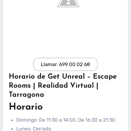
Llamar: 699 00 02 68
Horario de Get Unreal – Escape
Rooms | Realidad Virtual |
Tarragona
Horario
Domingo: De 11:30 a 14:00, De 16:30 a 21:30.
Lunes: Cerrado.