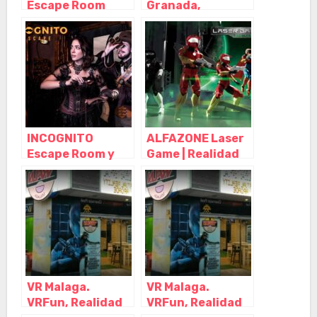
Escape Room
Granada,
Tarragona,
Realidad Virtual
Tarragona –
MetaGame,
Cataluña
Granada –
Granada
INCOGNITO
ALFAZONE Laser
Escape Room y
Game | Realidad
Realidad Virtual,
Virtual | Escape
Madrid – Madrid
Room, Alfafar –
Valencia
VR Malaga.
VR Malaga.
VRFun, Realidad
VRFun, Realidad