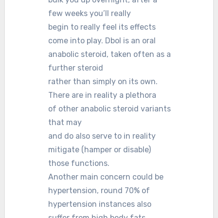
few weeks you’ll really
begin to really feel its effects
come into play. Dbol is an oral
anabolic steroid, taken often as a
further steroid
rather than simply on its own.
There are in reality a plethora
of other anabolic steroid variants
that may
and do also serve to in reality
mitigate (hamper or disable)
those functions.
Another main concern could be
hypertension, round 70% of
hypertension instances also
suffer from high body fats