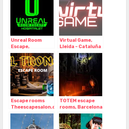
Barcelona
Unreal Room
Virtual Game,
Escape,
Lleida – Cataluña
L’Hospitalet de
Llobregat –
Barcelona
Escape rooms
TOTEM escape
Theescapesalon.com,
rooms, Barcelona
tus salas de
– Cataluña
escape para
grupos en