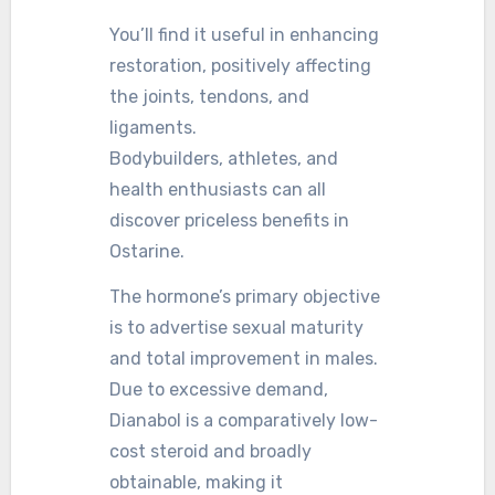
You’ll find it useful in enhancing
restoration, positively affecting
the joints, tendons, and
ligaments.
Bodybuilders, athletes, and
health enthusiasts can all
discover priceless benefits in
Ostarine.
The hormone’s primary objective
is to advertise sexual maturity
and total improvement in males.
Due to excessive demand,
Dianabol is a comparatively low-
cost steroid and broadly
obtainable, making it