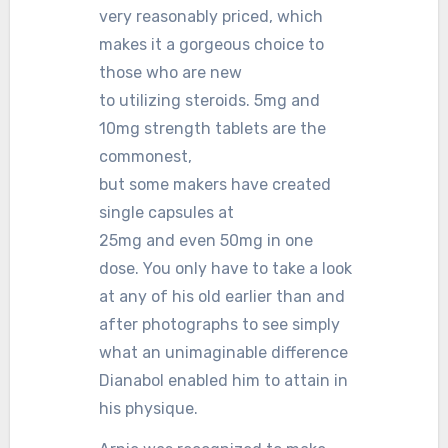
very reasonably priced, which
makes it a gorgeous choice to
those who are new
to utilizing steroids. 5mg and
10mg strength tablets are the
commonest,
but some makers have created
single capsules at
25mg and even 50mg in one
dose. You only have to take a look
at any of his old earlier than and
after photographs to see simply
what an unimaginable difference
Dianabol enabled him to attain in
his physique.