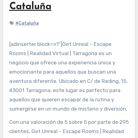
Cataluña
#Cataluña
[adinserter block=»1″]Get Unreal – Escape
Rooms | Realidad Virtual | Tarragona es un
negocio que ofrece una experiencia única y
emocionante para aquellos que buscan una
aventura diferente. Ubicado en C/ de Reding, 15,
43001 Tarragona, este lugar es perfecto para
aquellos que quieren escapar de la rutina y
sumergirse en un mundo de misterio y diversión.
Con una valoración de 5 sobre 5 por parte de 295
clientes, Get Unreal – Escape Rooms | Realidad