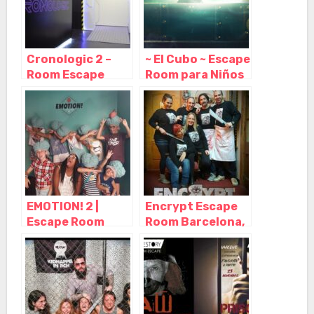
Cronologic 2 –
~ El Cubo ~ Escape
Room Escape
Room para Niños
Barcelona,
o Adultos en
Barcelona –
Barcelona,
Cataluña
Barcelona –
Cataluña
EMOTION! 2 |
Encrypt Escape
Escape Room
Room Barcelona,
para Niños
Barcelona –
Barcelona,
Cataluña
Barcelona –
Cataluña