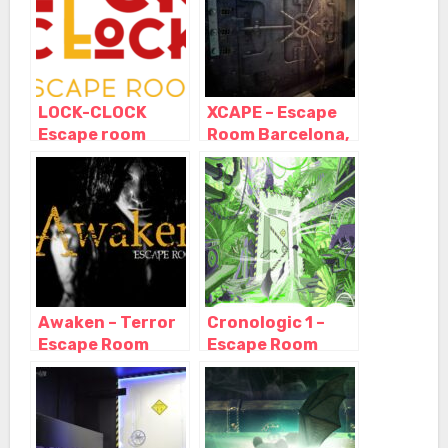
Cataluña
Cataluña
LOCK-CLOCK
XCAPE – Escape
Escape room
Room Barcelona,
Barcelona,
Barcelona –
Barcelona –
Cataluña
Cataluña
Awaken – Terror
Cronologic 1 –
Escape Room
Escape Room
Barcelona,
Barcelona,
Barcelona –
Barcelona –
Cataluña
Cataluña