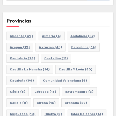
Provincias
Alicante
(49)
Almería
(4)
Andalucía
(52)
Aragón
(19)
Asturias
(45)
Barcelona
(14)
Cantabria
(24)
Castellón
(11)
Castilla La Mancha
(14)
Castilla Y León
(50)
Cataluña
(96)
Comunidad Valenciana
(5)
Cádiz
(6)
Córdoba
(13)
Extremadura
(3)
Galicia
(8)
Girona
(16)
Granada
(22)
Guipuzcoa
(10)
Huelva
(2)
Islas Baleares
(14)