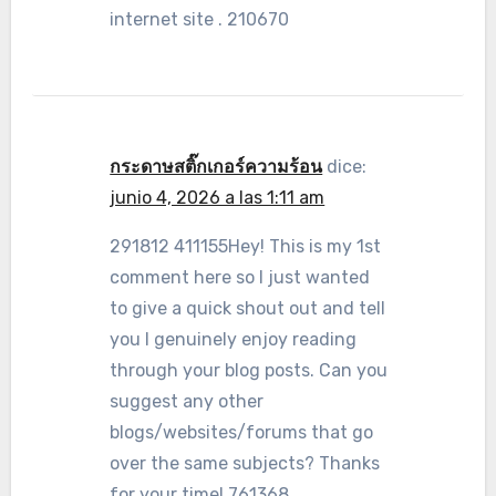
internet site . 210670
กระดาษสติ๊กเกอร์ความร้อน
dice:
junio 4, 2026 a las 1:11 am
291812 411155Hey! This is my 1st
comment here so I just wanted
to give a quick shout out and tell
you I genuinely enjoy reading
through your blog posts. Can you
suggest any other
blogs/websites/forums that go
over the same subjects? Thanks
for your time! 761368