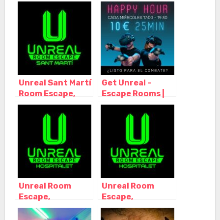
Unreal Sant Martí
Get Unreal –
Room Escape,
Escape Rooms |
Barcelona –
Realidad Virtual |
Cataluña
Tarragona,
Tarragona –
Cataluña
Unreal Room
Unreal Room
Escape,
Escape,
L’Hospitalet de
L’Hospitalet de
Llobregat –
Llobregat –