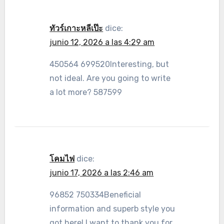
ทัวร์เกาะหลีเป๊ะ
dice:
junio 12, 2026 a las 4:29 am
450564 699520Interesting, but
not ideal. Are you going to write
a lot more? 587599
โคมไฟ
dice:
junio 17, 2026 a las 2:46 am
96852 750334Beneficial
information and superb style you
got here! I want to thank you for