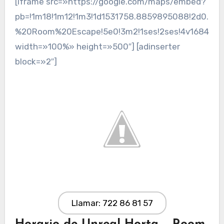
[iframe src=»https://google.com/maps/embed?
pb=!1m18!1m12!1m3!1d1531758.8859895088!2d0.872
%20Room%20Escape!5e0!3m2!1ses!2ses!4v16840162
width=»100%» height=»500″] [adinserter
block=»2″]
Llamar: 722 86 81 57