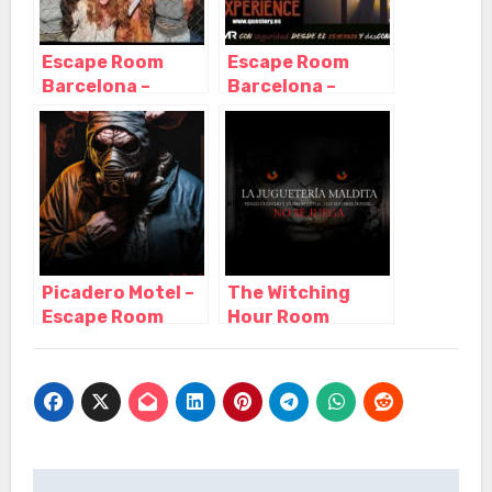
Escape Room
Escape Room
Barcelona –
Barcelona –
Kidnapped in
Questory,
BCN, Barcelona –
Barcelona –
Cataluña
Cataluña
Picadero Motel –
The Witching
Escape Room
Hour Room
Barcelona de
escape terror
Miedo, Barcelona
Barcelona,
– Cataluña
Barcelona –
Cataluña
Navegación