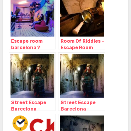
Barcelona
Barcelona
Escape room
Room Of Riddles –
barcelona ?
Escape Room
Escape
Barcelona,
Barcelona,
Barcelona –
Barcelona –
Cataluña
Cataluña
Street Escape
Street Escape
Barcelona –
Barcelona –
Escape room al
Escape room al
aire libre,
aire libre,
Barcelona –
Barcelona –