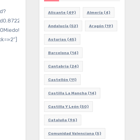
ed?
Alicante
(49)
Almería
(4)
d0.8722618249999881!3d41.42367079999998!2m3!1f0!2
Andalucía
(52)
Aragón
(19)
edo!5e0!3m2!1ses!2ses!4v1684015752981!5m2!1ses!
ck=»2″]
Asturias
(45)
Barcelona
(14)
Cantabria
(24)
Castellón
(11)
Castilla La Mancha
(14)
Castilla Y León
(50)
Cataluña
(96)
Comunidad Valenciana
(5)