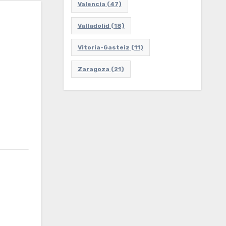
Valencia
(47)
Valladolid
(18)
Vitoria-Gasteiz
(11)
Zaragoza
(21)