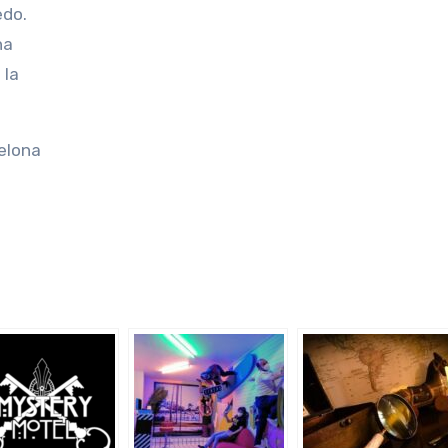
edo.
na
 la
elona