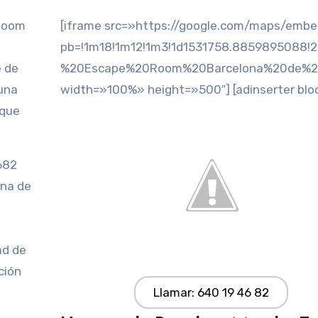
 Room
[iframe src=»https://google.com/maps/emb
pb=!1m18!1m12!1m3!1d1531758.8859895088!2
e de
%20Escape%20Room%20Barcelona%20de%20Mi
 una
width=»100%» height=»500″] [adinserter blo
 que
682
ona de
ad de
ción
Llamar: 640 19 46 82