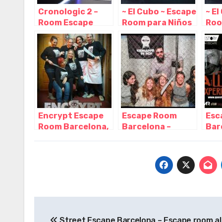
Cronologic 2 –
~ El Cubo ~ Escape
~ E
Room Escape
Room para Niños
Roo
Barcelona,
o Adultos en
o A
Barcelona –
Barcelona,
Bar
Cataluña
Barcelona –
Bar
Cataluña
Cat
Encrypt Escape
Escape Room
Esc
Room Barcelona,
Barcelona –
Bar
Barcelona –
Kidnapped in
Que
Cataluña
BCN, Barcelona –
Bar
Cataluña
Cat
Navegación
Street Escape Barcelona – Escape room al 