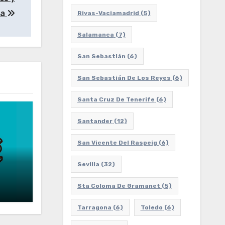
ña
Rivas-Vaciamadrid
(5)
Salamanca
(7)
San Sebastián
(6)
San Sebastián De Los Reyes
(6)
Santa Cruz De Tenerife
(6)
Santander
(12)
San Vicente Del Raspeig
(6)
Sevilla
(32)
Sta Coloma De Gramanet
(5)
Tarragona
(6)
Toledo
(6)