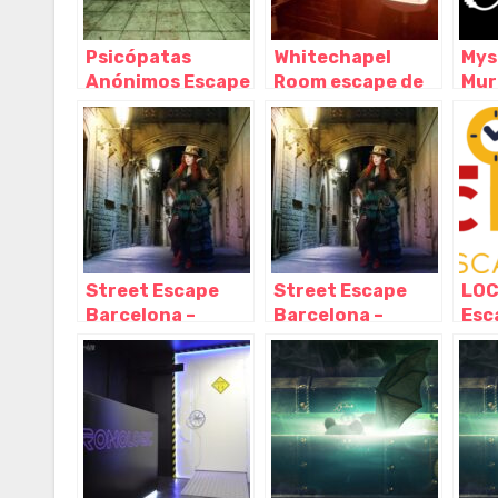
Psicópatas
Whitechapel
Mys
Anónimos Escape
Room escape de
Mur
Room de Miedo,
miedo, Barcelona
Roo
Barcelona –
– Cataluña
Mur
Cataluña
Street Escape
Street Escape
LOC
Barcelona –
Barcelona –
Esc
Escape room al
Escape room al
Bar
aire libre,
aire libre,
Bar
Barcelona –
Barcelona –
Cat
Cataluña
Cataluña