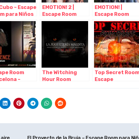
l Cubo ~ Escape
EMOTION! 2 |
EMOTION! |
m para Niños
Escape Room
Escape Room
dultos en
para Niños
para Niños
celona,
Barcelona,
Barcelona,
celona –
Barcelona –
Barcelona –
aluña
Cataluña
Cataluña
ape Room
The Witching
Top Secret Roo
celona –
Hour Room
Escape
story,
escape terror
Barcelona,
celona –
Barcelona,
Barcelona –
aluña
Barcelona –
Cataluña
Cataluña
aire
El Proyecto de la Bruja – Escape Room para Niñ