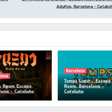
Adultos, Barcelona – Catalu
Barcelona
lona
Temps Limit – Escape
s Room Escape,
Room, Barcelona –
lona – Cataluña
Cataluña