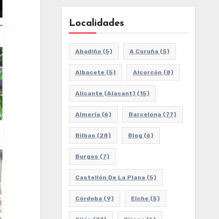
Localidades
–
Abadiño
(5)
A Coruña
(5)
Albacete
(5)
Alcorcón
(8)
Alicante (Alacant)
(15)
Almería
(6)
Barcelona
(77)
Bilbao
(28)
Blog
(6)
Burgos
(7)
Castellón De La Plana
(5)
Córdoba
(9)
Elche
(5)