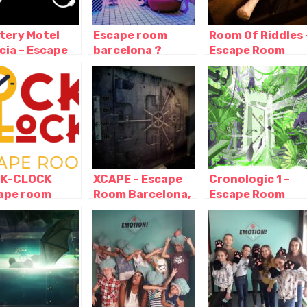
tery Motel
Escape room
Room Of Riddles 
cia – Escape
barcelona ?
Escape Room
m-, Murcia –
Escape
Barcelona,
cia
Barcelona,
Barcelona –
Barcelona –
Cataluña
Cataluña
K-CLOCK
XCAPE – Escape
Cronologic 1 –
ape room
Room Barcelona,
Escape Room
celona,
Barcelona –
Barcelona,
celona –
Cataluña
Barcelona –
aluña
Cataluña