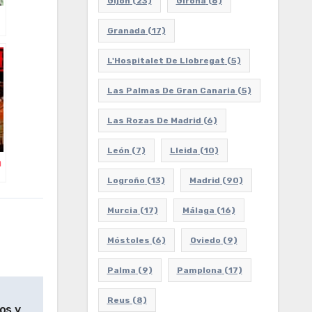
Gijón
(23)
Girona
(6)
Granada
(17)
L'Hospitalet De Llobregat
(5)
Las Palmas De Gran Canaria
(5)
Las Rozas De Madrid
(6)
León
(7)
Lleida
(10)
m
Logroño
(13)
Madrid
(90)
Murcia
(17)
Málaga
(16)
Móstoles
(6)
Oviedo
(9)
Palma
(9)
Pamplona
(17)
Reus
(8)
os y