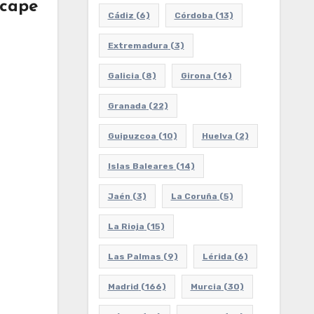
scape
Cádiz
(6)
Córdoba
(13)
Extremadura
(3)
Galicia
(8)
Girona
(16)
Granada
(22)
Guipuzcoa
(10)
Huelva
(2)
Islas Baleares
(14)
Jaén
(3)
La Coruña
(5)
La Rioja
(15)
Las Palmas
(9)
Lérida
(6)
Madrid
(166)
Murcia
(30)