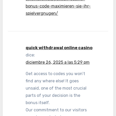
bonus-code-maximieren-sie-ihr-
spielvergnugen/
quick withdrawal online casino
dice:
diciembre 26, 2025 a las 5:29 pm
Get access to codes you won’t
find any where else! It goes
unsaid, one of the most crucial
parts of your decision is the
bonus itself.
Our commitment to our visitors