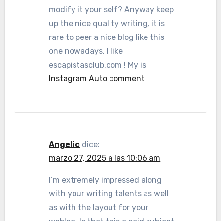
modify it your self? Anyway keep
up the nice quality writing, it is
rare to peer a nice blog like this
one nowadays. I like
escapistasclub.com ! My is:
Instagram Auto comment
Angelic
dice:
marzo 27, 2025 a las 10:06 am
I’m extremely impressed along
with your writing talents as well
as with the layout for your