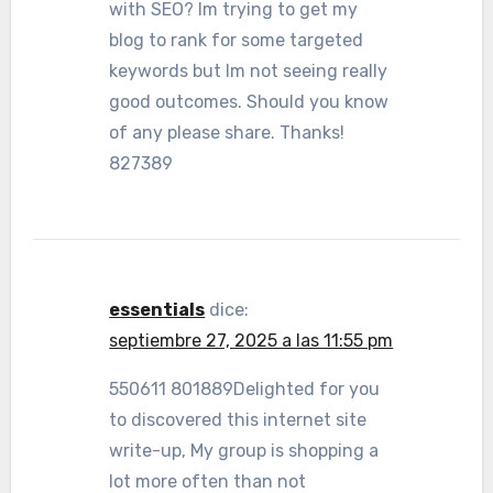
with SEO? Im trying to get my
blog to rank for some targeted
keywords but Im not seeing really
good outcomes. Should you know
of any please share. Thanks!
827389
essentials
dice:
septiembre 27, 2025 a las 11:55 pm
550611 801889Delighted for you
to discovered this internet site
write-up, My group is shopping a
lot more often than not