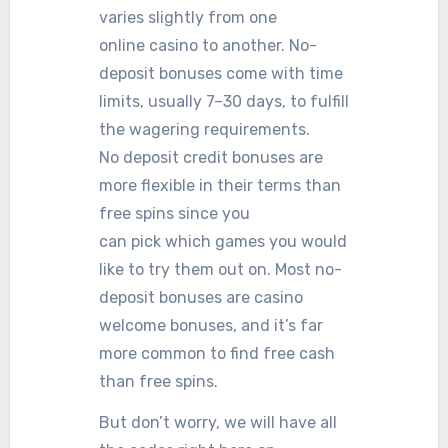
varies slightly from one
online casino to another. No-
deposit bonuses come with time
limits, usually 7–30 days, to fulfill
the wagering requirements.
No deposit credit bonuses are
more flexible in their terms than
free spins since you
can pick which games you would
like to try them out on. Most no-
deposit bonuses are casino
welcome bonuses, and it’s far
more common to find free cash
than free spins.
But don’t worry, we will have all