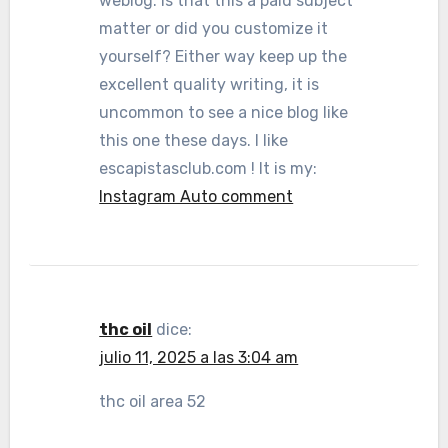
weblog. Is that this a paid subject
matter or did you customize it
yourself? Either way keep up the
excellent quality writing, it is
uncommon to see a nice blog like
this one these days. I like
escapistasclub.com ! It is my:
Instagram Auto comment
thc oil
dice:
julio 11, 2025 a las 3:04 am
thc oil area 52