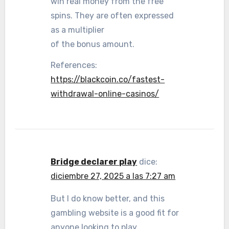
win real money from the free
spins. They are often expressed
as a multiplier
of the bonus amount.
References:
https://blackcoin.co/fastest-
withdrawal-online-casinos/
Bridge declarer play
dice:
diciembre 27, 2025 a las 7:27 am
But I do know better, and this
gambling website is a good fit for
anyone looking to play