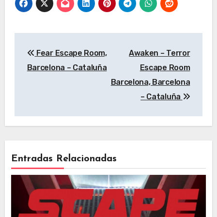
Navegación
Fear Escape Room,
Awaken – Terror
de
Barcelona – Cataluña
Escape Room
entradas
Barcelona, Barcelona
– Cataluña
Entradas Relacionadas