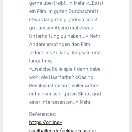
gerne übertreibt….» Mehr «…Es ist
ein Film im guten Durchschnitt.
Etwas langatmig, jedoch sonst
gut um am Abend mal etwas
Unterhaltung zu haben….» Mehr
Andere empfinden den Film
jedoch als zu lang, langsam und
langatmig.
«…Welche Rolle spielt denn dabei
wohl die Haarfarbe? «Casino
Royale» ist rasant, voller Action,
mit einem sehr guten Skript und
einer interessanten…» Mehr
References:
https://online-
spielhallen.de/pelican-casino-