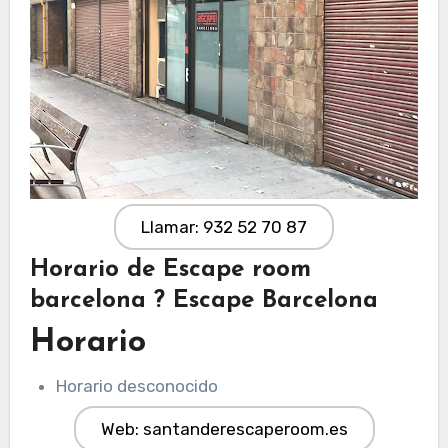
Llamar: 932 52 70 87
Horario de Escape room
barcelona ? Escape Barcelona
Horario
Horario desconocido
Web: santanderescaperoom.es