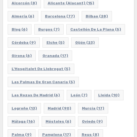
Alcorcón
(8)
Alicante (Alacant)
(15)
Almería
(6)
Barcelona
(77)
Bilbao
(28)
Blog
(6)
Burgos
(7)
Castellón De La Plana
(5)
Córdoba
(9)
Elche
(5)
Gijón
(23)
Girona
(6)
Granada
(17)
L'Hospitalet De Llobregat
(5)
Las Palmas De Gran Canaria
(5)
Las Rozas De Madrid
(6)
León
(7)
Lleida
(10)
Logroño
(13)
Madrid
(90)
Murcia
(17)
Málaga
(16)
Móstoles
(6)
Oviedo
(9)
Palma
(9)
Pamplona
(17)
Reus
(8)