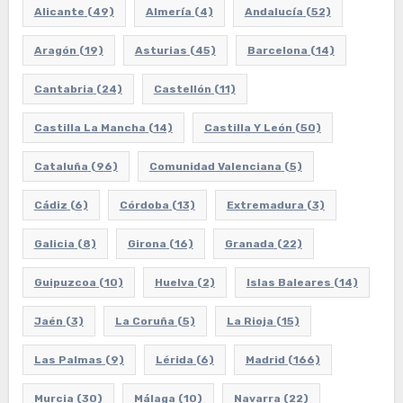
Alicante
(49)
Almería
(4)
Andalucía
(52)
Aragón
(19)
Asturias
(45)
Barcelona
(14)
Cantabria
(24)
Castellón
(11)
Castilla La Mancha
(14)
Castilla Y León
(50)
Cataluña
(96)
Comunidad Valenciana
(5)
Cádiz
(6)
Córdoba
(13)
Extremadura
(3)
Galicia
(8)
Girona
(16)
Granada
(22)
Guipuzcoa
(10)
Huelva
(2)
Islas Baleares
(14)
Jaén
(3)
La Coruña
(5)
La Rioja
(15)
Las Palmas
(9)
Lérida
(6)
Madrid
(166)
Murcia
(30)
Málaga
(10)
Navarra
(22)