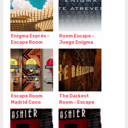
Enigma Exprés –
Room Escape –
Escape Room
Juego Enigma
(Sevilla), Sevilla –
Madrid, Madrid –
Andalucía
Madrid
Escape Room
The Darkest
Madrid Coco
Room – Escape
Room, Madrid –
Room Madrid,
Madrid
Madrid – Madrid