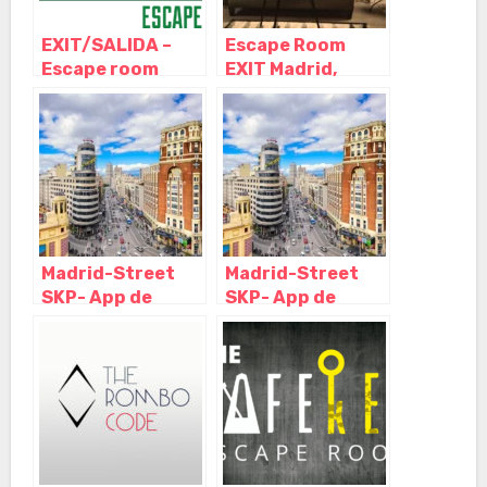
EXIT/SALIDA –
Escape Room
Escape room
EXIT Madrid,
Madrid –
Madrid – Madrid
Atrapado en el
Museo, Madrid –
Madrid
Madrid-Street
Madrid-Street
SKP- App de
SKP- App de
escape room al
escape room al
aire libre, Madrid
aire libre, Madrid
– Madrid
– Madrid