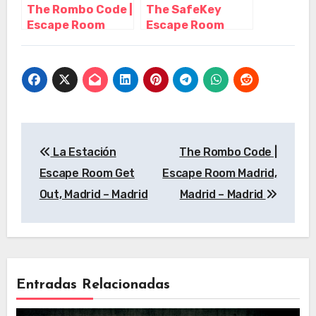
The Rombo Code |
The SafeKey
Escape Room
Escape Room
Madrid, Madrid –
Madrid, Madrid –
Madrid
Madrid
Navegación
La Estación
The Rombo Code |
de
Escape Room Get
Escape Room Madrid,
entradas
Out, Madrid – Madrid
Madrid – Madrid
Entradas Relacionadas