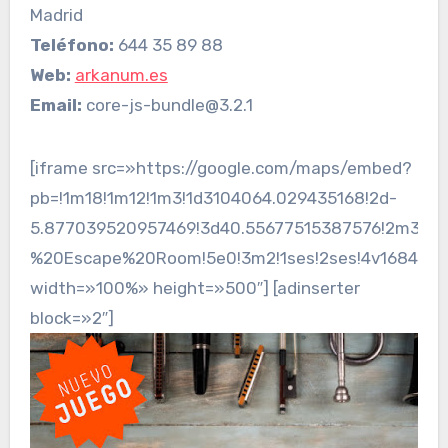
Madrid
Teléfono:
644 35 89 88
Web:
arkanum.es
Email:
core-js-bundle@3.2.1
[iframe src=»https://google.com/maps/embed?
pb=!1m18!1m12!1m3!1d3104064.029435168!2d-
5.877039520957469!3d40.55677515387576!2m3!1f0
%20Escape%20Room!5e0!3m2!1ses!2ses!4v1684012
width=»100%» height=»500″] [adinserter
block=»2″]