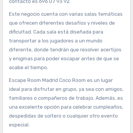
contacto es 696 07 93 92.
Este negocio cuenta con varias salas temáticas
que ofrecen diferentes desafíos y niveles de
dificultad. Cada sala está diseñada para
transportar a los jugadores a un mundo
diferente, donde tendrán que resolver acertijos
y enigmas para poder escapar antes de que se
acabe el tiempo.
Escape Room Madrid Coco Room es un lugar
ideal para disfrutar en grupo, ya sea con amigos,
familiares o compañeros de trabajo. Además, es
una excelente opción para celebrar cumpleaños,
despedidas de soltero o cualquier otro evento
especial.