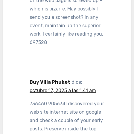
of the web page is screwed up –
which is bizarre. May possibly I
send you a screenshot? In any
event, maintain up the superior
work; I certainly like reading you.
697528
Buy Villa Phuket
dice:
octubre 17, 2025 a las 1:41 am
736460 905634I discovered your
web site internet site on google
and check a couple of your early
posts. Preserve inside the top