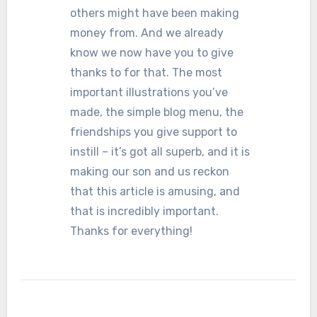
others might have been making
money from. And we already
know we now have you to give
thanks to for that. The most
important illustrations you’ve
made, the simple blog menu, the
friendships you give support to
instill – it’s got all superb, and it is
making our son and us reckon
that this article is amusing, and
that is incredibly important.
Thanks for everything!