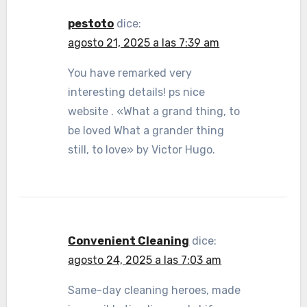
pestoto
dice:
agosto 21, 2025 a las 7:39 am
You have remarked very
interesting details! ps nice
website . «What a grand thing, to
be loved What a grander thing
still, to love» by Victor Hugo.
Convenient Cleaning
dice:
agosto 24, 2025 a las 7:03 am
Same-day cleaning heroes, made