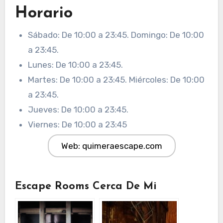
Horario
Sábado: De 10:00 a 23:45. Domingo: De 10:00
a 23:45.
Lunes: De 10:00 a 23:45.
Martes: De 10:00 a 23:45. Miércoles: De 10:00
a 23:45.
Jueves: De 10:00 a 23:45.
Viernes: De 10:00 a 23:45
Web: quimeraescape.com
Escape Rooms Cerca De Mi