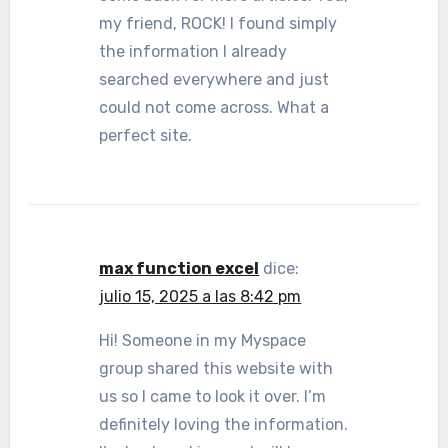
my friend, ROCK! I found simply
the information I already
searched everywhere and just
could not come across. What a
perfect site.
max function excel
dice:
julio 15, 2025 a las 8:42 pm
Hi! Someone in my Myspace
group shared this website with
us so I came to look it over. I’m
definitely loving the information.