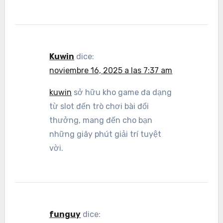
Kuwin
dice:
noviembre 16, 2025 a las 7:37 am
kuwin
sở hữu kho game đa dạng
từ slot đến trò chơi bài đổi
thưởng, mang đến cho bạn
những giây phút giải trí tuyệt
vời.
funguy
dice: