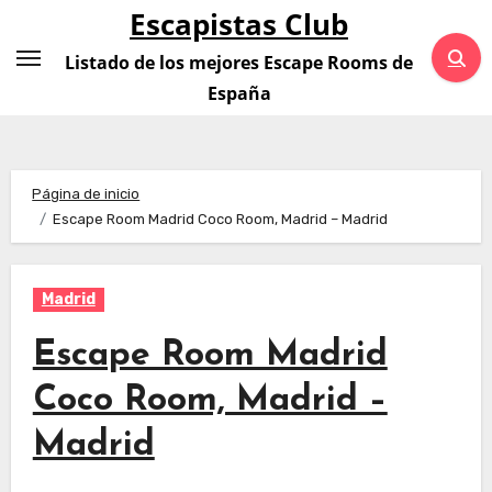
Saltar
Escapistas Club
al
Listado de los mejores Escape Rooms de
contenido
España
Página de inicio
Escape Room Madrid Coco Room, Madrid – Madrid
Madrid
Escape Room Madrid
Coco Room, Madrid –
Madrid