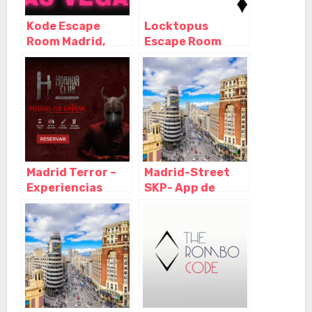
Kode Escape
Locktopus
Room Madrid,
Escape Room
Madrid – Madrid
Madrid, Madrid –
Madrid
Madrid Terror –
Madrid-Street
Experiencias
SKP- App de
Inmersivas –
escape room al
Escape Room –
aire libre, Madrid
Paranormal
– Madrid
Experience –
Horror Club,
Madrid – Madrid