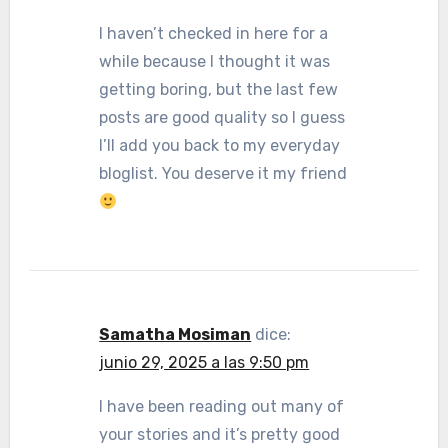
I haven’t checked in here for a
while because I thought it was
getting boring, but the last few
posts are good quality so I guess
I’ll add you back to my everyday
bloglist. You deserve it my friend
Samatha Mosiman
dice:
junio 29, 2025 a las 9:50 pm
I have been reading out many of
your stories and it’s pretty good