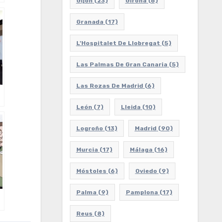
Gijón
(23)
Girona
(6)
Granada
(17)
L'Hospitalet De Llobregat
(5)
Las Palmas De Gran Canaria
(5)
Las Rozas De Madrid
(6)
León
(7)
Lleida
(10)
Logroño
(13)
Madrid
(90)
Murcia
(17)
Málaga
(16)
Móstoles
(6)
Oviedo
(9)
Palma
(9)
Pamplona
(17)
Reus
(8)