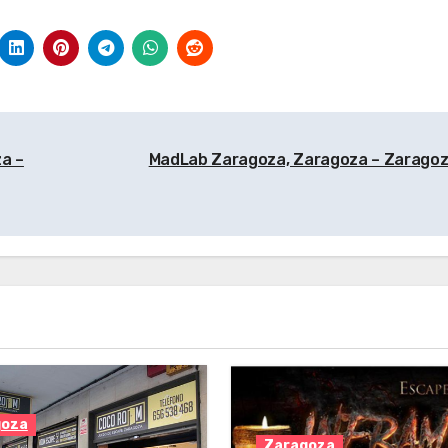
gón
Zaragoza –
Zaragoza
a –
MadLab Zaragoza, Zaragoza – Zarago
goza
Zaragoza