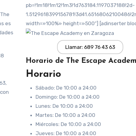
pb=!1m18!1m12!1m3!1d763184.1197037188!2d-
 The
1.5129618399156781!3d41.65168062100486!
ms es
width=»100%» height=»500″] [adinserter blo
idades
Llamar: 689 76 43 63
18
Horario de The Escape Acade
Horario
63,
Sábado: De 10:00 a 24:00
 con
Domingo: De 10:00 a 24:00
Lunes: De 10:00 a 24:00
Martes: De 10:00 a 24:00
Miércoles: De 10:00 a 24:00
Jueves: De 10:00 a 24:00