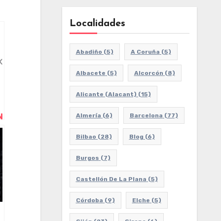
Localidades
Abadiño
(5)
A Coruña
(5)
Albacete
(5)
Alcorcón
(8)
Alicante (Alacant)
(15)
N
Almería
(6)
Barcelona
(77)
Bilbao
(28)
Blog
(6)
Burgos
(7)
Castellón De La Plana
(5)
Córdoba
(9)
Elche
(5)