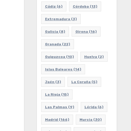
Cádiz
(6)
Córdoba
(13)
Extremadura
(3)
Galicia
(8)
Girona
(16)
Granada
(22)
Guipuzcoa
(10)
Huelva
(2)
Islas Baleares
(14)
Jaén
(3)
La Coruña
(5)
La Rioja
(15)
Las Palmas
(9)
Lérida
(6)
Madrid
(166)
Murcia
(30)