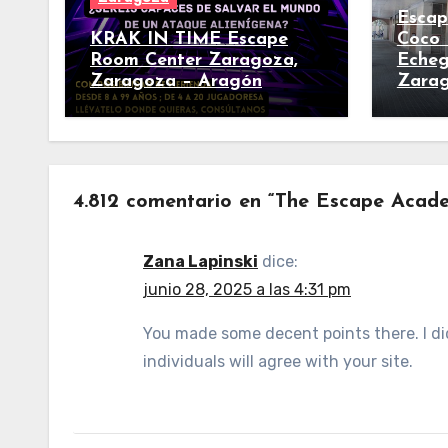
Esca
KRAK IN TIME Escape
Coco 
Room Center Zaragoza,
Echeg
Zaragoza – Aragón
Zara
4.812 comentario en “The Escape Acad
Zana Lapinski
dice:
junio 28, 2025 a las 4:31 pm
You made some decent points there. I d
individuals will agree with your site.