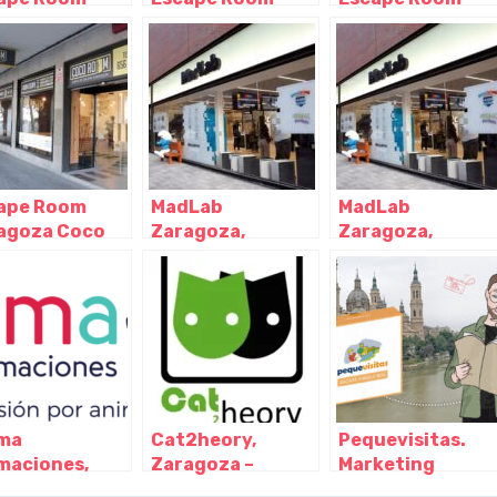
ter Zaragoza,
Zaragoza,
Zaragoza,
agoza –
Zaragoza –
Zaragoza –
gón
Aragón
Aragón
ape Room
MadLab
MadLab
agoza Coco
Zaragoza,
Zaragoza,
m – Paseo
Zaragoza –
Zaragoza –
egaray,
Zaragoza
Zaragoza
agoza –
agoza
ma
Cat2heory,
Pequevisitas.
maciones,
Zaragoza –
Marketing
agoza –
Aragón
turístico,