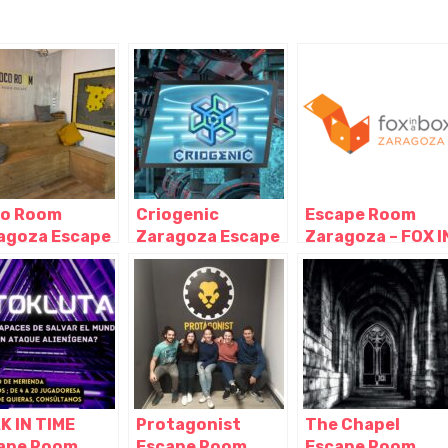
o Room
Criogenic
Escape Room
agoza Escape
Zaragoza Escape
Zaragoza – FOX I
m – Paseo
Room, Zaragoza –
A BOX, Zaragoza
ales,
Aragón
– Aragón
agoza –
gón
K IN TIME
Protagonist
The Chapel
ape Room
Escape Room
Escape Room