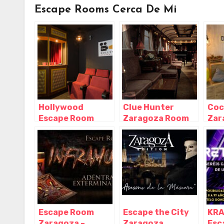
Escape Rooms Cerca De Mi
Hollywood
Clue Hunter
Coc
Escape Room
Zaragoza Room
Zar
Zaragoza,
Escape, Zaragoza
Roo
Zaragoza –
– Aragón
Ros
Aragón
Zar
Ara
Escape Room
Escape the City
KRA
Zaragoza –
Zaragoza,
Esc