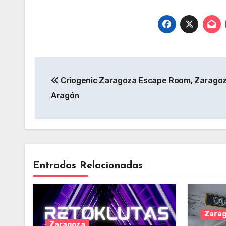
– Aragón
Ara
Navegación
Criogenic Zaragoza Escape Room, Zaragoz
de
Aragón
entradas
Entradas Relacionadas
Zara
Zaragoza