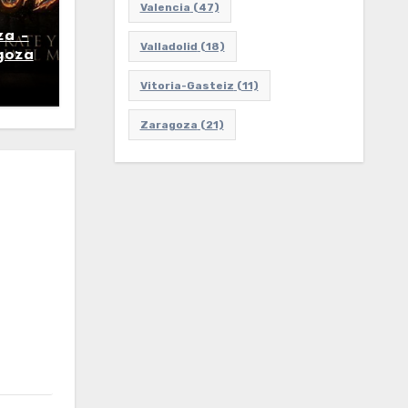
Valencia
(47)
za –
Valladolid
(18)
goza
Vitoria-Gasteiz
(11)
Zaragoza
(21)