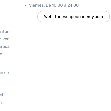
Viernes: De 10:00 a 24:00
a
Web: theescapeacademy.com
entan
olver
ática
ue
ue se
el
n