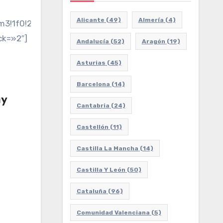
Alicante
(49)
Almería
(4)
2m3!1f0!2f0!3f0!3m2!1i1024!2i768!4f13.1!3m3!1m2!1s
ck=»2″]
Andalucía
(52)
Aragón
(19)
Asturias
(45)
Barcelona
(14)
my
Cantabria
(24)
Castellón
(11)
Castilla La Mancha
(14)
Castilla Y León
(50)
Cataluña
(96)
Comunidad Valenciana
(5)