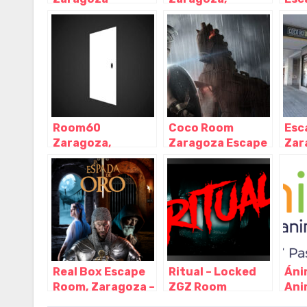
INFRAMUNDO,
Zaragoza –
Cen
Zaragoza –
Aragón
Zar
Aragón
Ara
Room60
Coco Room
Esc
Zaragoza,
Zaragoza Escape
Zar
Zaragoza –
Room – Antonio
Roo
Aragón
Cánovas,
Ech
Zaragoza –
Zar
Zaragoza
Zar
Real Box Escape
Ritual – Locked
Áni
Room, Zaragoza –
ZGZ Room
Ani
Aragón
Escape, Zaragoza
Zar