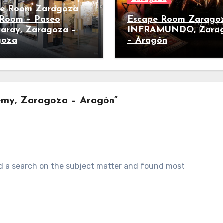
pe Room Zaragoza
Room – Paseo
Escape Room Zarago
aray, Zaragoza –
INFRAMUNDO, Zara
goza
– Aragón
emy, Zaragoza – Aragón”
id a search on the subject matter and found most