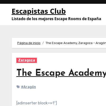
Saltar
Escapistas Club
al
contenido
Listado de los mejores Escape Rooms de España
Página de inicio
The Escape Academy, Zaragoza – Aragó
Zaragoza
The Escape Academy
#Aragón
[adinserter block=»1″]