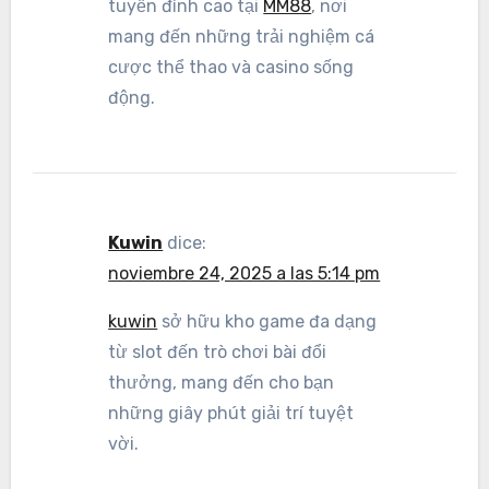
tuyến đỉnh cao tại
MM88
, nơi
mang đến những trải nghiệm cá
cược thể thao và casino sống
động.
Kuwin
dice:
noviembre 24, 2025 a las 5:14 pm
kuwin
sở hữu kho game đa dạng
từ slot đến trò chơi bài đổi
thưởng, mang đến cho bạn
những giây phút giải trí tuyệt
vời.