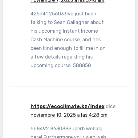
noviembre 7, 2025 a las 3:48 am
425941 256033Ive just been
talking to Sean Gallagher about
his upcoming Instant Income
Cash Machine course, and hes
been kind enough to fill me in on
a few details regarding his
upcoming course. 588858
https://ecoclimate.kz/index
dice:
noviembre 10, 2025 a las 4:28 pm
668492 863088Superb weblog
here! Furthermore your web web