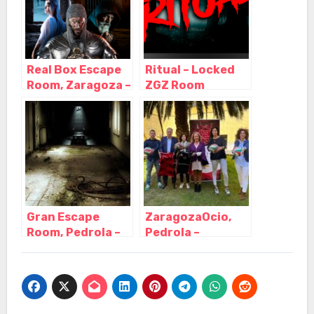
Real Box Escape
Ritual – Locked
Room, Zaragoza –
ZGZ Room
Aragón
Escape, Zaragoza
– Aragón
Gran Escape
ZaragozaOcio,
Room, Pedrola –
Pedrola –
Zaragoza
Zaragoza