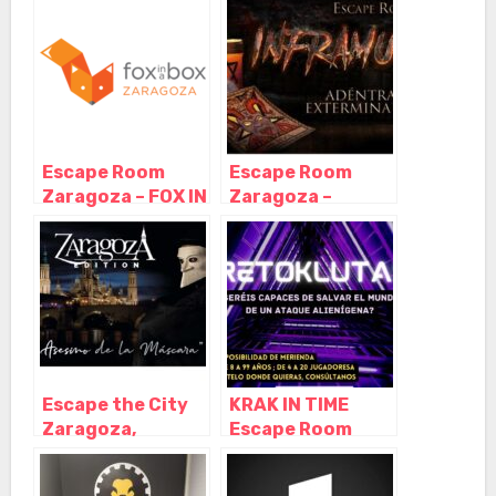
Rosales,
Aragón
Zaragoza –
Aragón
Escape Room
Escape Room
Zaragoza – FOX IN
Zaragoza –
A BOX, Zaragoza
INFRAMUNDO,
– Aragón
Zaragoza –
Aragón
Escape the City
KRAK IN TIME
Zaragoza,
Escape Room
Zaragoza –
Center Zaragoza,
Aragón
Zaragoza –