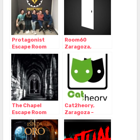
Aragón
Protagonist
Room60
Escape Room
Zaragoza,
Zaragoza,
Zaragoza –
Zaragoza –
Aragón
Aragón
The Chapel
Cat2heory,
Escape Room
Zaragoza –
Zaragoza,
Aragón
Zaragoza –
Aragón