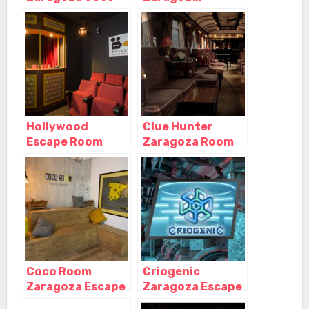
Room – Paseo
Zaragoza –
Echegaray,
Zaragoza
Zaragoza –
Zaragoza
Hollywood
Clue Hunter
Escape Room
Zaragoza Room
Zaragoza,
Escape, Zaragoza
Zaragoza –
– Aragón
Aragón
Coco Room
Criogenic
Zaragoza Escape
Zaragoza Escape
Room – Paseo
Room, Zaragoza –