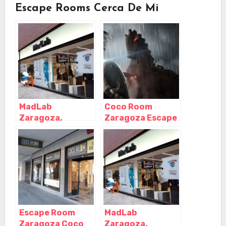
Escape Rooms Cerca De Mi
MadLab
Coco Room
Zaragoza,
Zaragoza Escape
Zaragoza –
Room – Antonio
Zaragoza
Cánovas,
Zaragoza –
Zaragoza
Escape Room
MadLab
Zaragoza Coco
Zaragoza,