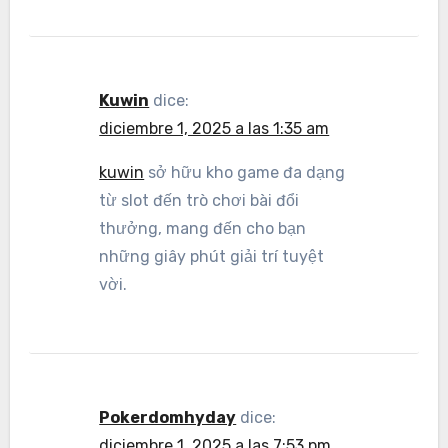
Kuwin
dice:
diciembre 1, 2025 a las 1:35 am
kuwin
sở hữu kho game đa dạng
từ slot đến trò chơi bài đổi
thưởng, mang đến cho bạn
những giây phút giải trí tuyệt
vời.
Pokerdomhyday
dice:
diciembre 1, 2025 a las 7:53 pm