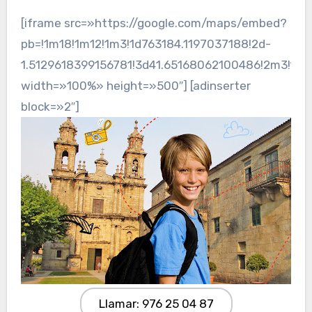
[iframe src=»https://google.com/maps/embed?
pb=!1m18!1m12!1m3!1d763184.1197037188!2d-
1.5129618399156781!3d41.65168062100486!2m3!1f0
width=»100%» height=»500″] [adinserter
block=»2″]
Llamar: 976 25 04 87