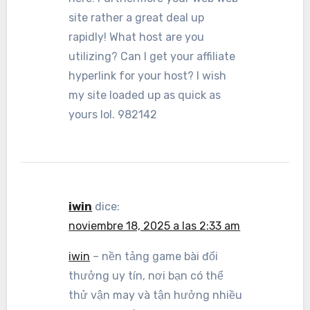
site rather a great deal up
rapidly! What host are you
utilizing? Can I get your affiliate
hyperlink for your host? I wish
my site loaded up as quick as
yours lol. 982142
iwin
dice:
noviembre 18, 2025 a las 2:33 am
iwin
– nền tảng game bài đổi
thưởng uy tín, nơi bạn có thể
thử vận may và tận hưởng nhiều