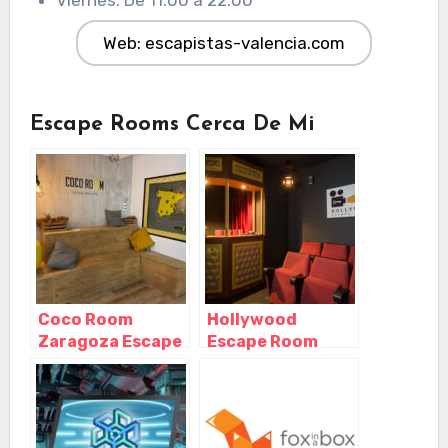
Web: escapistas-valencia.com
Escape Rooms Cerca De Mi
Coco Room
Hollywood
Zaragoza Escape
Escape Room
Room – Paseo
Zaragoza,
Rosales,
Zaragoza –
Zaragoza –
Aragón
Aragón