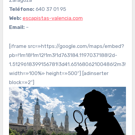
Teléfono:
640 37 01 95
Web:
escapistas-valencia.com
Email:
–
[iframe src=»https://google.com/maps/embed?
pb=!1m18!1m12!1m3!1d763184.1197037188!2d-
1.5129618399156781!3d41.65168062100486!2m3!1f
width=»100%» height=»500″] [adinserter
block=»2″]