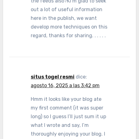
the feeds also?KI’m glad to seek
out a lot of useful information
here in the publish, we want
develop more techniques on this
regard, thanks for sharing. . . . . .
situs togel resmi
dice:
agosto 16, 2025 a las 3:42 pm
Hmm it looks like your blog ate
my first comment (it was super
long) so I guess I’ll just sum it up
what I wrote and say, I’m
thoroughly enjoying your blog. I