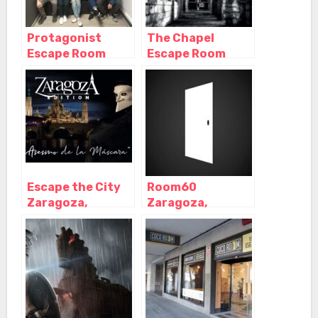
Protagonist
The Chapel
Escape Room
Escape Room
Zaragoza,
Zaragoza,
Zaragoza –
Zaragoza –
Aragón
Aragón
Escape the City
Room60
Zaragoza,
Zaragoza,
Zaragoza –
Zaragoza –
Aragón
Aragón