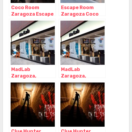
Coco Room
Escape Room
Zaragoza Escape
Zaragoza Coco
Room – Antonio
Room – Paseo
Cánovas,
Echegaray,
Zaragoza –
Zaragoza –
Zaragoza
Zaragoza
MadLab
MadLab
Zaragoza,
Zaragoza,
Zaragoza –
Zaragoza –
Zaragoza
Zaragoza
Clue Hunter
Clue Hunter