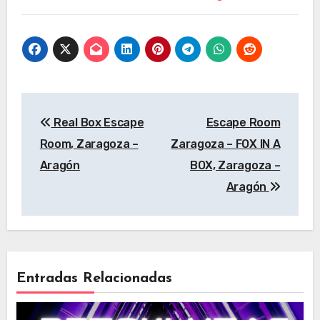
Aragón
Navegación
Real Box Escape
Escape Room
de
Room, Zaragoza –
Zaragoza – FOX IN A
entradas
Aragón
BOX, Zaragoza –
Aragón
Entradas Relacionadas