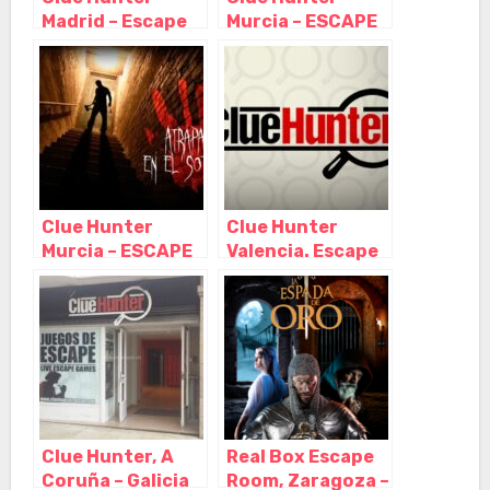
Madrid – Escape
Murcia – ESCAPE
Room, Madrid –
ROOM, Murcia –
Madrid
Murcia
Clue Hunter
Clue Hunter
Murcia – ESCAPE
Valencia. Escape
ROOM, Murcia –
room, Valencia –
Murcia
Valencia
Clue Hunter, A
Real Box Escape
Coruña – Galicia
Room, Zaragoza –