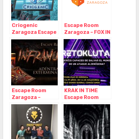
Criogenic
Escape Room
Zaragoza Escape
Zaragoza – FOX IN
Room, Zaragoza –
A BOX, Zaragoza
Aragón
– Aragón
Escape Room
KRAK IN TIME
Zaragoza –
Escape Room
INFRAMUNDO,
Center Zaragoza,
Zaragoza –
Zaragoza –
Aragón
Aragón