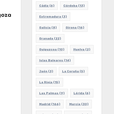
Cádiz
(6)
Córdoba
(13)
goza
Extremadura
(3)
Galicia
(8)
Girona
(16)
Granada
(22)
Guipuzcoa
(10)
Huelva
(2)
Islas Baleares
(14)
Jaén
(3)
La Coruña
(5)
La Rioja
(15)
Las Palmas
(9)
Lérida
(6)
Madrid
(166)
Murcia
(30)