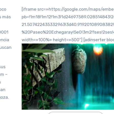
oco
[iframe src=»https://google.com/maps/emb
s más
pb=!1m18!1m12!1m3!1d24697589.028514843!2
21.507422435332963!3d40.91920108908382
50001
%20Paseo%20Echegaray!5e0!3m2!1ses!2ses!
encia
width=»100%» height=»500″] [adinserter blo
buscan
sus
om –
s
can
goza.