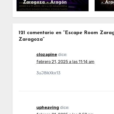
Zaragoza – Aragón
– Ara
121 comentario en “Escape Room Zara
Zaragoza”
clozapine
dice:
febrero 21, 2025 a las 11:14 am
3uJ8ikXkx13
upheaving
dice: