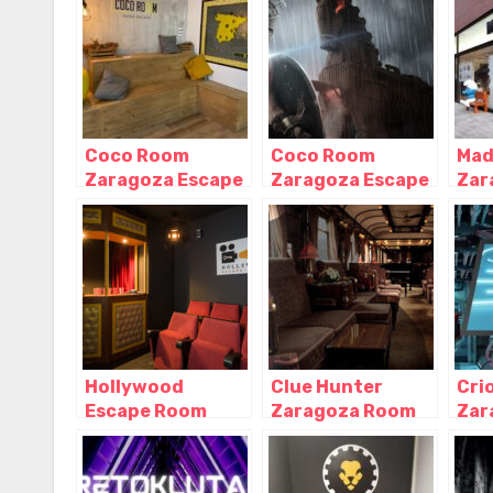
Coco Room
Coco Room
Mad
Zaragoza Escape
Zaragoza Escape
Zar
Room – Paseo
Room – Antonio
Zar
Rosales,
Cánovas,
Zar
Zaragoza –
Zaragoza –
Aragón
Zaragoza
Hollywood
Clue Hunter
Cri
Escape Room
Zaragoza Room
Zar
Zaragoza,
Escape, Zaragoza
Roo
Zaragoza –
– Aragón
Ara
Aragón