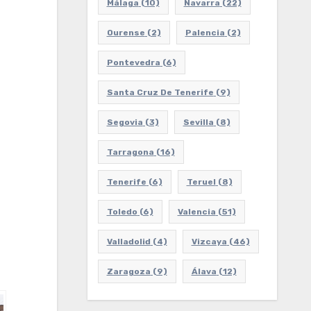
Málaga
(10)
Navarra
(22)
Ourense
(2)
Palencia
(2)
Pontevedra
(6)
Santa Cruz De Tenerife
(9)
Segovia
(3)
Sevilla
(8)
Tarragona
(16)
Tenerife
(6)
Teruel
(8)
Toledo
(6)
Valencia
(51)
Valladolid
(4)
Vizcaya
(46)
Zaragoza
(9)
Álava
(12)