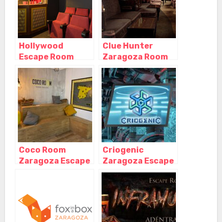
Hollywood
Clue Hunter
Escape Room
Zaragoza Room
Zaragoza,
Escape, Zaragoza
Zaragoza –
– Aragón
Aragón
Coco Room
Criogenic
Zaragoza Escape
Zaragoza Escape
Room – Paseo
Room, Zaragoza –
Rosales,
Aragón
Zaragoza –
Aragón