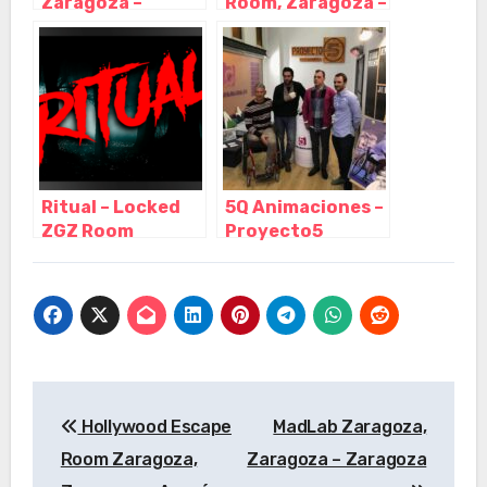
Zaragoza –
Room, Zaragoza –
Aragón
Aragón
Ritual – Locked
5Q Animaciones –
ZGZ Room
Proyecto5
Escape, Zaragoza
Escape Room,
– Aragón
Logroño – La
Rioja
Navegación
Hollywood Escape
MadLab Zaragoza,
de
Room Zaragoza,
Zaragoza – Zaragoza