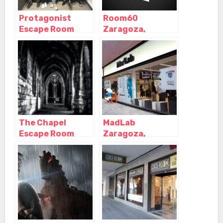
Protagonist
Room60
Escape Room
Zaragoza,
Zaragoza,
Zaragoza –
Zaragoza –
Aragón
Aragón
The Chapel
MadLab
Escape Room
Zaragoza,
Zaragoza,
Zaragoza –
Zaragoza –
Zaragoza
Aragón