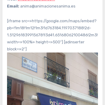
Email:
anima@animacionesanima.es
[iframe src=»https://google.com/maps/embed?
pb=!1m18!1m12!1m3!1d763184.1197037188!2d-
1.5129618399156781!3d41.65168062100486!2m3!1f0
width=»100%» height=»500″] [adinserter
block=»2″]