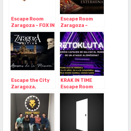
Escape Room
Escape Room
Zaragoza – FOX IN
Zaragoza –
A BOX, Zaragoza
INFRAMUNDO,
– Aragón
Zaragoza –
Aragón
Escape the City
KRAK IN TIME
Zaragoza,
Escape Room
Zaragoza –
Center Zaragoza,
Aragón
Zaragoza –
Aragón