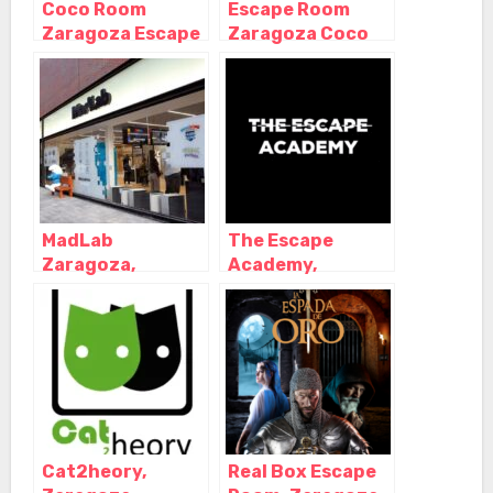
Coco Room
Escape Room
Zaragoza Escape
Zaragoza Coco
Room – Antonio
Room – Paseo
Cánovas,
Echegaray,
Zaragoza –
Zaragoza –
Zaragoza
Zaragoza
MadLab
The Escape
Zaragoza,
Academy,
Zaragoza –
Zaragoza –
Zaragoza
Aragón
Cat2heory,
Real Box Escape