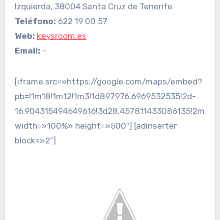
Izquierda, 38004 Santa Cruz de Tenerife
Teléfono:
622 19 00 57
Web:
keysroom.es
Email:
–
[iframe src=»https://google.com/maps/embed?
pb=!1m18!1m12!1m3!1d897976.6969532535!2d-
16.904315494649616!3d28.457811433086135!2m3!1f
width=»100%» height=»500″] [adinserter
block=»2″]