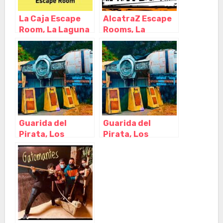
La Caja Escape
AlcatraZ Escape
Room, La Laguna
Rooms, La
– Santa Cruz de
Laguna – Santa
Tenerife
Cruz de Tenerife
Guarida del
Guarida del
Pirata, Los
Pirata, Los
Realejos – Santa
Realejos – Santa
Cruz de Tenerife
Cruz de Tenerife