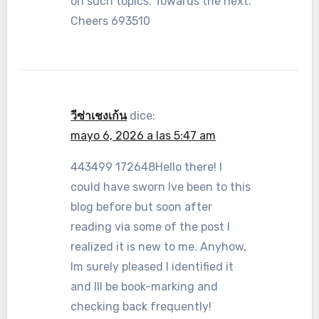
on such topics. Towards the next.
Cheers 693510
วีซ่าเชงเก้น
dice:
mayo 6, 2026 a las 5:47 am
443499 172648Hello there! I
could have sworn Ive been to this
blog before but soon after
reading via some of the post I
realized it is new to me. Anyhow,
Im surely pleased I identified it
and Ill be book-marking and
checking back frequently!