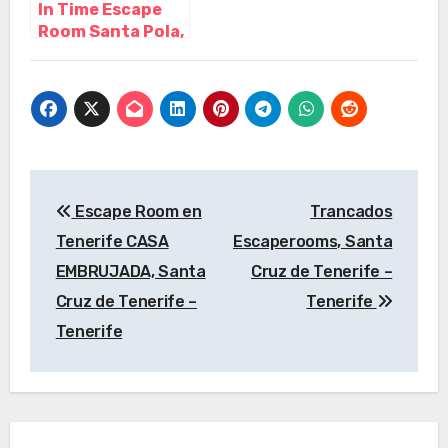
In Time Escape
Room Santa Pola,
Santa Pola –
Alicante
Navegación
Escape Room en
Trancados
de
Tenerife CASA
Escaperooms, Santa
entradas
EMBRUJADA, Santa
Cruz de Tenerife –
Cruz de Tenerife –
Tenerife
Tenerife