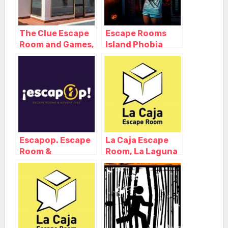
The Clue Escape
Escape Rooms
Room and Games,
Island Phobia
Puerto de la Cruz
Tenerife, Playa
– Santa Cruz de
de la Américas –
Tenerife
Santa Cruz de
Tenerife
Escapop. Escape
La Caja Escape
Room &
Room, La Laguna
Adventures, El
– Santa Cruz de
Médano – Santa
Tenerife
Cruz de Tenerife