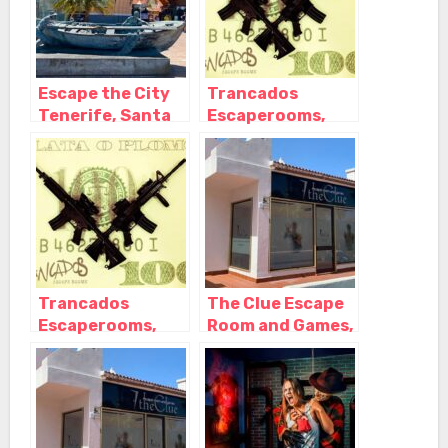
Escape the City
Trancados
Tenerife, Santa
Escaperooms,
Cruz de Tenerife
Santa Cruz de
– Tenerife
Tenerife –
Tenerife
Trancados
The Clue Escape
Escaperooms,
Room and Games,
Santa Cruz de
Puerto de la Cruz
Tenerife –
– Santa Cruz de
Tenerife
Tenerife