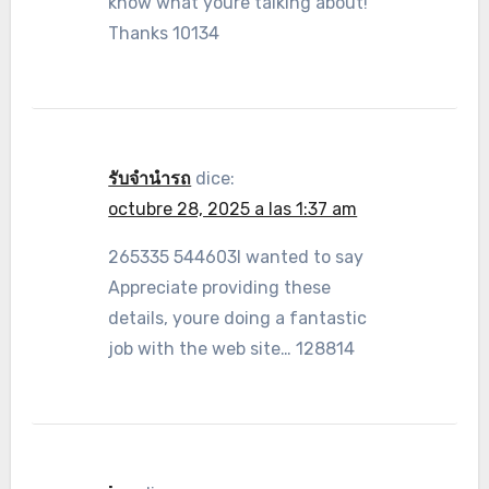
know what youre talking about!
Thanks 10134
รับจำนำรถ
dice:
octubre 28, 2025 a las 1:37 am
265335 544603I wanted to say
Appreciate providing these
details, youre doing a fantastic
job with the web site… 128814