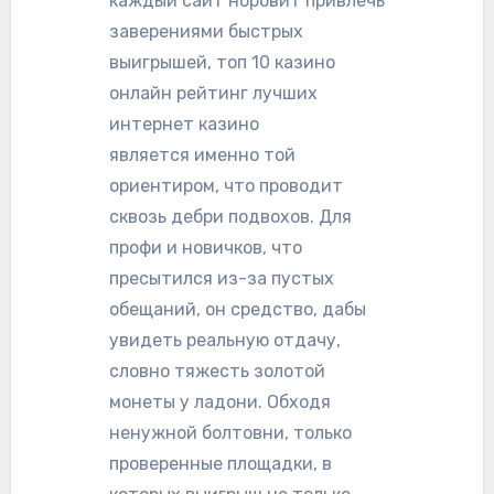
каждый сайт норовит привлечь
заверениями быстрых
выигрышей, топ 10 казино
онлайн рейтинг лучших
интернет казино
является именно той
ориентиром, что проводит
сквозь дебри подвохов. Для
профи и новичков, что
пресытился из-за пустых
обещаний, он средство, дабы
увидеть реальную отдачу,
словно тяжесть золотой
монеты у ладони. Обходя
ненужной болтовни, только
проверенные площадки, в