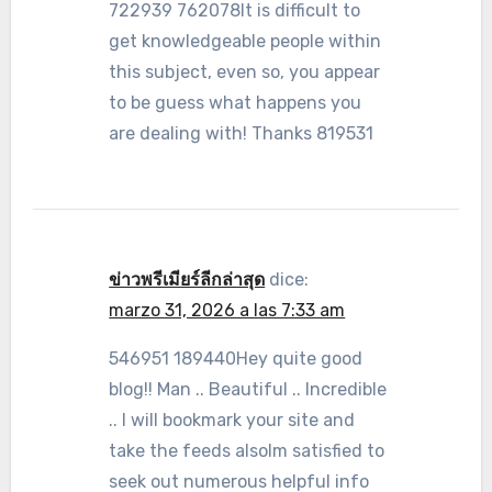
722939 762078It is difficult to
get knowledgeable people within
this subject, even so, you appear
to be guess what happens you
are dealing with! Thanks 819531
ข่าวพรีเมียร์ลีกล่าสุด
dice:
marzo 31, 2026 a las 7:33 am
546951 189440Hey quite good
blog!! Man .. Beautiful .. Incredible
.. I will bookmark your site and
take the feeds alsoIm satisfied to
seek out numerous helpful info