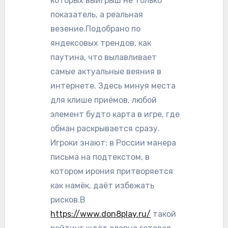
которых выигрыш не только
показатель, а реальная
везение.Подобрано по
яндексовых трендов, как
паутина, что вылавливает
самые актуальные веяния в
интернете. Здесь минуя места
для клише приёмов, любой
элемент будто карта в игре, где
обман раскрывается сразу.
Игроки знают: в России манера
письма на подтекстом, в
котором ирония притворяется
как намёк, даёт избежать
рисков.В
https://www.don8play.ru/
такой