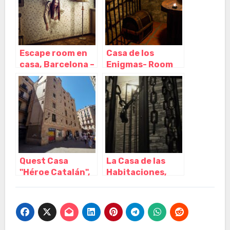
Escape room en
Casa de los
casa, Barcelona –
Enigmas- Room
Cataluña
Escape Las
Palmas GC, Las
Palmas de Gran
Canaria – Las
Palmas
Quest Casa
La Casa de las
"Héroe Catalán",
Habitaciones,
Barcelona –
Málaga – Málaga
Cataluña