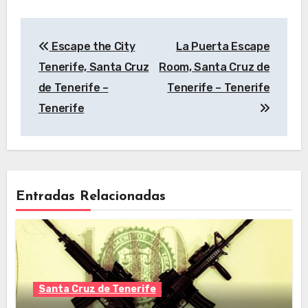
Navegación
Escape the City
La Puerta Escape
de
Tenerife, Santa Cruz
Room, Santa Cruz de
entradas
de Tenerife –
Tenerife – Tenerife
Tenerife
Entradas Relacionadas
Santa Cruz de Tenerife