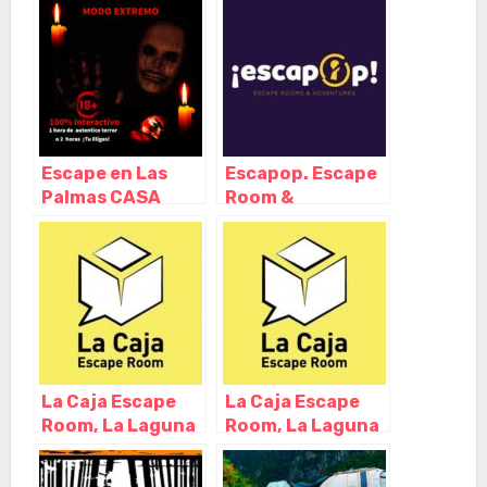
– Santa Cruz de
de la Américas –
Tenerife
Santa Cruz de
Tenerife
Escape en Las
Escapop. Escape
Palmas CASA
Room &
EMBRUJADA, Las
Adventures, El
Palmas de Gran
Médano – Santa
Canaria – Las
Cruz de Tenerife
Palmas
La Caja Escape
La Caja Escape
Room, La Laguna
Room, La Laguna
– Santa Cruz de
– Santa Cruz de
Tenerife
Tenerife