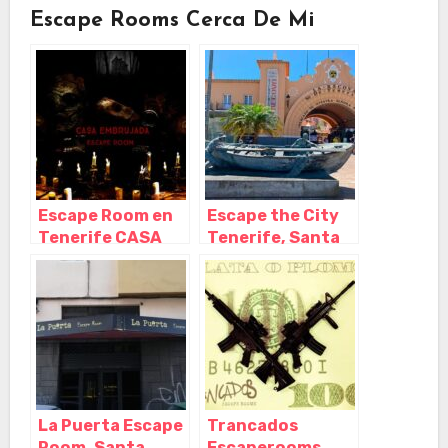
Escape Rooms Cerca De Mi
Escape Room en
Escape the City
Tenerife CASA
Tenerife, Santa
EMBRUJADA,
Cruz de Tenerife
Santa Cruz de
– Tenerife
Tenerife –
Tenerife
La Puerta Escape
Trancados
Room, Santa
Escaperooms,