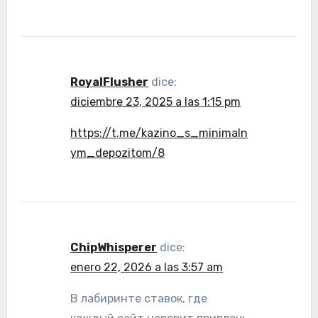
RoyalFlusher
dice:
diciembre 23, 2025 a las 1:15 pm
https://t.me/kazino_s_minimaln
ym_depozitom/8
ChipWhisperer
dice:
enero 22, 2026 a las 3:57 am
В лабиринте ставок, где