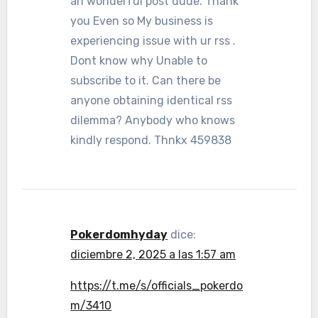
an wonderful post dude. Thank
you Even so My business is
experiencing issue with ur rss .
Dont know why Unable to
subscribe to it. Can there be
anyone obtaining identical rss
dilemma? Anybody who knows
kindly respond. Thnkx 459838
Pokerdomhyday
dice:
diciembre 2, 2025 a las 1:57 am
https://t.me/s/officials_pokerdo
m/3410