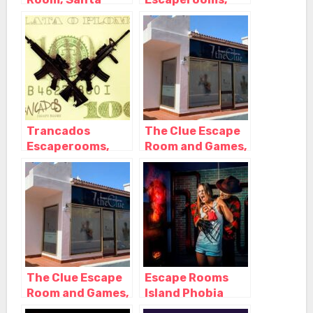
Cruz de Tenerife
Santa Cruz de
– Tenerife
Tenerife –
Tenerife
Trancados
The Clue Escape
Escaperooms,
Room and Games,
Santa Cruz de
Puerto de la Cruz
Tenerife –
– Santa Cruz de
Tenerife
Tenerife
The Clue Escape
Escape Rooms
Room and Games,
Island Phobia
Puerto de la Cruz
Tenerife, Playa