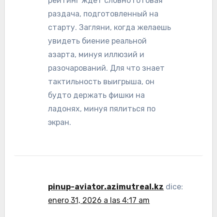
рейтинг ждёт словно готовая
раздача, подготовленный на
старту. Загляни, когда желаешь
увидеть биение реальной
азарта, минуя иллюзий и
разочарований. Для что знает
тактильность выигрыша, он
будто держать фишки на
ладонях, минуя пялиться по
экран.
pinup-aviator.azimutreal.kz
dice:
enero 31, 2026 a las 4:17 am