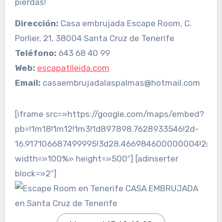
pierdas!
Dirección:
Casa embrujada Escape Room, C.
Porlier, 21, 38004 Santa Cruz de Tenerife
Teléfono:
643 68 40 99
Web:
escapatlleida.com
Email:
casaembrujadalaspalmas@hotmail.com
[iframe src=»https://google.com/maps/embed?
pb=!1m18!1m12!1m3!1d897898.7628933546!2d-
16.917106687499995!3d28.466984600000004!2m3!1
width=»100%» height=»500″] [adinserter
block=»2″]