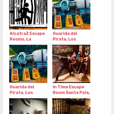
AlcatraZ Escape
Guarida del
Rooms, La
Pirata, Los
Laguna – Santa
Realejos – Santa
Cruz de Tenerife
Cruz de Tenerife
Guarida del
In Time Escape
Pirata, Los
Room Santa Pola,
Realejos – Santa
Santa Pola –
Cruz de Tenerife
Alicante