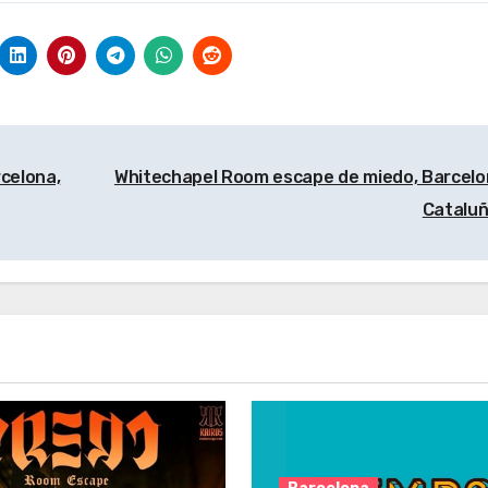
do, Barcelona
aire libre,
Barcelona –
ataluña
Barcelona –
Cataluña
Cataluña
celona,
Whitechapel Room escape de miedo, Barcelo
Catalu