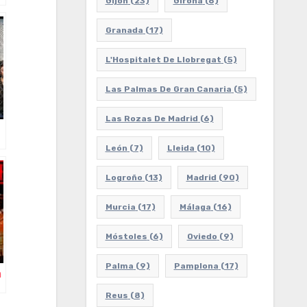
Gijón
(23)
Girona
(6)
Granada
(17)
L'Hospitalet De Llobregat
(5)
Las Palmas De Gran Canaria
(5)
Las Rozas De Madrid
(6)
León
(7)
Lleida
(10)
Logroño
(13)
Madrid
(90)
Murcia
(17)
Málaga
(16)
Móstoles
(6)
Oviedo
(9)
Palma
(9)
Pamplona
(17)
m
Reus
(8)