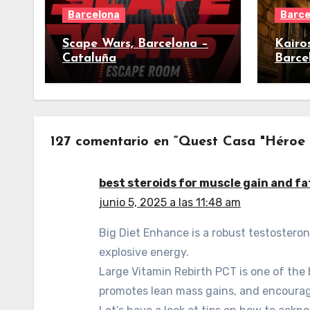
Barcelona
Barce
Scape Wars, Barcelona –
Kairo
Cataluña
Barce
127 comentario en “Quest Casa "Héroe 
best steroids for muscle gain and fa
junio 5, 2025 a las 11:48 am
Big Diet Enhance is a robust testosteron
explosive energy.
Large Vitamin Rebirth PCT is one of the
promotes lean mass gains, and encoura