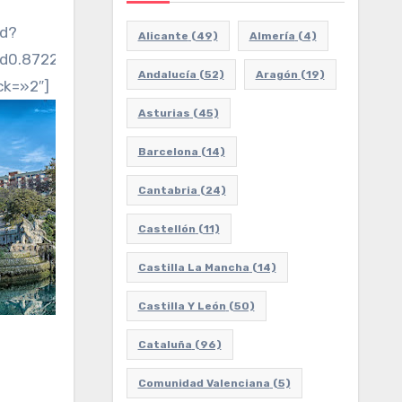
ed?
Alicante
(49)
Almería
(4)
2d0.8722618249999881!3d41.42367079999998!2m3!1f0!2
Andalucía
(52)
Aragón
(19)
ck=»2″]
Asturias
(45)
Barcelona
(14)
Cantabria
(24)
Castellón
(11)
Castilla La Mancha
(14)
Castilla Y León
(50)
Cataluña
(96)
Comunidad Valenciana
(5)