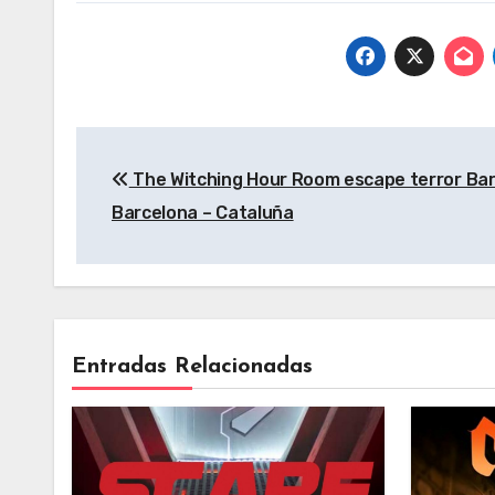
Barcelona –
escape para
Mie
Cataluña
grupos en
– C
Barcelona y
Terrassa,
Barcelona –
Navegación
Cataluña
The Witching Hour Room escape terror Bar
de
Barcelona – Cataluña
entradas
Entradas Relacionadas