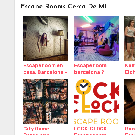
Escape Rooms Cerca De Mi
Escape room en
Escape room
Kom
casa, Barcelona –
barcelona ?
Elc
Cataluña
Escape
Roo
Barcelona,
Ali
Barcelona –
Cataluña
City Game
LOCK-CLOCK
Roo