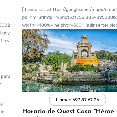
[iframe src=»https://google.com/maps/emb
pb=!1m18!1m12!1m3!1d1531758.8859895088!
08002
width=»100%» height=»500″] [adinserter blo
ica y
fío y
 para
n
Llamar: 697 87 67 26
oe
Horario de Quest Casa "Héroe
 la