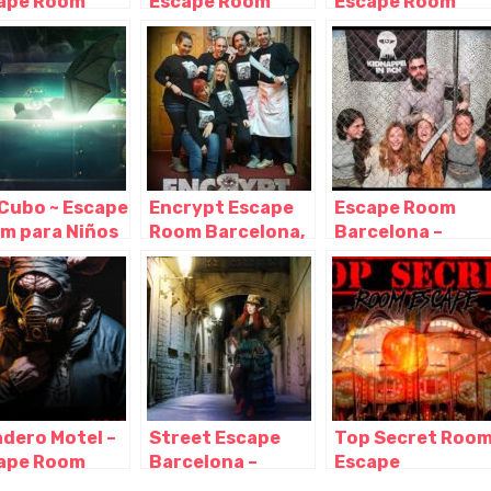
ape Room
Escape Room
Escape Room
celona,
Barcelona,
Barcelona,
celona –
Barcelona –
Barcelona –
aluña
Cataluña
Cataluña
l Cubo ~ Escape
Encrypt Escape
Escape Room
m para Niños
Room Barcelona,
Barcelona –
dultos en
Barcelona –
Kidnapped in
celona,
Cataluña
BCN, Barcelona –
celona –
Cataluña
aluña
adero Motel –
Street Escape
Top Secret Roo
ape Room
Barcelona –
Escape
celona de
Escape room al
Barcelona,