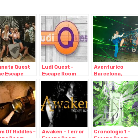
nata Quest
Ludi Quest –
Aventurico
he Escape
Escape Room
Barcelona,
m, Elche –
Santander,
Barcelona –
cante
Santander –
Cataluña
Cantabria
m Of Riddles –
Awaken – Terror
Cronologic 1 –