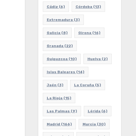
Cádiz
(6)
Córdoba
(13)
Extremadura
(3)
Galicia
(8)
Girona
(16)
Granada
(22)
Guipuzcoa
(10)
Huelva
(2)
Islas Baleares
(14)
Jaén
(3)
La Coruña
(5)
La Rioja
(15)
Las Palmas
(9)
Lérida
(6)
Madrid
(166)
Murcia
(30)