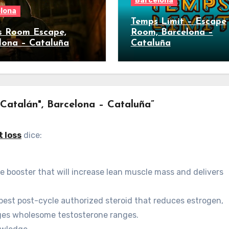
Barcelona
lona
Temps Limit – Escape
s Room Escape,
Room, Barcelona –
lona – Cataluña
Cataluña
Catalán", Barcelona – Cataluña”
t loss
dice:
e booster that will increase lean muscle mass and delivers
 best post-cycle authorized steroid that reduces estrogen,
ges wholesome testosterone ranges.