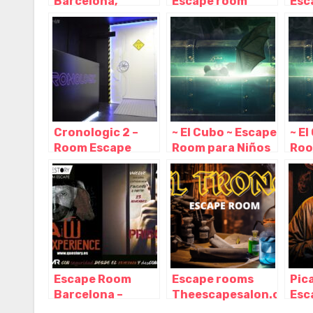
Barcelona,
Escape room
Esc
Barcelona –
Barcelona,
Bar
Cataluña
Barcelona –
Bar
Cataluña
Cat
Cronologic 2 –
~ El Cubo ~ Escape
~ E
Room Escape
Room para Niños
Roo
Barcelona,
o Adultos en
o A
Barcelona –
Barcelona,
Bar
Cataluña
Barcelona –
Bar
Cataluña
Cat
Escape Room
Escape rooms
Pic
Barcelona –
Theescapesalon.com,
Esc
Questory,
tus salas de
Bar