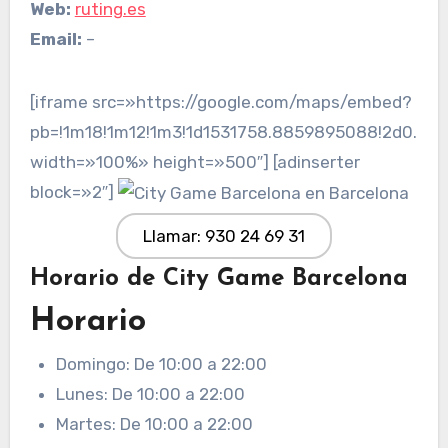
Web:
ruting.es
Email:
–
[iframe src=»https://google.com/maps/embed?
pb=!1m18!1m12!1m3!1d1531758.8859895088!2d0.87
width=»100%» height=»500″] [adinserter
block=»2″]
Llamar: 930 24 69 31
Horario de City Game Barcelona
Horario
Domingo: De 10:00 a 22:00
Lunes: De 10:00 a 22:00
Martes: De 10:00 a 22:00