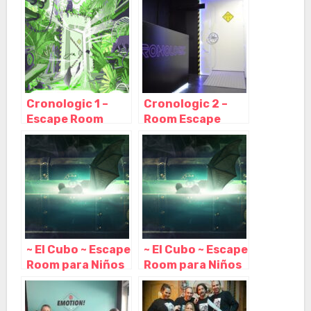
Barcelona –
Barcelona –
Cataluña
Cataluña
Cronologic 1 –
Cronologic 2 –
Escape Room
Room Escape
Barcelona,
Barcelona,
Barcelona –
Barcelona –
Cataluña
Cataluña
~ El Cubo ~ Escape
~ El Cubo ~ Escape
Room para Niños
Room para Niños
o Adultos en
o Adultos en
Barcelona,
Barcelona,
Barcelona –
Barcelona –