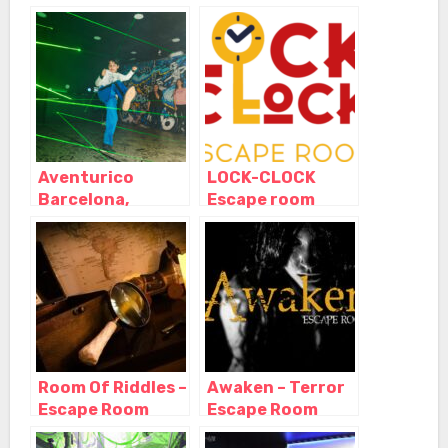
Escape
Barcelona,
Barcelona –
Cataluña
Aventurico
LOCK-CLOCK
Barcelona,
Escape room
Barcelona –
Barcelona,
Cataluña
Barcelona –
Cataluña
Room Of Riddles –
Awaken – Terror
Escape Room
Escape Room
Barcelona,
Barcelona,