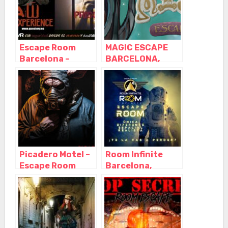
Escape Room
MAGIC ESCAPE
Barcelona –
BARCELONA,
Questory,
Barcelona –
Barcelona –
Cataluña
Cataluña
Picadero Motel –
Room Infinite
Escape Room
Barcelona,
Barcelona de
Barcelona –
Miedo, Barcelona
Cataluña
– Cataluña