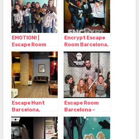
Cataluña
Cataluña
EMOTION! |
Encrypt Escape
Escape Room
Room Barcelona,
para Niños
Barcelona –
Barcelona,
Cataluña
Barcelona –
Cataluña
Escape Hunt
Escape Room
Barcelona,
Barcelona –
Barcelona –
Kidnapped in
Cataluña
BCN, Barcelona –
Cataluña