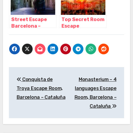
Street Escape
Top Secret Room
Barcelona –
Escape
Escape room al
Barcelona,
aire libre,
Barcelona –
Barcelona –
Cataluña
Cataluña
Navegación
Conquista de
Monasterium – 4
de
Troya Escape Room,
languages Escape
entradas
Barcelona – Cataluña
Room, Barcelona –
Cataluña