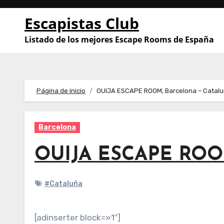
Saltar
Escapistas Club
al
contenido
Listado de los mejores Escape Rooms de España
Página de inicio
OUIJA ESCAPE ROOM, Barcelona – Catal
Barcelona
OUIJA ESCAPE ROOM
#Cataluña
[adinserter block=»1″]