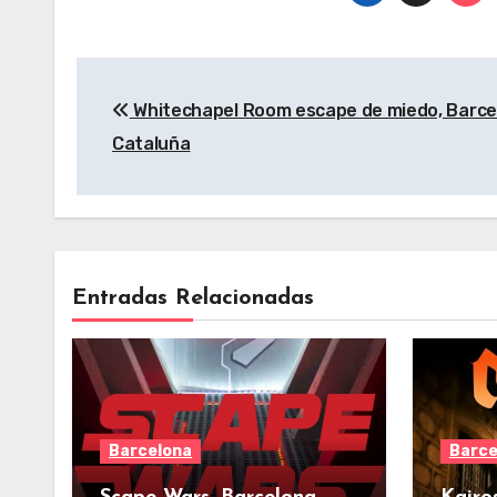
Navegación
Whitechapel Room escape de miedo, Barce
de
Cataluña
entradas
Entradas Relacionadas
Barcelona
Barce