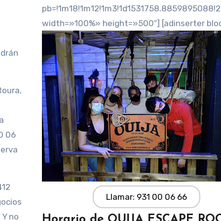
pb=!1m18!1m12!1m3!1d1531758.8859895088!
width=»100%» height=»500″] [adinserter blo
ndrán
Roura,
a
0 06
serva
412
Llamar: 931 00 06 66
gocios
 Y no
Horario de OUIJA ESCAPE R