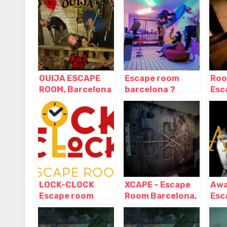
OUIJA ESCAPE
Escape room
Roo
ROOM, Barcelona
barcelona ?
Esc
– Cataluña
Escape
Bar
Barcelona,
Bar
Barcelona –
Cat
Cataluña
LOCK-CLOCK
XCAPE – Escape
Awa
Escape room
Room Barcelona,
Esc
Barcelona,
Barcelona –
Bar
Barcelona –
Cataluña
Bar