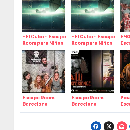
Cataluña
Cat
~ El Cubo ~ Escape
~ El Cubo ~ Escape
EMO
Room para Niños
Room para Niños
Esc
o Adultos en
o Adultos en
par
Barcelona,
Barcelona,
Bar
Barcelona –
Barcelona –
Bar
Cataluña
Cataluña
Cat
Escape Room
Escape Room
Pic
Barcelona –
Barcelona –
Esc
Kidnapped in
Questory,
Bar
BCN, Barcelona –
Barcelona –
Mie
Cataluña
Cataluña
– C