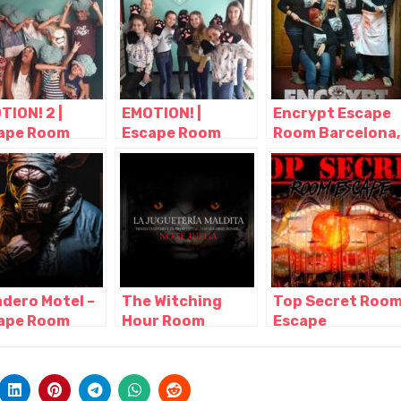
aluña
Cataluña
Cataluña
TION! 2 |
EMOTION! |
Encrypt Escape
ape Room
Escape Room
Room Barcelona,
a Niños
para Niños
Barcelona –
celona,
Barcelona,
Cataluña
celona –
Barcelona –
aluña
Cataluña
adero Motel –
The Witching
Top Secret Roo
ape Room
Hour Room
Escape
celona de
escape terror
Barcelona,
do, Barcelona
Barcelona,
Barcelona –
ataluña
Barcelona –
Cataluña
Cataluña