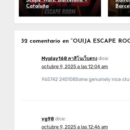
Scape Wars, Barcelona –
Kairo
Cataluña
Barce
32 comentario en “OUIJA ESCAPE ROO
Myplay168 คาสิโนเว็บตรง
dice:
octubre 9, 2025 a las 12:04 am
965742 245108Some genuinely nice stuff o
vg98
dice:
octubre 9, 2025 a las 12:46 am