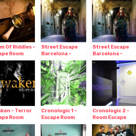
m Of Riddles –
Street Escape
Street Escape
ape Room
Barcelona –
Barcelona –
celona,
Escape room al
Escape room al
celona –
aire libre,
aire libre,
aluña
Barcelona –
Barcelona –
Cataluña
Cataluña
ken – Terror
Cronologic 1 –
Cronologic 2 –
ape Room
Escape Room
Room Escape
celona,
Barcelona,
Barcelona,
celona –
Barcelona –
Barcelona –