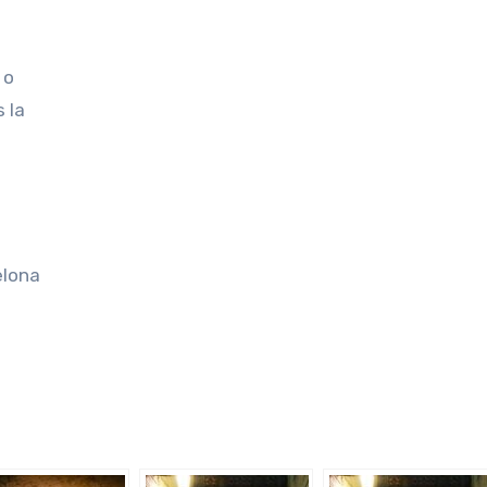
 o
 la
elona