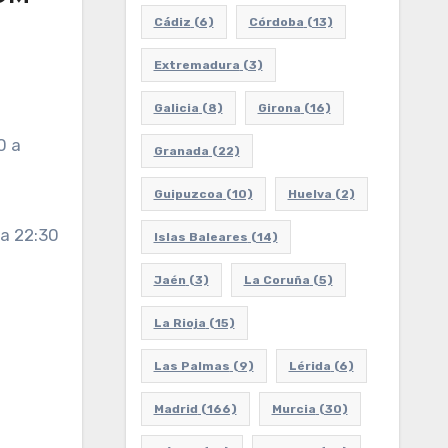
Cádiz
(6)
Córdoba
(13)
Extremadura
(3)
Galicia
(8)
Girona
(16)
0 a
Granada
(22)
Guipuzcoa
(10)
Huelva
(2)
 a 22:30
Islas Baleares
(14)
Jaén
(3)
La Coruña
(5)
La Rioja
(15)
Las Palmas
(9)
Lérida
(6)
Madrid
(166)
Murcia
(30)