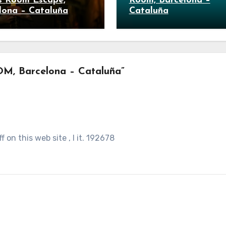
s Room Escape,
Room, Barcelona –
lona – Cataluña
Cataluña
M, Barcelona – Cataluña”
n this web site , I it. 192678