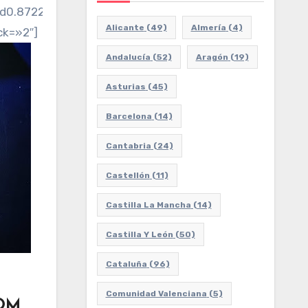
2d0.8722618249999881!3d41.42367079999998!2m3!1f0!
Alicante
(49)
Almería
(4)
ck=»2″]
Andalucía
(52)
Aragón
(19)
Asturias
(45)
Barcelona
(14)
Cantabria
(24)
Castellón
(11)
Castilla La Mancha
(14)
Castilla Y León
(50)
Cataluña
(96)
Comunidad Valenciana
(5)
OOM