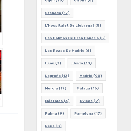
Gijón
(23)
Girona
(6)
Granada
(17)
L'Hospitalet De Llobregat
(5)
Las Palmas De Gran Canaria
(5)
Las Rozas De Madrid
(6)
León
(7)
Lleida
(10)
Logroño
(13)
Madrid
(90)
Murcia
(17)
Málaga
(16)
m
Móstoles
(6)
Oviedo
(9)
Palma
(9)
Pamplona
(17)
Reus
(8)