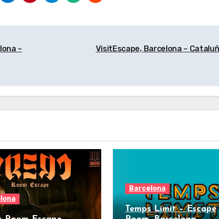
lona –
VisitEscape, Barcelona – Catalu
Barcelona
lona
Temps Limit – Escape