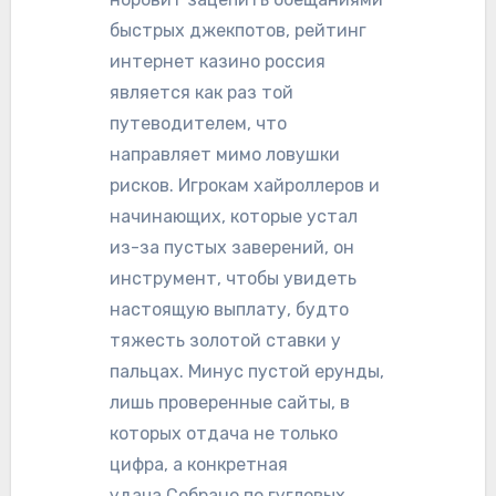
быстрых джекпотов, рейтинг
интернет казино россия
является как раз той
путеводителем, что
направляет мимо ловушки
рисков. Игрокам хайроллеров и
начинающих, которые устал
из-за пустых заверений, он
инструмент, чтобы увидеть
настоящую выплату, будто
тяжесть золотой ставки у
пальцах. Минус пустой ерунды,
лишь проверенные сайты, в
которых отдача не только
цифра, а конкретная
удача.Собрано по гугловых