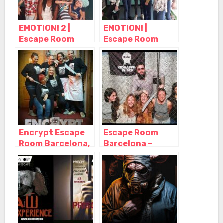
EMOTION! 2 |
EMOTION! |
Escape Room
Escape Room
para Niños
para Niños
Barcelona,
Barcelona,
Barcelona –
Barcelona –
Cataluña
Cataluña
Encrypt Escape
Escape Room
Room Barcelona,
Barcelona –
Barcelona –
Kidnapped in
Cataluña
BCN, Barcelona –
Cataluña