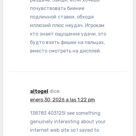
почувствовать биение
подлинной ставки, обходя
иллюзий плюс неудач. Игрокам
кто знает ощущение удачи, это
будто взять фишки на пальцах,
вместо смотреть на дисплей.
altogel
dice:
enero 30, 2026 a las 1:22 pm
138783 403125I see something
genuinely interesting about your
internet web site so I saved to