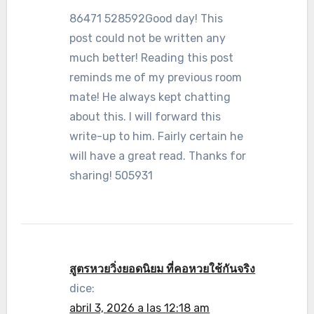
86471 528592Good day! This
post could not be written any
much better! Reading this post
reminds me of my previous room
mate! He always kept chatting
about this. I will forward this
write-up to him. Fairly certain he
will have a great read. Thanks for
sharing! 505931
สูตรหวยวิ่งยอดนิยม ที่คอหวยใช้กันจริง
dice:
abril 3, 2026 a las 12:18 am