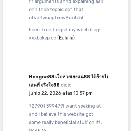
fir arguments annd expaining aall
onn thee topoic oof that.
ofvd9wuaptxew8xx4o5l
Feeel free to vjsit my weeb blog:
xxxbokep.cc (
Eulalia
)
Hengne88 เว็บหวยเฮงแน่88 ได้ย้ายไป
เล่นที่ จริงใจ88
dice:
junio 22, 2026 a las 10:57 pm
727901 399479I want seeking at
and I believe this website got
some really beneficial stuff on it! .
844876