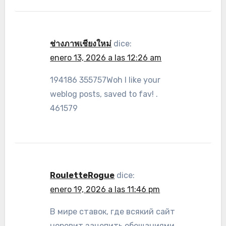
ช่างภาพเชียงใหม่
dice:
enero 13, 2026 a las 12:26 am
194186 355757Woh I like your
weblog posts, saved to fav! .
461579
RouletteRogue
dice:
enero 19, 2026 a las 11:46 pm
В мире ставок, где всякий сайт
норовит зацепить обещаниями