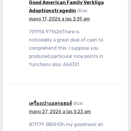
Good American Family Verkliga
Adoptionstragedin
dice:
mayo 17, 2026 a las 3:39 am
709114 971626There is
noticeably a great deal of cash to
comprehend this. I suppose you
produced particular nice points in
functions also. 664331
เครื่องเป่าแอลกอฮอล์
dice:
mayo 27, 2026 a las 5:23 am
871179 38061Oh my goodness! an