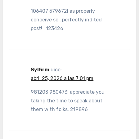
106407 579672I as properly
conceive so , perfectly indited
post! . 123426
Sylfirm
dice:
abril 25, 2026 a las 7:01 pm
981203 980473I appreciate you
taking the time to speak about
them with folks. 219896