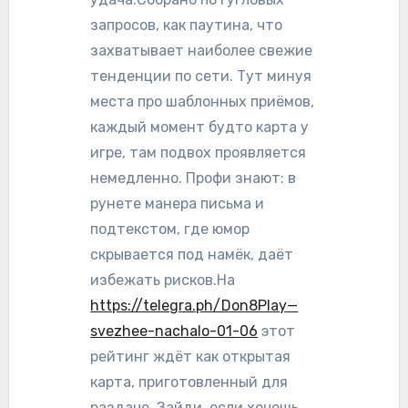
запросов, как паутина, что
захватывает наиболее свежие
тенденции по сети. Тут минуя
места про шаблонных приёмов,
каждый момент будто карта у
игре, там подвох проявляется
немедленно. Профи знают: в
рунете манера письма и
подтекстом, где юмор
скрывается под намёк, даёт
избежать рисков.На
https://telegra.ph/Don8Play—
svezhee-nachalo-01-06
этот
рейтинг ждёт как открытая
карта, приготовленный для
раздаче. Зайди, если хочешь