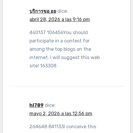
บริการขอ อย
dice:
abril 28, 2026 a las 9:16 pm
460137 106456You should
participate in a contest for
among the top blogs on the
internet. I will suggest this web
site! 163308
hl789
dice:
mayo 2, 2026 a las 12:56 pm
264648 841133I conceive this