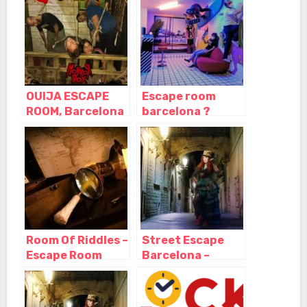
OUIJA ESCAPE
Escape room
ROOM, Barcelona
barcelona ?
– Cataluña
Escape
Barcelona,
Barcelona –
Cataluña
Room Of Riddles –
Street Escape
Escape Room
Barcelona –
Barcelona,
Escape room al
Barcelona –
aire libre,
Cataluña
Barcelona –