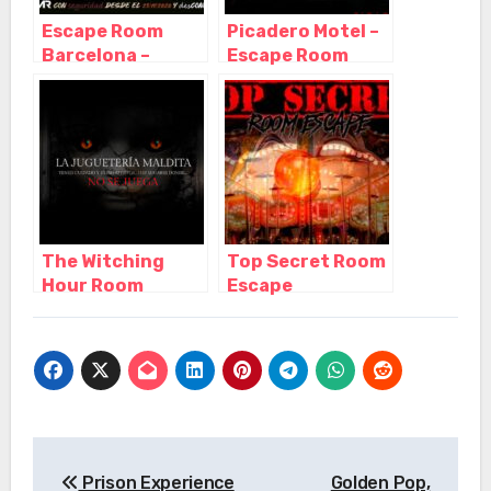
Escape Room
Picadero Motel –
Barcelona –
Escape Room
Questory,
Barcelona de
Barcelona –
Miedo, Barcelona
Cataluña
– Cataluña
The Witching
Top Secret Room
Hour Room
Escape
escape terror
Barcelona,
Barcelona,
Barcelona –
Barcelona –
Cataluña
Cataluña
Navegación
Prison Experience
Golden Pop,