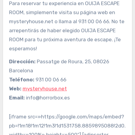
Para reservar tu experiencia en OUIJA ESCAPE
ROOM, simplemente visita su página web en
mysteryhouse.net o llama al 931 00 06 66. No te
arrepentirás de haber elegido OUIJA ESCAPE
ROOM para tu próxima aventura de escape. ¡Te
esperamos!
Dirección:
Passatge de Roura, 25, 08026
Barcelona
Teléfono:
931 00 06 66
Web:
mysteryhouse.net
Email:
info@horrorbox.es
[iframe src=»https://google.com/maps/embed?
pb=!1m18!1m12!1m3!1d1531758.8859895088!2d0.87
width=»100%» height=»500″] [adinserter