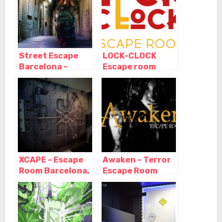
Cataluña
Street Escape
LOCK-CLOCK
Barcelona –
Escape room
Escape room al
Barcelona,
aire libre,
Barcelona –
Barcelona –
Cataluña
Cataluña
XCAPE – Escape
Awaken – Terror
Room Barcelona,
Escape Room
Barcelona –
Barcelona,
Cataluña
Barcelona –
Cataluña