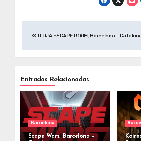
Cat
Navegación
OUIJA ESCAPE ROOM, Barcelona – Cataluñ
de
entradas
Entradas Relacionadas
Barcelona
Barce
Scape Wars, Barcelona –
Kairo