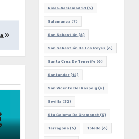
Rivas-Vaciamadrid
(5)
Salamanca
(7)
ña
San Sebastián
(6)
San Sebastián De Los Reyes
(6)
Santa Cruz De Tenerife
(6)
Santander
(12)
San Vicente Del Raspeig
(6)
Sevilla
(32)
Sta Coloma De Gramanet
(5)
Tarragona
(6)
Toledo
(6)