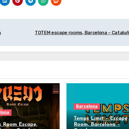
aluña
Cataluña
a
TOTEM escape rooms, Barcelona – Catalu
Barcelona
lona
Temps Limit – Escape
s Room Escape,
Room, Barcelona –