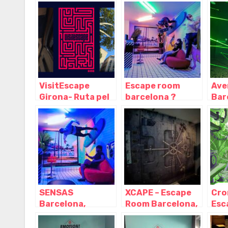
VisitEscape
Escape room
Ave
Girona- Ruta pel
barcelona ?
Bar
Barri Vell amb un
Escape
Bar
Misteri i Escape
Barcelona,
Cat
Room a l'Aire
Barcelona –
Lliure, Girona –
Cataluña
Cataluña
SENSAS
XCAPE – Escape
Cro
Barcelona,
Room Barcelona,
Esc
Barcelona –
Barcelona –
Bar
Cataluña
Cataluña
Bar