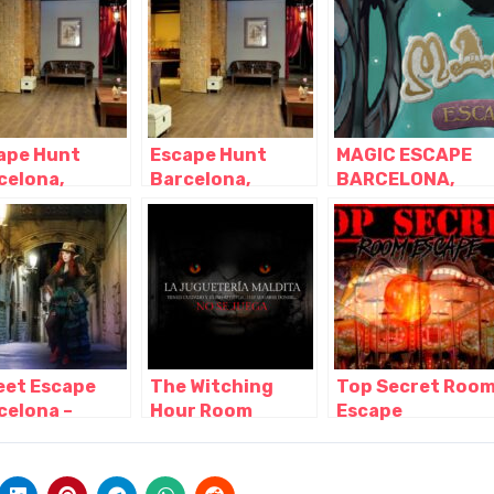
aluña
Barcelona –
Barcelona –
Cataluña
Cataluña
ape Hunt
Escape Hunt
MAGIC ESCAPE
celona,
Barcelona,
BARCELONA,
celona –
Barcelona –
Barcelona –
aluña
Cataluña
Cataluña
eet Escape
The Witching
Top Secret Roo
celona –
Hour Room
Escape
ape room al
escape terror
Barcelona,
 libre,
Barcelona,
Barcelona –
celona –
Barcelona –
Cataluña