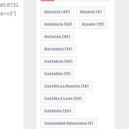
d0.8722618249999881!3d41.42367079999998!2m3!1f0!2f
Alicante
(49)
Almería
(4)
ck=»2″]
Andalucía
(52)
Aragón
(19)
Asturias
(45)
Barcelona
(14)
Cantabria
(24)
Castellón
(11)
Castilla La Mancha
(14)
Castilla Y León
(50)
Cataluña
(96)
Comunidad Valenciana
(5)