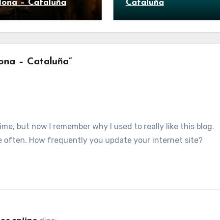
lona – Cataluña
Cataluña
ona – Cataluña”
e, but now I remember why I used to really like this blog.
re often. How frequently you update your internet site?