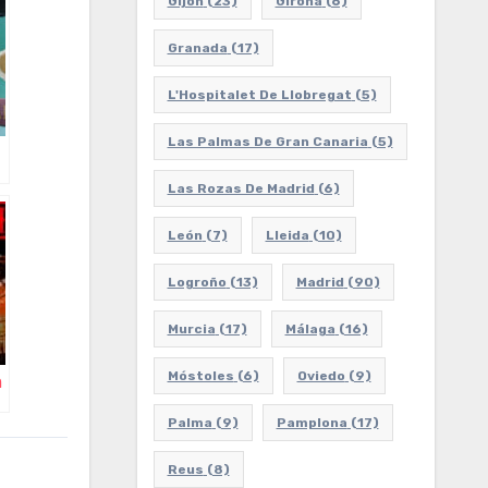
Gijón
(23)
Girona
(6)
Granada
(17)
L'Hospitalet De Llobregat
(5)
Las Palmas De Gran Canaria
(5)
Las Rozas De Madrid
(6)
León
(7)
Lleida
(10)
Logroño
(13)
Madrid
(90)
Murcia
(17)
Málaga
(16)
Móstoles
(6)
Oviedo
(9)
m
Palma
(9)
Pamplona
(17)
Reus
(8)