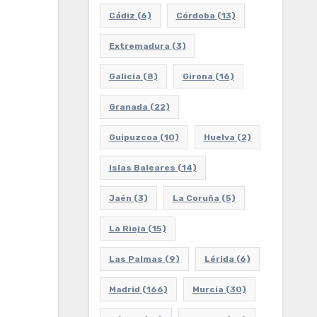
Cádiz
(6)
Córdoba
(13)
Extremadura
(3)
Galicia
(8)
Girona
(16)
Granada
(22)
Guipuzcoa
(10)
Huelva
(2)
Islas Baleares
(14)
Jaén
(3)
La Coruña
(5)
La Rioja
(15)
Las Palmas
(9)
Lérida
(6)
Madrid
(166)
Murcia
(30)