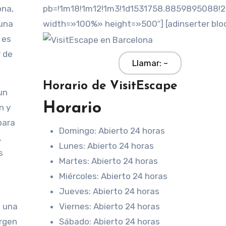
ona,
pb=!1m18!1m12!1m3!1d1531758.8859895088!2
 una
width=»100%» height=»500″] [adinserter blo
 es
r de
Llamar: –
Horario de VisitEscape
un
Horario
n y
para
Domingo: Abierto 24 horas
.
Lunes: Abierto 24 horas
s
Martes: Abierto 24 horas
Miércoles: Abierto 24 horas
Jueves: Abierto 24 horas
Viernes: Abierto 24 horas
a una
Sábado: Abierto 24 horas
ergen