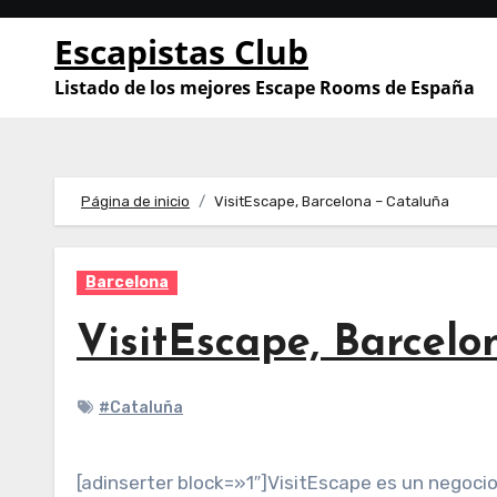
Saltar
Escapistas Club
al
contenido
Listado de los mejores Escape Rooms de España
Página de inicio
VisitEscape, Barcelona – Cataluña
Barcelona
VisitEscape, Barcelo
#Cataluña
[adinserter block=»1″]VisitEscape es un negoci