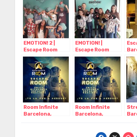
Cat
EMOTION! 2 |
EMOTION! |
Esc
Escape Room
Escape Room
Bar
para Niños
para Niños
Bar
Barcelona,
Barcelona,
Cat
Barcelona –
Barcelona –
Cataluña
Cataluña
Room Infinite
Room Infinite
Str
Barcelona,
Barcelona,
Bar
Barcelona –
Barcelona –
Esc
Cataluña
Cataluña
aire
Bar