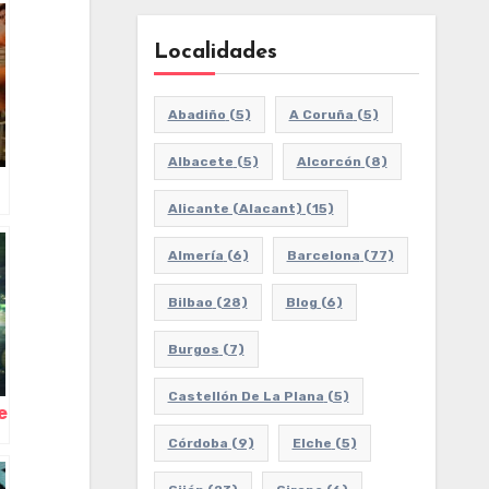
Localidades
Abadiño
(5)
A Coruña
(5)
Albacete
(5)
Alcorcón
(8)
Alicante (Alacant)
(15)
Almería
(6)
Barcelona
(77)
Bilbao
(28)
Blog
(6)
Burgos
(7)
Castellón De La Plana
(5)
e
Córdoba
(9)
Elche
(5)