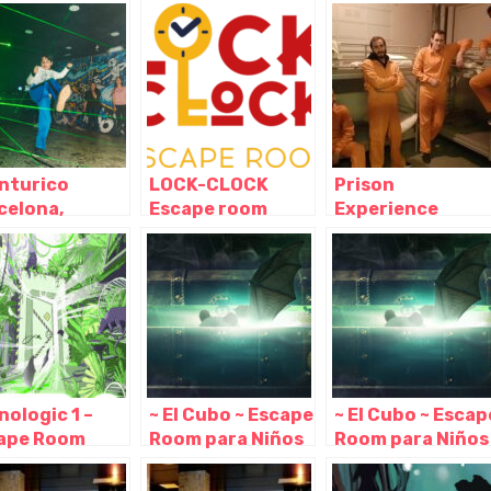
nturico
LOCK-CLOCK
Prison
celona,
Escape room
Experience
celona –
Barcelona,
Barcelona,
aluña
Barcelona –
Barcelona –
Cataluña
Cataluña
nologic 1 –
~ El Cubo ~ Escape
~ El Cubo ~ Escap
ape Room
Room para Niños
Room para Niños
celona,
o Adultos en
o Adultos en
celona –
Barcelona,
Barcelona,