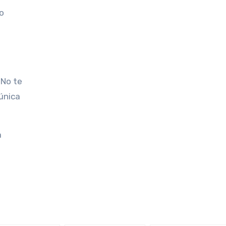
 o
 No te
única
a