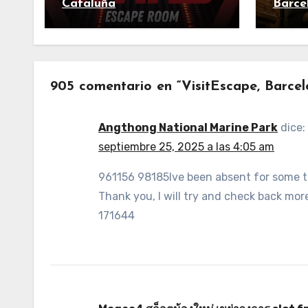
Cataluña
Barce
905 comentario en “VisitEscape, Barcel
Angthong National Marine Park
dice:
septiembre 25, 2025 a las 4:05 am
961156 98185Ive been absent for some tim
Thank you, I will try and check back mo
171644