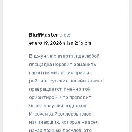
BluffMaster
dice:
enero 19, 2026 a las 2:16 pm
В джунглях азарта, где любой
площадка норовит заманить
гарантиями легких призов,
рейтинг русских онлайн казино
превращается именно той
ориентиром, что проводит
через ловушки подвохов.
Игрокам хайроллеров плюс
начинающих, которые надоел
из-за ложных посулов, это