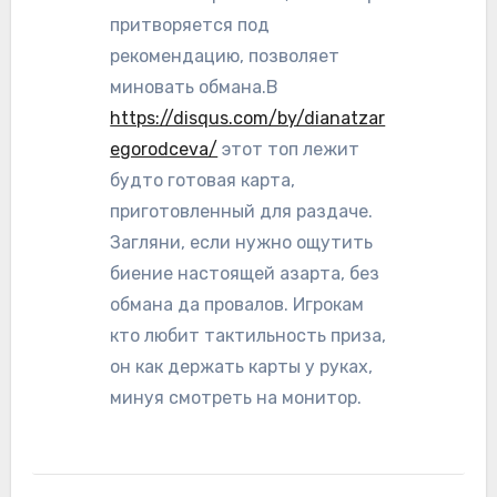
притворяется под
рекомендацию, позволяет
миновать обмана.В
https://disqus.com/by/dianatzar
egorodceva/
этот топ лежит
будто готовая карта,
приготовленный для раздаче.
Загляни, если нужно ощутить
биение настоящей азарта, без
обмана да провалов. Игрокам
кто любит тактильность приза,
он как держать карты у руках,
минуя смотреть на монитор.