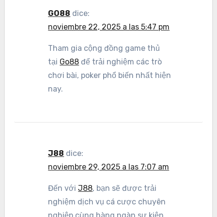
GO88
dice:
noviembre 22, 2025 a las 5:47 pm
Tham gia cộng đồng game thủ
tại
Go88
để trải nghiệm các trò
chơi bài, poker phổ biến nhất hiện
nay.
J88
dice:
noviembre 29, 2025 a las 7:07 am
Đến với
J88
, bạn sẽ được trải
nghiệm dịch vụ cá cược chuyên
nghiệp cùng hàng ngàn sự kiện