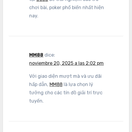
chơi bài, poker phổ biến nhất hiện
nay.
MM88
dice:
noviembre 20, 2025 a las 2:02 pm
Với giao diện mượt mà và ưu đãi
hấp dẫn,
MM88
là lựa chọn lý
tưởng cho các tín đồ giải trí trực
tuyến.