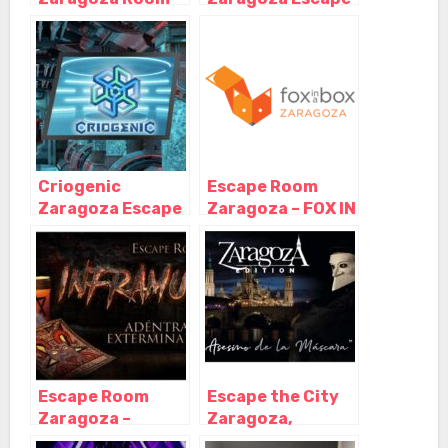
Escape, Zaragoza
Room – Paseo
– Aragón
Rosales,
Zaragoza –
Aragón
Criogenic
Escape Room
Zaragoza Escape
Zaragoza – FOX IN
Room, Zaragoza –
A BOX, Zaragoza
Aragón
– Aragón
Escape Room
Escape the City
Zaragoza –
Zaragoza,
INFRAMUNDO,
Zaragoza –