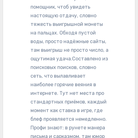
помощник, чтоб увидеть
настоящую отдачу, словно
тяжесть выигрышной монеты
на пальцах. Обходя пустой
воды, просто надёжные сайты,
там выигрыш не просто число, а
ощутимая удача.Составлено из
поисковых поисков, словно
сеть, что вылавливает
наиболее горячие веяния в
интернете. Тут нет места про
стандартных приёмов, каждый
момент как ставка в игре, где
блеф проявляется немедленно.
Профи знают: в рунете манера
письма и сарказмом, там юмор