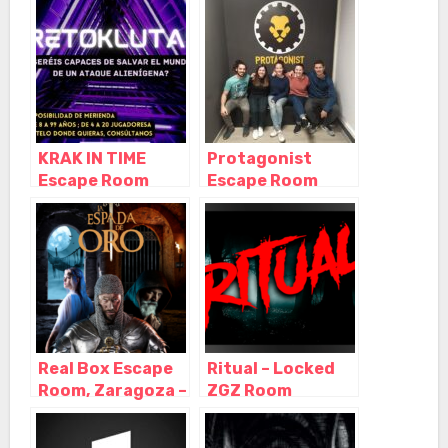
Zaragoza –
Aragón
Aragón
KRAK IN TIME
Protagonist
Escape Room
Escape Room
Center Zaragoza,
Zaragoza,
Zaragoza –
Zaragoza –
Aragón
Aragón
Real Box Escape
Ritual – Locked
Room, Zaragoza –
ZGZ Room
Aragón
Escape, Zaragoza
– Aragón