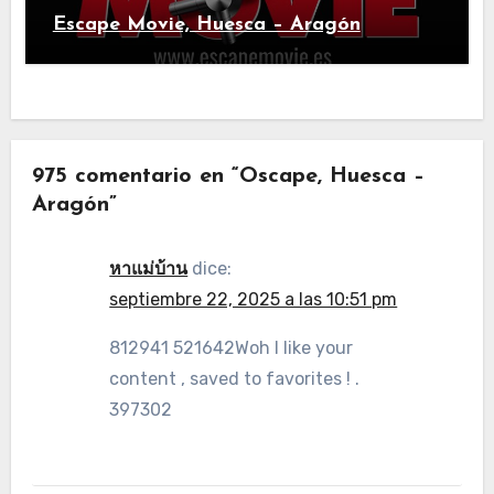
Escape Movie, Huesca – Aragón
975 comentario en “Oscape, Huesca –
Aragón”
หาแม่บ้าน
dice:
septiembre 22, 2025 a las 10:51 pm
812941 521642Woh I like your
content , saved to favorites ! .
397302