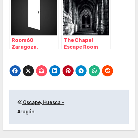
Room60
The Chapel
Zaragoza,
Escape Room
Zaragoza –
Zaragoza,
Aragón
Zaragoza –
Aragón
Navegación
Oscape, Huesca –
de
Aragón
entradas