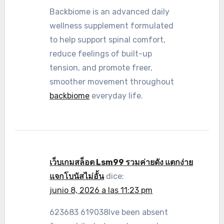
Backbiome is an advanced daily
wellness supplement formulated
to help support spinal comfort,
reduce feelings of built-up
tension, and promote freer,
smoother movement throughout
backbiome
everyday life.
เว็บเกมสล็อต Lsm99 รวมค่ายดัง แตกง่าย
แจกโบนัสไม่อั้น
dice:
junio 8, 2026 a las 11:23 pm
623683 619038Ive been absent