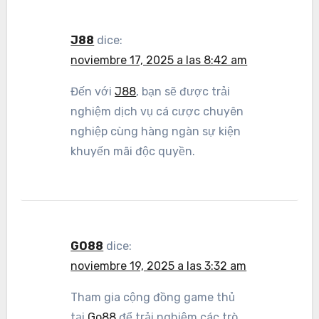
J88
dice:
noviembre 17, 2025 a las 8:42 am
Đến với
J88
, bạn sẽ được trải
nghiệm dịch vụ cá cược chuyên
nghiệp cùng hàng ngàn sự kiện
khuyến mãi độc quyền.
GO88
dice:
noviembre 19, 2025 a las 3:32 am
Tham gia cộng đồng game thủ
tại
Go88
để trải nghiệm các trò