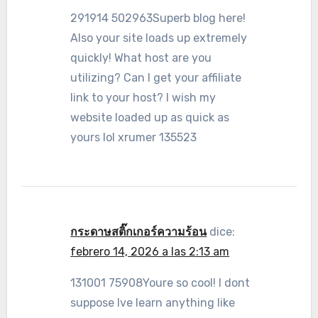
291914 502963Superb blog here!
Also your site loads up extremely
quickly! What host are you
utilizing? Can I get your affiliate
link to your host? I wish my
website loaded up as quick as
yours lol xrumer 135523
กระดาษสติ๊กเกอร์ความร้อน
dice:
febrero 14, 2026 a las 2:13 am
131001 75908Youre so cool! I dont
suppose Ive learn anything like