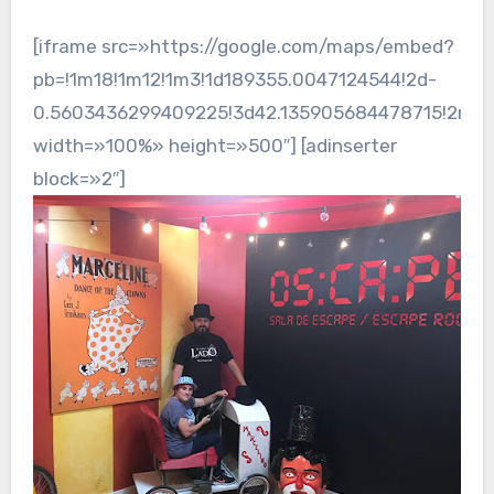
[iframe src=»https://google.com/maps/embed?
pb=!1m18!1m12!1m3!1d189355.0047124544!2d-
0.5603436299409225!3d42.135905684478715!2m3!1f
width=»100%» height=»500″] [adinserter
block=»2″]