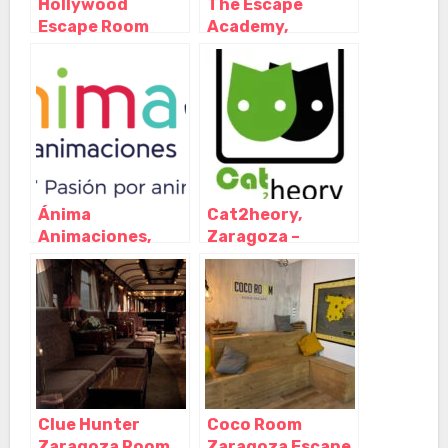
Hollywood
The Escape
Escape Room
Academy,
Zaragoza,
Zaragoza –
Zaragoza –
Aragón
Aragón
Ánima
Cat2heory,
Animaciones,
Zaragoza –
Zaragoza –
Aragón
Aragón
Clue Hunter
Coco Room
Zaragoza Room
Zaragoza Escape