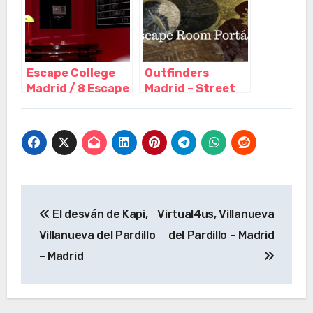
Escape College
Outfinders
Madrid / 8 Escape
Madrid – Street
Room en pleno
Escape y Escape
centro, Madrid –
room a domicilio,
Madrid
Madrid – Madrid
Navegación
El desván de Kapi,
Virtual4us, Villanueva
de
Villanueva del Pardillo
del Pardillo – Madrid
entradas
– Madrid