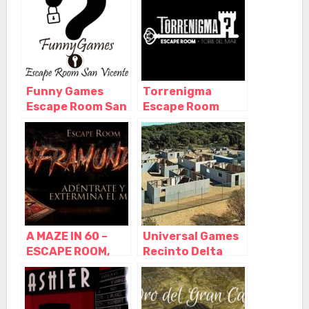
Madrid
Vicente del
Raspeig –
Alicante
Funny Games
Torrenigma
Escape Room San
Escape Room
Vicent del
Málaga – Torre
Raspeig, San
del Mar, Torre del
Vicente del
Mar – Málaga
Raspeig –
Alicante
A MAZE IN 60 –
Universal Games
ESCAPE ROOM,
Recinto Delta
Boadilla del
Force, Boadilla
Monte – Madrid
del Monte –
Madrid