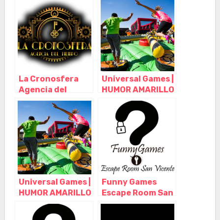
– Madrid
Córdoba –
Córdoba
La Cronosfera
Universal Games |
Agencia del
HUMOR AMARILLO
Tiempo, Madrid –
MADRID, Boadilla
Madrid
del Monte –
Madrid
Universal Games |
Funny Games
HUMOR AMARILLO
Escape Room San
MADRID, Boadilla
Vicent del
del Monte –
Raspeig, San