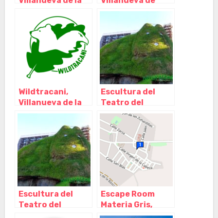
Villanueva de la
Villanueva de
Cañada – Madrid
Perales – Madrid
Wildtracani,
Escultura del
Villanueva de la
Teatro del
Cañada – Madrid
bosque, Móstoles
– Madrid
Escultura del
Escape Room
Teatro del
Materia Gris,
bosque, Móstoles
Villanueva de