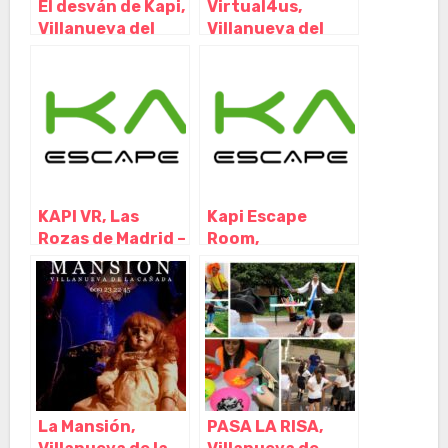
El desván de Kapi,
Virtual4us,
Villanueva del
Villanueva del
Pardillo – Madrid
Pardillo – Madrid
KAPI VR, Las
Kapi Escape
Rozas de Madrid –
Room,
Madrid
Majadahonda –
Madrid
La Mansión,
PASA LA RISA,