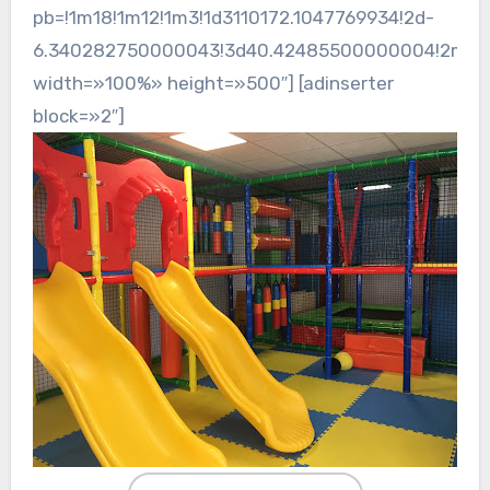
pb=!1m18!1m12!1m3!1d3110172.1047769934!2d-
6.340282750000043!3d40.42485500000004!2m3!1f0
width=»100%» height=»500″] [adinserter
block=»2″]