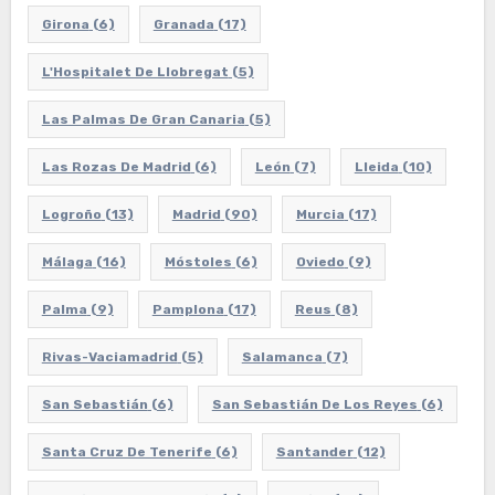
Girona
(6)
Granada
(17)
L'Hospitalet De Llobregat
(5)
Las Palmas De Gran Canaria
(5)
Las Rozas De Madrid
(6)
León
(7)
Lleida
(10)
Logroño
(13)
Madrid
(90)
Murcia
(17)
Málaga
(16)
Móstoles
(6)
Oviedo
(9)
Palma
(9)
Pamplona
(17)
Reus
(8)
Rivas-Vaciamadrid
(5)
Salamanca
(7)
San Sebastián
(6)
San Sebastián De Los Reyes
(6)
Santa Cruz De Tenerife
(6)
Santander
(12)