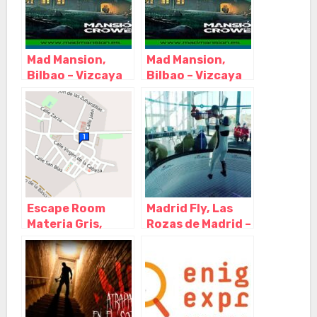
Mad Mansion,
Mad Mansion,
Bilbao – Vizcaya
Bilbao – Vizcaya
Escape Room
Madrid Fly, Las
Materia Gris,
Rozas de Madrid –
Villanueva de
Madrid
Córdoba –
Córdoba