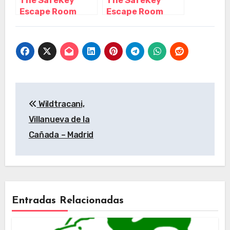
The SafeKey
The SafeKey
Escape Room
Escape Room
Madrid, Madrid –
Madrid, Madrid –
Madrid
Madrid
Navegación
Wildtracani,
de
Villanueva de la
entradas
Cañada – Madrid
Entradas Relacionadas