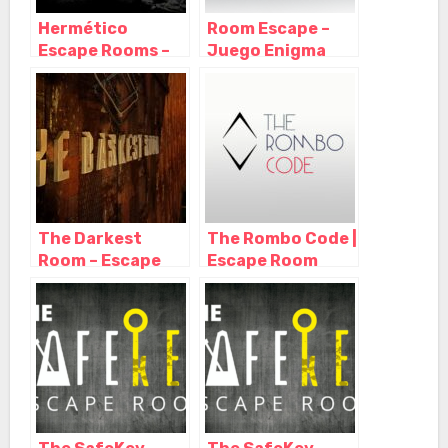
Hermético
Room Escape –
Escape Rooms –
Juego Enigma
Escape Room en
Madrid, Madrid –
Madrid, Madrid –
Madrid
Madrid
The Darkest
The Rombo Code |
Room – Escape
Escape Room
Room Madrid,
Madrid, Madrid –
Madrid – Madrid
Madrid