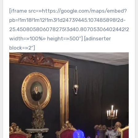
[iframe src=»https://google.com/maps/embed?
pb=!1m18!1m12!1m3!1d24739445.107485898!2d-
25.450805806078275!3d40.80705306402442!2m3!1f
width=»100%» height=»500″] [adinserter
block=»2″]