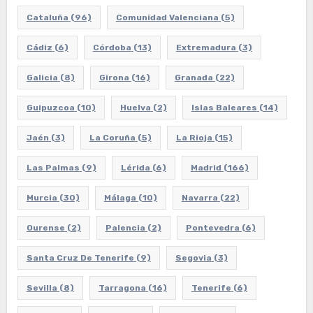
Cataluña
(96)
Comunidad Valenciana
(5)
Cádiz
(6)
Córdoba
(13)
Extremadura
(3)
Galicia
(8)
Girona
(16)
Granada
(22)
Guipuzcoa
(10)
Huelva
(2)
Islas Baleares
(14)
Jaén
(3)
La Coruña
(5)
La Rioja
(15)
Las Palmas
(9)
Lérida
(6)
Madrid
(166)
Murcia
(30)
Málaga
(10)
Navarra
(22)
Ourense
(2)
Palencia
(2)
Pontevedra
(6)
Santa Cruz De Tenerife
(9)
Segovia
(3)
Sevilla
(8)
Tarragona
(16)
Tenerife
(6)