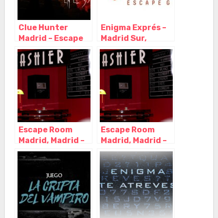
Clue Hunter
Enigma Exprés –
Madrid – Escape
Madrid Sur,
Room, Madrid –
Madrid – Madrid
Madrid
Escape Room
Escape Room
Madrid, Madrid –
Madrid, Madrid –
Madrid
Madrid