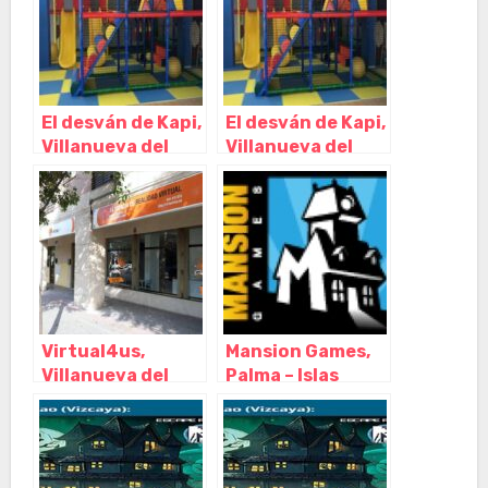
El desván de Kapi,
El desván de Kapi,
Villanueva del
Villanueva del
Pardillo – Madrid
Pardillo – Madrid
Virtual4us,
Mansion Games,
Villanueva del
Palma – Islas
Pardillo – Madrid
Baleares