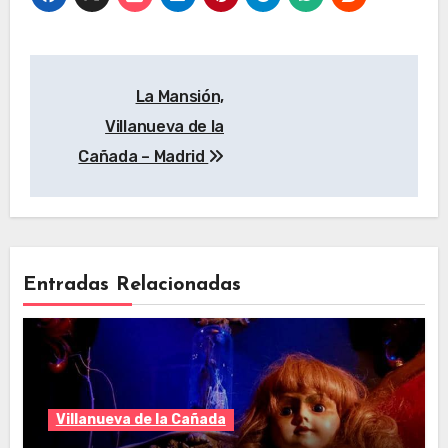
Navegación
La Mansión,
de
Villanueva de la
entradas
Cañada – Madrid
Entradas Relacionadas
Villanueva de la Cañada