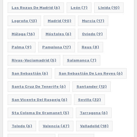
Las Rozas De Madrid
(6)
León
(7)
Lleida
(10)
Logroño
(13)
Madrid
(90)
Murcia
(17)
Málaga
(16)
Móstoles
(6)
Oviedo
(9)
Palma
(9)
Pamplona
(17)
Reus
(8)
Rivas-Vaciamadrid
(5)
Salamanca
(7)
San Sebastián
(6)
San Sebastián De Los Reyes
(6)
Santa Cruz De Tenerife
(6)
Santander
(12)
San Vicente Del Raspeig
(6)
Sevilla
(32)
Sta Coloma De Gramanet
(5)
Tarragona
(6)
Toledo
(6)
Valencia
(47)
Valladolid
(18)