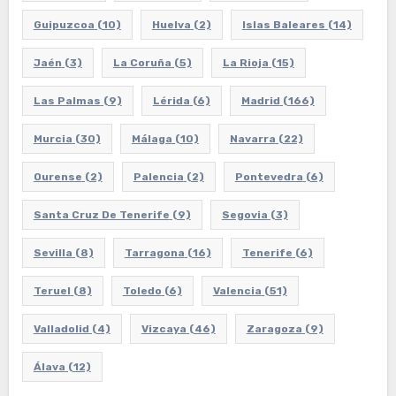
Guipuzcoa
(10)
Huelva
(2)
Islas Baleares
(14)
Jaén
(3)
La Coruña
(5)
La Rioja
(15)
Las Palmas
(9)
Lérida
(6)
Madrid
(166)
Murcia
(30)
Málaga
(10)
Navarra
(22)
Ourense
(2)
Palencia
(2)
Pontevedra
(6)
Santa Cruz De Tenerife
(9)
Segovia
(3)
Sevilla
(8)
Tarragona
(16)
Tenerife
(6)
Teruel
(8)
Toledo
(6)
Valencia
(51)
Valladolid
(4)
Vizcaya
(46)
Zaragoza
(9)
Álava
(12)