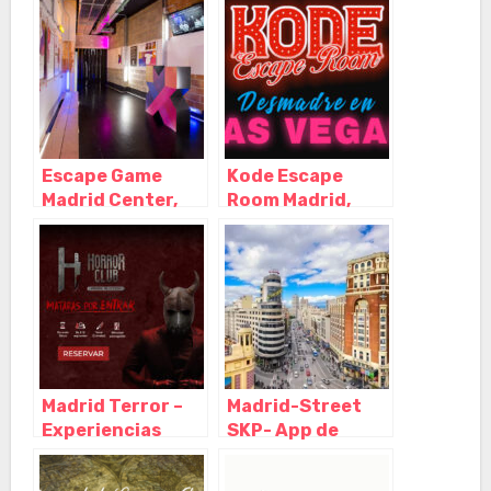
centro, Madrid –
centro, Madrid –
Madrid
Madrid
Escape Game
Kode Escape
Madrid Center,
Room Madrid,
Madrid – Madrid
Madrid – Madrid
Madrid Terror –
Madrid-Street
Experiencias
SKP- App de
Inmersivas –
escape room al
Escape Room –
aire libre, Madrid