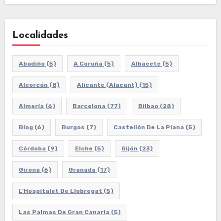
Localidades
Abadiño
(5)
A Coruña
(5)
Albacete
(5)
Alcorcón
(8)
Alicante (Alacant)
(15)
Almería
(6)
Barcelona
(77)
Bilbao
(28)
Blog
(6)
Burgos
(7)
Castellón De La Plana
(5)
Córdoba
(9)
Elche
(5)
Gijón
(23)
Girona
(6)
Granada
(17)
L'Hospitalet De Llobregat
(5)
Las Palmas De Gran Canaria
(5)