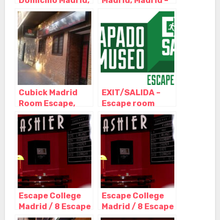
Domicilio Madrid,
Madrid, Madrid –
Madrid – Madrid
Madrid
Cubick Madrid
EXIT/SALIDA –
Room Escape,
Escape room
Madrid – Madrid
Madrid –
Atrapado en el
Museo, Madrid –
Madrid
Escape College
Escape College
Madrid / 8 Escape
Madrid / 8 Escape
Room en pleno
Room en pleno