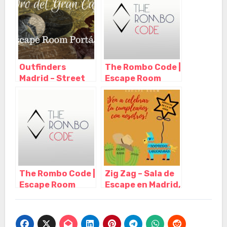
Paranormal
– Madrid
Experience –
Horror Club,
Madrid – Madrid
Outfinders
The Rombo Code |
Madrid – Street
Escape Room
Escape y Escape
Madrid, Madrid –
room a domicilio,
Madrid
Madrid – Madrid
The Rombo Code |
Zig Zag – Sala de
Escape Room
Escape en Madrid,
Madrid, Madrid –
Madrid – Madrid
Madrid