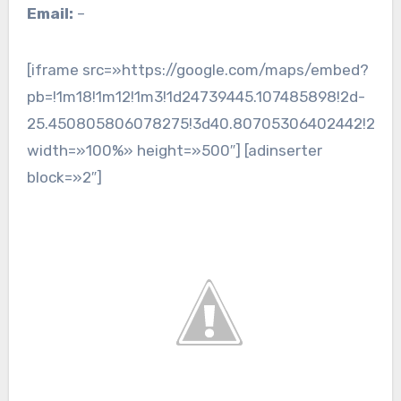
Email:
–
[iframe src=»https://google.com/maps/embed?
pb=!1m18!1m12!1m3!1d24739445.107485898!2d-
25.450805806078275!3d40.80705306402442!2m3!1f0
width=»100%» height=»500″] [adinserter
block=»2″]