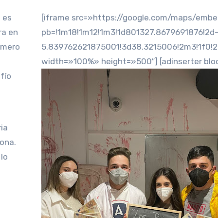
 es
[iframe src=»https://google.com/maps/emb
ra en
pb=!1m18!1m12!1m3!1d801327.8679691876!2d
número
5.839762621875001!3d38.3215006!2m3!1f0!
width=»100%» height=»500″] [adinserter blo
fío
ia
zona.
 lo