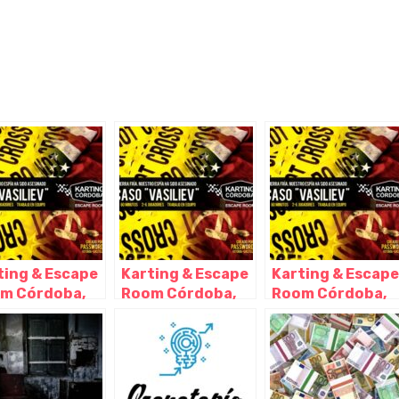
ting & Escape
Karting & Escape
Karting & Escape
m Córdoba,
Room Córdoba,
Room Córdoba,
doba –
Córdoba –
Córdoba –
doba
Córdoba
Córdoba