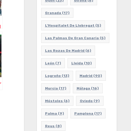
Gijón
(23)
Girona
(6)
Granada
(17)
L'Hospitalet De Llobregat
(5)
l
Las Palmas De Gran Canaria
(5)
Las Rozas De Madrid
(6)
León
(7)
Lleida
(10)
Logroño
(13)
Madrid
(90)
,
Murcia
(17)
Málaga
(16)
Móstoles
(6)
Oviedo
(9)
Palma
(9)
Pamplona
(17)
Reus
(8)