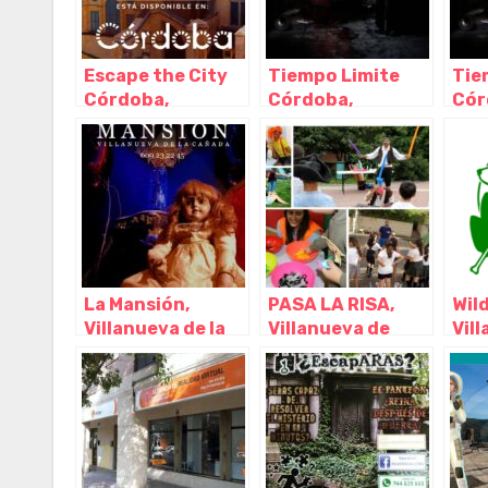
Escape the City
Tiempo Limite
Tie
Córdoba,
Córdoba,
Cór
Córdoba –
Córdoba –
Cór
Córdoba
Córdoba
Cór
La Mansión,
PASA LA RISA,
Wil
Villanueva de la
Villanueva de
Vill
Cañada – Madrid
Perales – Madrid
Cañ