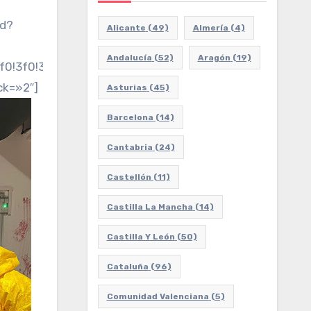
ed?
Alicante
(49)
Almería
(4)
-
Andalucía
(52)
Aragón
(19)
2f0!3f0!3m2!1i1024!2i768!4f13.1!3m3!1m2!1s0xd6c917
ck=»2″]
Asturias
(45)
Barcelona
(14)
Cantabria
(24)
Castellón
(11)
Castilla La Mancha
(14)
Castilla Y León
(50)
Cataluña
(96)
Comunidad Valenciana
(5)