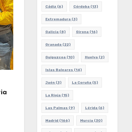
Cádiz
(6)
Córdoba
(13)
Extremadura
(3)
Galicia
(8)
Girona
(16)
Granada
(22)
Guipuzcoa
(10)
Huelva
(2)
Islas Baleares
(14)
Jaén
(3)
La Coruña
(5)
ia
La Rioja
(15)
Las Palmas
(9)
Lérida
(6)
Madrid
(166)
Murcia
(30)