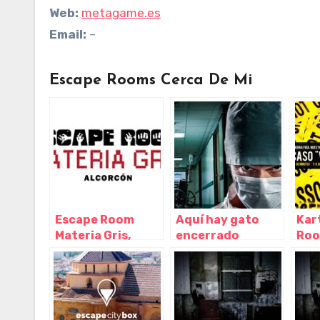
Web:
metagame.es
Email:
–
Escape Rooms Cerca De Mi
Escape Room
Aquí hay gato
Kar
Materia Gris,
encerrado
Roo
Alcorcón –
Escape Room
Cór
Madrid
Córdoba,
Cór
Córdoba –
Córdoba