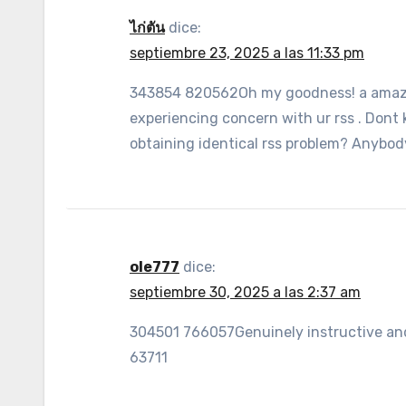
ไก่ตัน
dice:
septiembre 23, 2025 a las 11:33 pm
343854 820562Oh my goodness! a amazing
experiencing concern with ur rss . Dont 
obtaining identical rss problem? Anybo
ole777
dice:
septiembre 30, 2025 a las 2:37 am
304501 766057Genuinely instructive and s
63711