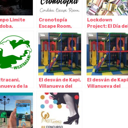
mpo Limite
Cronotopía
Lockdown
doba,
Escape Room,
Project: El Día de
doba –
Córdoba –
Cobro – Escape
doba
Córdoba
Room, Córdoba –
Córdoba
dtracani,
El desván de Kapi,
El desván de Kapi
anueva de la
Villanueva del
Villanueva del
ada – Madrid
Pardillo – Madrid
Pardillo – Madrid