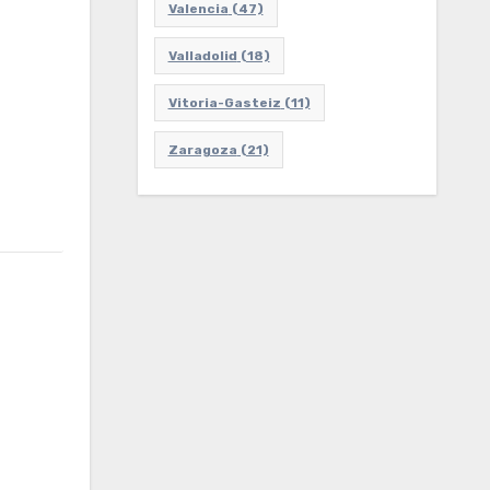
Valencia
(47)
Valladolid
(18)
Vitoria-Gasteiz
(11)
Zaragoza
(21)