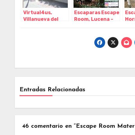
Virtual4us,
Escaparas Escape
Esc
Villanueva del
Room, Lucena –
Hor
Pardillo – Madrid
Córdoba
Cór
Entradas Relacionadas
46 comentario en “Escape Room Materi