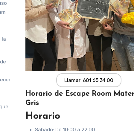
uso
eam
 la
sde
e
recer
Llamar: 601 65 34 00
Horario de Escape Room Mater
Gris
 que
Horario
a
Sábado: De 10:00 a 22:00