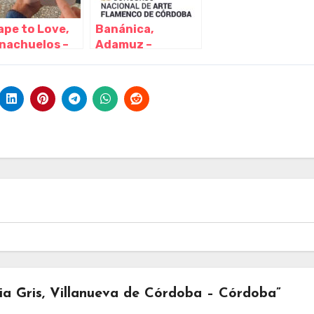
ape to Love,
Banánica,
nachuelos –
Adamuz –
doba
Córdoba
a Gris, Villanueva de Córdoba – Córdoba”