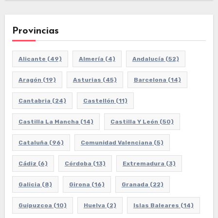
Provincias
Alicante
(49)
Almería
(4)
Andalucía
(52)
Aragón
(19)
Asturias
(45)
Barcelona
(14)
Cantabria
(24)
Castellón
(11)
Castilla La Mancha
(14)
Castilla Y León
(50)
Cataluña
(96)
Comunidad Valenciana
(5)
Cádiz
(6)
Córdoba
(13)
Extremadura
(3)
Galicia
(8)
Girona
(16)
Granada
(22)
Guipuzcoa
(10)
Huelva
(2)
Islas Baleares
(14)