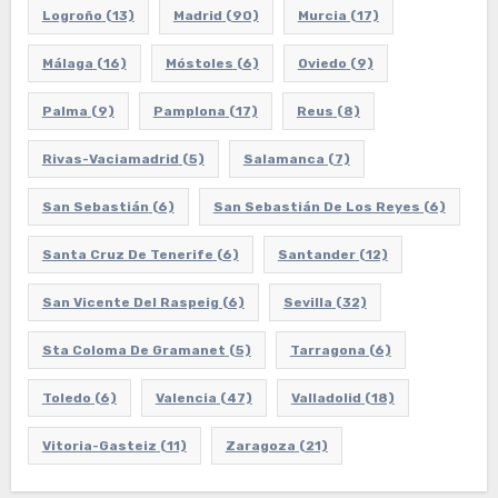
Logroño
(13)
Madrid
(90)
Murcia
(17)
Málaga
(16)
Móstoles
(6)
Oviedo
(9)
Palma
(9)
Pamplona
(17)
Reus
(8)
Rivas-Vaciamadrid
(5)
Salamanca
(7)
San Sebastián
(6)
San Sebastián De Los Reyes
(6)
Santa Cruz De Tenerife
(6)
Santander
(12)
San Vicente Del Raspeig
(6)
Sevilla
(32)
Sta Coloma De Gramanet
(5)
Tarragona
(6)
Toledo
(6)
Valencia
(47)
Valladolid
(18)
Vitoria-Gasteiz
(11)
Zaragoza
(21)