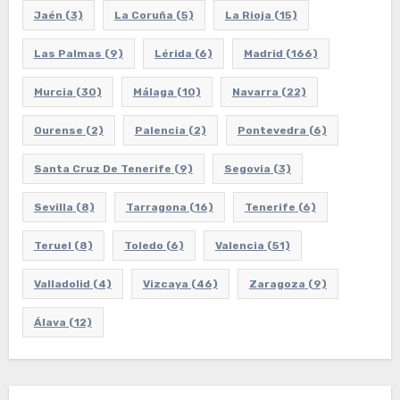
Jaén
(3)
La Coruña
(5)
La Rioja
(15)
Las Palmas
(9)
Lérida
(6)
Madrid
(166)
Murcia
(30)
Málaga
(10)
Navarra
(22)
Ourense
(2)
Palencia
(2)
Pontevedra
(6)
Santa Cruz De Tenerife
(9)
Segovia
(3)
Sevilla
(8)
Tarragona
(16)
Tenerife
(6)
Teruel
(8)
Toledo
(6)
Valencia
(51)
Valladolid
(4)
Vizcaya
(46)
Zaragoza
(9)
Álava
(12)