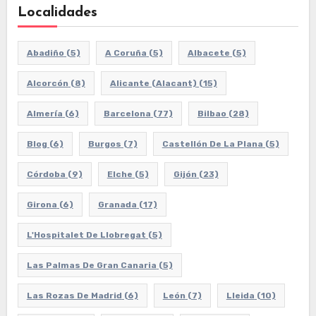
Localidades
Abadiño
(5)
A Coruña
(5)
Albacete
(5)
Alcorcón
(8)
Alicante (Alacant)
(15)
Almería
(6)
Barcelona
(77)
Bilbao
(28)
Blog
(6)
Burgos
(7)
Castellón De La Plana
(5)
Córdoba
(9)
Elche
(5)
Gijón
(23)
Girona
(6)
Granada
(17)
L'Hospitalet De Llobregat
(5)
Las Palmas De Gran Canaria
(5)
Las Rozas De Madrid
(6)
León
(7)
Lleida
(10)