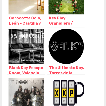
Corocotta Ocio,
Key Play
León – Castilla y
Granollers /
León
Escape Room,
Granollers –
Barcelona
Black Key Escape
The Ultimate Key,
Room, Valencia –
Torres de la
Valencia
Alameda – Madrid