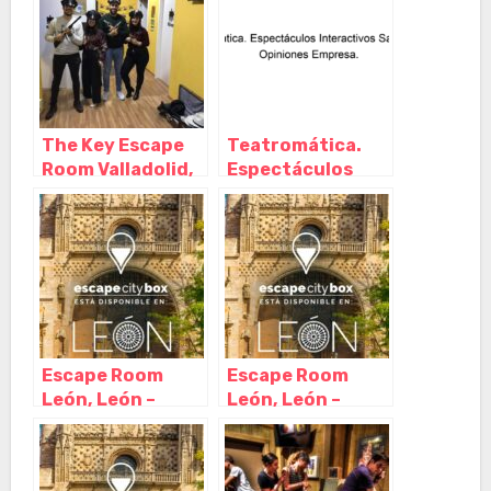
Castilla y León
Castilla y León
The Key Escape
Teatromática.
Room Valladolid,
Espectáculos
Valladolid –
Interactivos
Castilla y León
Salamanca,
Tordillos –
Salamanca
Escape Room
Escape Room
León, León –
León, León –
Castilla y León
Castilla y León