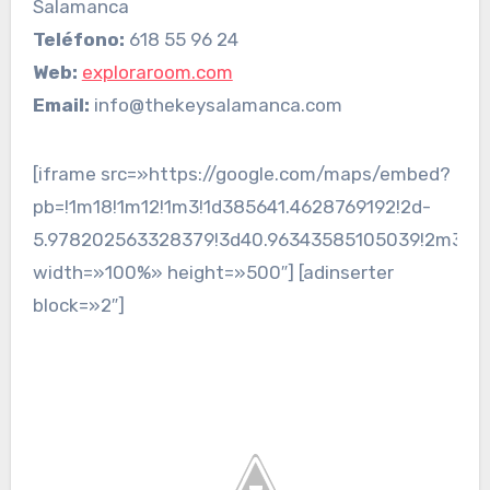
Salamanca
Teléfono:
618 55 96 24
Web:
exploraroom.com
Email:
info@thekeysalamanca.com
[iframe src=»https://google.com/maps/embed?
pb=!1m18!1m12!1m3!1d385641.4628769192!2d-
5.978202563328379!3d40.96343585105039!2m3!1f0
width=»100%» height=»500″] [adinserter
block=»2″]