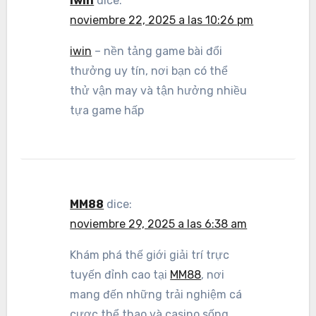
iwin
dice:
noviembre 22, 2025 a las 10:26 pm
iwin
– nền tảng game bài đổi
thưởng uy tín, nơi bạn có thể
thử vận may và tận hưởng nhiều
tựa game hấp
MM88
dice:
noviembre 29, 2025 a las 6:38 am
Khám phá thế giới giải trí trực
tuyến đỉnh cao tại
MM88
, nơi
mang đến những trải nghiệm cá
cược thể thao và casino sống