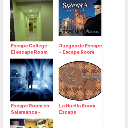
Castilla y León
Salamanca –
Castilla y León
Escape College –
Juegos de Escape
El escape Room
– Escape Room
de Salamanca,
Salamanca,
Salamanca –
Salamanca –
Castilla y León
Castilla y León
Escape Room en
La Huella Room
Salamanca –
Escape
Fluxus,
Salamanca,
Salamanca –
Salamanca –