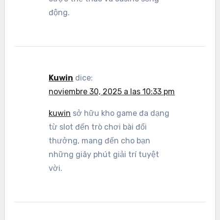
động.
Kuwin
dice:
noviembre 30, 2025 a las 10:33 pm
kuwin
sở hữu kho game đa dạng
từ slot đến trò chơi bài đổi
thưởng, mang đến cho bạn
những giây phút giải trí tuyệt
vời.