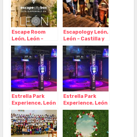
Escape Room
Escapology León,
León, León –
León – Castilla y
Castilla y León
León
Estrella Park
Estrella Park
Experience, León
Experience, León
– Castilla y León
– Castilla y León