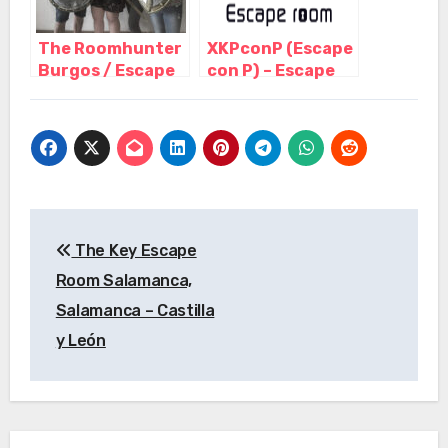
The Roomhunter
XKPconP (Escape
Burgos / Escape
con P) – Escape
room – Sala de
Room Palencia,
escape, Burgos –
Palencia –
Castilla y León
Castilla y León
Navegación
The Key Escape
de
Room Salamanca,
entradas
Salamanca – Castilla
y León