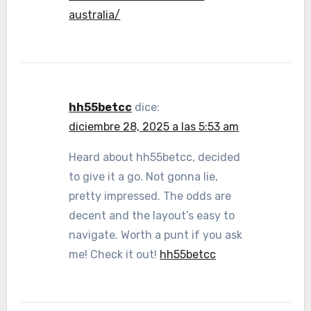
australia/
hh55betcc
dice:
diciembre 28, 2025 a las 5:53 am
Heard about hh55betcc, decided
to give it a go. Not gonna lie,
pretty impressed. The odds are
decent and the layout’s easy to
navigate. Worth a punt if you ask
me! Check it out!
hh55betcc