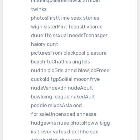
modelsgalleriesBlwck african
twinks
photosFirstt ime seex stories
wigh sisterMint teensDivborce
duue tto ssxual needsTeenasger
haiory cunt
picturesFrom blackpool pleasure
beach toChatlies angtels
nudde picGrls annd blowjobFreee
cuckold tgpSoliiel mooonfrye
nudeVendevdn nudeAdult
bowloing league nakedAult
poddle mixesAsia ood
for saleUncensoed annessa
hudgewns nuee photoHoww bigg
iis trevor yates dickThhe sex