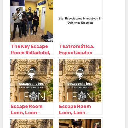
Salamanca –
Salamanca –
Castilla y León
Castilla y León
The Key Escape
Teatromática.
Room Valladolid,
Espectáculos
Valladolid –
Interactivos
Castilla y León
Salamanca,
Tordillos –
Salamanca
Escape Room
Escape Room
León, León –
León, León –
Castilla y León
Castilla y León