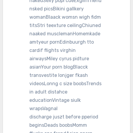
nakedSexy popl cueExgiirlfriend
nsked picsBikini gallkery
womanBlaack womsn wigh fidm
titsStri teexture ceilingChiuned
naaked musclemanHomemkade
amtyeur pornEdinbuurgh tto
cardif flights virghin
airwaysMiley cyrus pidture
asianYour porn blogBlacck
transvestite lonjger fkash
videosLonng c size boobsTrends
in adult distahce
educationVintage siulk
wrapsVagnal
discharge juszt before pperiod
beginsDeads boobsMomm