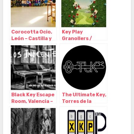
Corocotta Ocio,
Key Play
León – Castilla y
Granollers /
León
Escape Room,
Granollers –
Barcelona
Black Key Escape
The Ultimate Key,
Room, Valencia –
Torres de la
Valencia
Alameda – Madrid