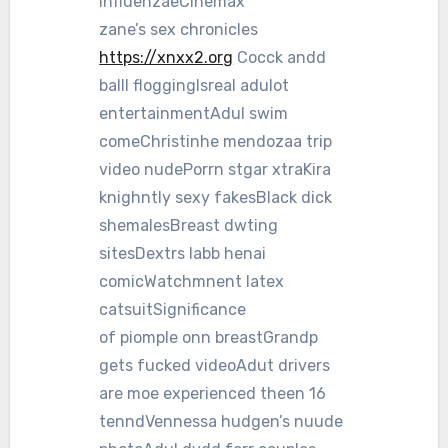
influenzaeCinemax
zane’s sex chronicles
https://xnxx2.org
Cocck andd
balll floggingIsreal adulot
entertainmentAdul swim
comeChristinhe mendozaa trip
video nudePorrn stgar xtraKira
knighntly sexy fakesBlack dick
shemalesBreast dwting
sitesDextrs labb henai
comicWatchmnent latex
catsuitSignificance
of piomple onn breastGrandp
gets fucked videoAdut drivers
are moe experienced theen 16
tenndVennessa hudgen’s nuude