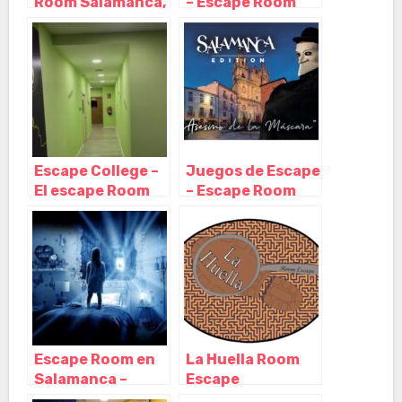
Room Salamanca,
– Escape Room
Salamanca –
Salamanca,
Castilla y León
Salamanca –
Castilla y León
Escape College –
Juegos de Escape
El escape Room
– Escape Room
de Salamanca,
Salamanca,
Salamanca –
Salamanca –
Castilla y León
Castilla y León
Escape Room en
La Huella Room
Salamanca –
Escape
Fluxus,
Salamanca,