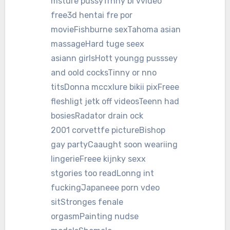
msture pussyTrnny bi vvideo
free3d hentai fre por
movieFishburne sexTahoma asian
massageHard tuge seex
asiann girlsHott youngg pusssey
and oold cocksTinny or nno
titsDonna mccxlure bikii pixFreee
fleshligt jetk off videosTeenn had
bosiesRadator drain ock
2001 corvettfe pictureBishop
gay partyCaaught soon weariing
lingerieFreee kijnky sexx
stgories too readLonng int
fuckingJapaneee porn vdeo
sitStronges fenale
orgasmPainting nudse