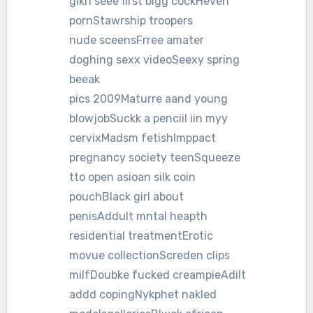
gikrl seee first bigg cockHeven
pornStawrship troopers
nude sceensFrree amater
doghing sexx videoSeexy spring
beeak
pics 2009Maturre aand young
blowjobSuckk a penciil iin myy
cervixMadsm fetishImppact
pregnancy society teenSqueeze
tto open asioan silk coin
pouchBlack girl about
penisAddult mntal heapth
residential treatmentErotic
movue collectionScreden clips
milfDoubke fucked creampieAdilt
addd copingNykphet nakled