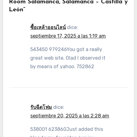
Room Salamanca, Salamanca – Castilla y
León”
ซื้อเหล้าออนไลน์
dice:
septiembre 17, 2025 a las 1:19 am
543450 979246You got a really
great web site, Glad I observed it
by means of yahoo. 752862
รับฉีดโฟม
dice:
septiembre 20, 2025 a las 2:28 am
538001 623860Just added this