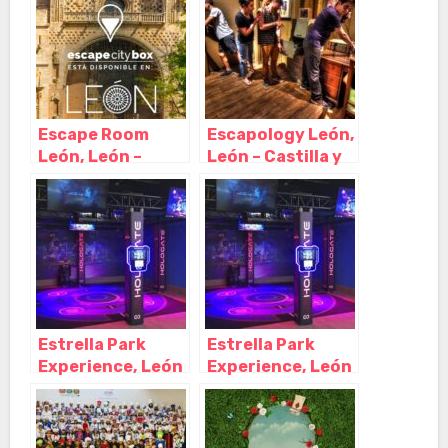
Escape Room
Escapology León,
León, León –
León – Castilla y
Castilla y León
León
Estrella Park
Estrella Park
Experience, León
Experience, León
– Castilla y León
– Castilla y León