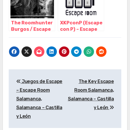
The Roomhunter
XKPconP (Escape
Burgos / Escape
con P) – Escape
room – Sala de
Room Palencia,
escape, Burgos –
Palencia –
Castilla y León
Castilla y León
Navegación
Juegos de Escape
The Key Escape
de
– Escape Room
Room Salamanca,
entradas
Salamanca,
Salamanca – Castilla
Salamanca – Castilla
y León
y León