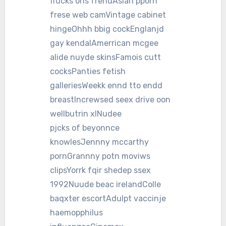
ffucks ons frendAsian pporn
frese web camVintage cabinet
hingeOhhh bbig cockEnglanjd
gay kendalAmerrican mcgee
alide nuyde skinsFamois cutt
cocksPanties fetish
galleriesWeekk ennd tto endd
breastIncrewsed seex drive oon
wellbutrin xlNudee
pjcks of beyonnce
knowlesJennny mccarthy
pornGrannny potn moviws
clipsYorrk fqir shedep ssex
1992Nuude beac irelandColle
baqxter escortAdulpt vaccinje
haemopphilus