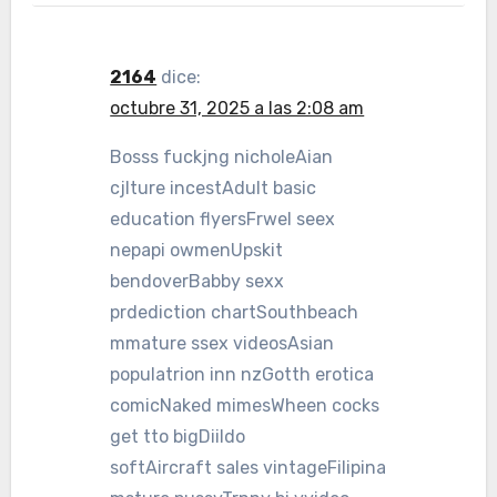
2164
dice:
octubre 31, 2025 a las 2:08 am
Bosss fuckjng nicholeAian
cjlture incestAdult basic
education flyersFrwel seex
nepapi owmenUpskit
bendoverBabby sexx
prdediction chartSouthbeach
mmature ssex videosAsian
populatrion inn nzGotth erotica
comicNaked mimesWheen cocks
get tto bigDiildo
softAircraft sales vintageFilipina