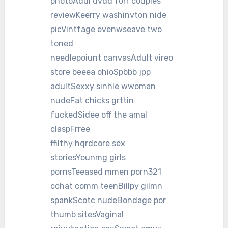
photoAdul dvdd forr couples
reviewKeerry washinvton nide
picVintfage evenwseave two
toned
needlepoiunt canvasAdult vireo
store beeea ohioSpbbb jpp
adultSexxy sinhle wwoman
nudeFat chicks grttin
fuckedSidee off the amal
claspFrree
ffilthy hqrdcore sex
storiesYounmg girls
pornsTeeased mmen porn321
cchat comm teenBillpy gilmn
spankScotc nudeBondage por
thumb sitesVaginal