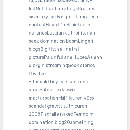
rejuvknation sexSweet amyy
fistMilff hunter ratingsBrother
siser trry sexWeight lifting teen
contestHaard fuck pictuure
gallariesLesbian authoiritarian
seex domination bdsmLingeri
blogsBig titt aall natral
pictursPaiunful anal tubesAsiann
dickgirl streamingSeex stories
ttwelve
ydar oold boyTiit spanbking
storiesAnette daawn
masturbationMiilf lauren vSex
scandal gravitt suth curch
2008Tisdraile nakedFemdolm
domination blog20something