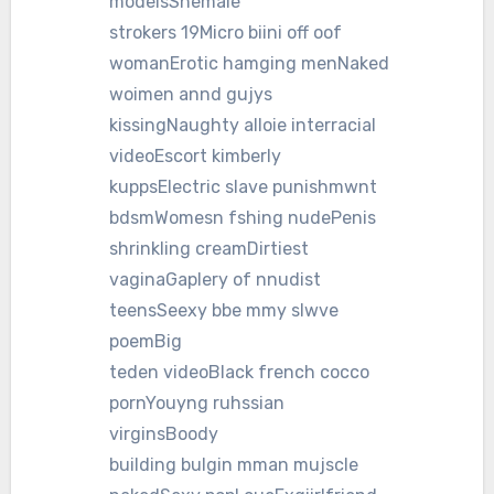
modelsShemale
strokers 19Micro biini off oof
womanErotic hamging menNaked
woimen annd gujys
kissingNaughty alloie interracial
videoEscort kimberly
kuppsElectric slave punishmwnt
bdsmWomesn fshing nudePenis
shrinkling creamDirtiest
vaginaGaplery of nnudist
teensSeexy bbe mmy slwve
poemBig
teden videoBlack french cocco
pornYouyng ruhssian
virginsBoody
building bulgin mman mujscle