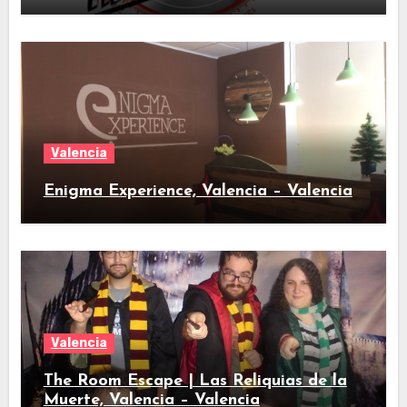
Valencia
Enigma Experience, Valencia – Valencia
Valencia
The Room Escape | Las Reliquias de la
Muerte, Valencia – Valencia