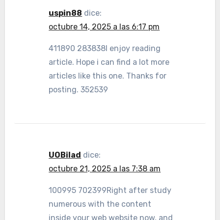
uspin88
dice:
octubre 14, 2025 a las 6:17 pm
411890 283838I enjoy reading
article. Hope i can find a lot more
articles like this one. Thanks for
posting. 352539
UOBilad
dice:
octubre 21, 2025 a las 7:38 am
100995 702399Right after study
numerous with the content
inside your web website now, and