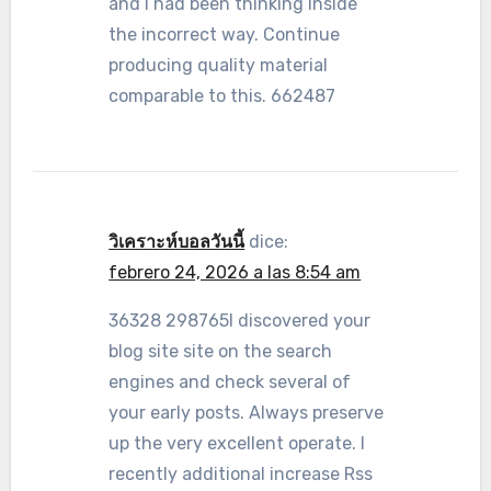
and I had been thinking inside
the incorrect way. Continue
producing quality material
comparable to this. 662487
วิเคราะห์บอลวันนี้
dice:
febrero 24, 2026 a las 8:54 am
36328 298765I discovered your
blog site site on the search
engines and check several of
your early posts. Always preserve
up the very excellent operate. I
recently additional increase Rss