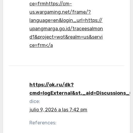
ce=frmhttps://cm-
us.wargaming.net/frame/?
language=en&login_url=https://
upangmarga.go.id/traceesalmon
d1&project=wot&realm=us&servi
ce=frm</a
https://ok.ru/dk?
cmd=logExternal&st._aid=Discussions_Op
dice:
julio 9, 2026 a las 7:42 pm
References: