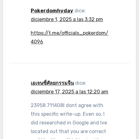
Pokerdomhyday
dice:
diciembre 1, 2025 a las 3:32 pm
https://t.me/officials_pokerdom/
4096
เอเจนซี่ศัลยกรรมจีน
dice:
diciembre 17, 2025 a las 12:20 am
23958 711408I dont agree with
this specific write-up. Even so, I
did researched in Google and Ive
located out that you are correct