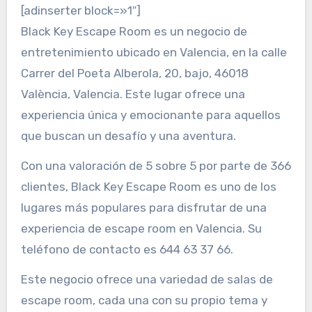
[adinserter block=»1″]
Black Key Escape Room es un negocio de
entretenimiento ubicado en Valencia, en la calle
Carrer del Poeta Alberola, 20, bajo, 46018
València, Valencia. Este lugar ofrece una
experiencia única y emocionante para aquellos
que buscan un desafío y una aventura.
Con una valoración de 5 sobre 5 por parte de 366
clientes, Black Key Escape Room es uno de los
lugares más populares para disfrutar de una
experiencia de escape room en Valencia. Su
teléfono de contacto es 644 63 37 66.
Este negocio ofrece una variedad de salas de
escape room, cada una con su propio tema y