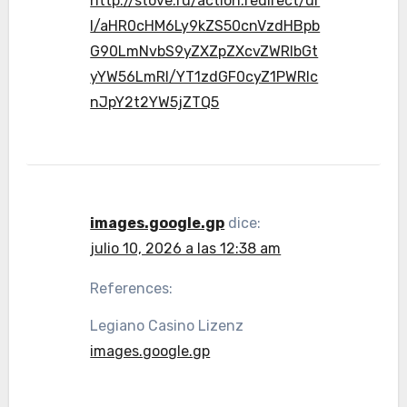
http://stove.ru/action.redirect/ur
l/aHR0cHM6Ly9kZS50cnVzdHBpb
G90LmNvbS9yZXZpZXcvZWRlbGt
yYW56LmRl/YT1zdGF0cyZ1PWRlc
nJpY2t2YW5jZTQ5
images.google.gp
dice:
julio 10, 2026 a las 12:38 am
References:
Legiano Casino Lizenz
images.google.gp