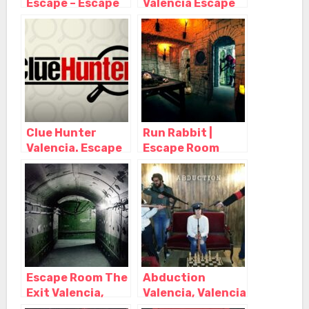
Escape – Escape
Valencia Escape
Room al aire libre
Room, Valencia –
– Gymkana,
Valencia
Valencia –
Valencia
Clue Hunter
Run Rabbit |
Valencia. Escape
Escape Room
room, Valencia –
Valencia, Valencia
Valencia
– Valencia
Escape Room The
Abduction
Exit Valencia,
Valencia, Valencia
Valencia –
– Valencia