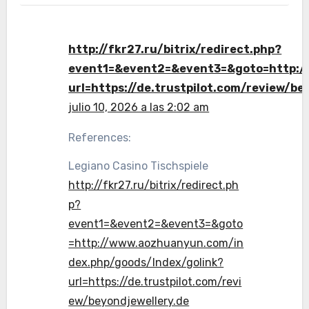
http://fkr27.ru/bitrix/redirect.php?
event1=&event2=&event3=&goto=http://
url=https://de.trustpilot.com/review/be
julio 10, 2026 a las 2:02 am
References:
Legiano Casino Tischspiele
http://fkr27.ru/bitrix/redirect.ph
p?
event1=&event2=&event3=&goto
=http://www.aozhuanyun.com/in
dex.php/goods/Index/golink?
url=https://de.trustpilot.com/revi
ew/beyondjewellery.de