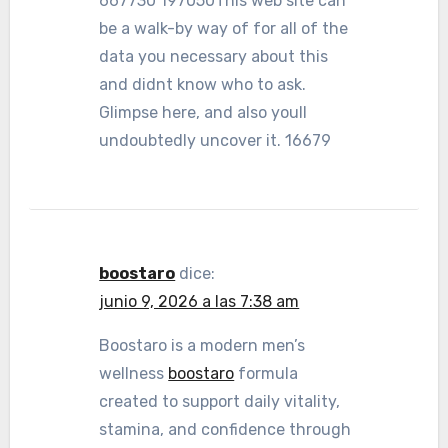
667730 197050This web site can
be a walk-by way of for all of the
data you necessary about this
and didnt know who to ask.
Glimpse here, and also youll
undoubtedly uncover it. 16679
boostaro
dice:
junio 9, 2026 a las 7:38 am
Boostaro is a modern men’s
wellness
boostaro
formula
created to support daily vitality,
stamina, and confidence through