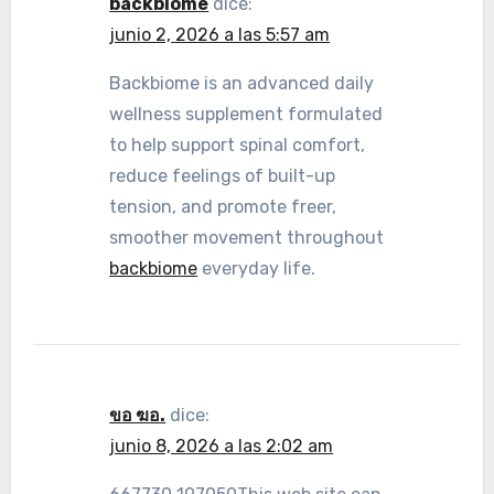
backbiome
dice:
junio 2, 2026 a las 5:57 am
Backbiome is an advanced daily
wellness supplement formulated
to help support spinal comfort,
reduce feelings of built-up
tension, and promote freer,
smoother movement throughout
backbiome
everyday life.
ขอ ฆอ.
dice:
junio 8, 2026 a las 2:02 am