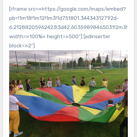
[iframe src=»https://google.com/maps/embed?
pb=!1m18!1m12!1m3!1d751801.3443431271!2d-
6.21288205962423!3d42.60359898465031!2m3!1f0!2
width=»100%» height=»500″] [adinserter
block=»2″]