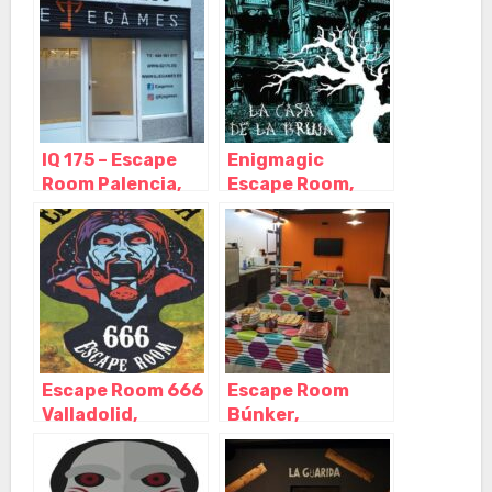
Castilla y León
IQ 175 – Escape
Enigmagic
Room Palencia,
Escape Room,
Palencia –
Burgos – Castilla
Castilla y León
y León
Escape Room 666
Escape Room
Valladolid,
Búnker,
Valladolid –
Valladolid –
Castilla y León
Castilla y León