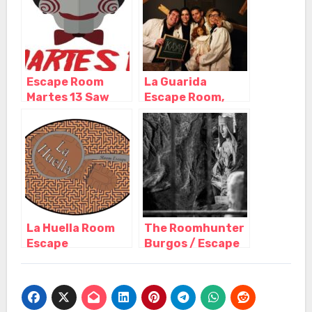
Escape Room
La Guarida
Martes 13 Saw
Escape Room,
Valladolid,
Valladolid –
Valladolid –
Castilla y León
Castilla y León
La Huella Room
The Roomhunter
Escape
Burgos / Escape
Salamanca,
room – Sala de
Salamanca –
escape, Burgos –
Castilla y León
Castilla y León