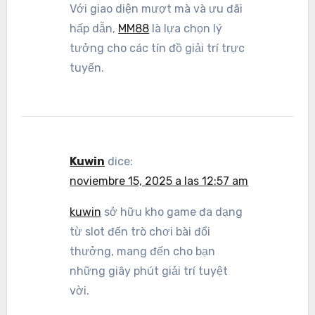
Với giao diện mượt mà và ưu đãi
hấp dẫn,
MM88
là lựa chọn lý
tưởng cho các tín đồ giải trí trực
tuyến.
Kuwin
dice:
noviembre 15, 2025 a las 12:57 am
kuwin
sở hữu kho game đa dạng
từ slot đến trò chơi bài đổi
thưởng, mang đến cho bạn
những giây phút giải trí tuyệt
vời.