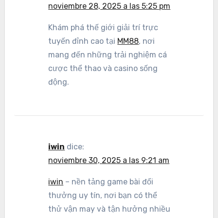
noviembre 28, 2025 a las 5:25 pm
Khám phá thế giới giải trí trực
tuyến đỉnh cao tại
MM88
, nơi
mang đến những trải nghiệm cá
cược thể thao và casino sống
động.
iwin
dice:
noviembre 30, 2025 a las 9:21 am
iwin
– nền tảng game bài đổi
thưởng uy tín, nơi bạn có thể
thử vận may và tận hưởng nhiều