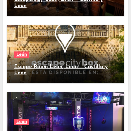
León
León
Escape Room León, León – Castilla y
León
León