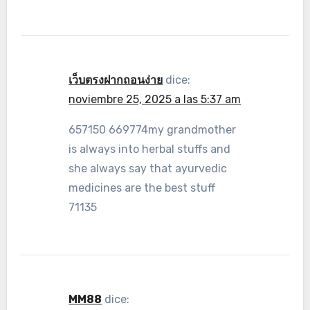
เว็บตรงฝากถอนง่าย
dice:
noviembre 25, 2025 a las 5:37 am
657150 669774my grandmother
is always into herbal stuffs and
she always say that ayurvedic
medicines are the best stuff
71135
MM88
dice: