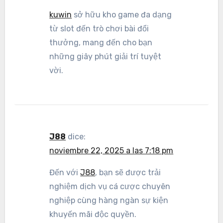
kuwin
sở hữu kho game đa dạng
từ slot đến trò chơi bài đổi
thưởng, mang đến cho bạn
những giây phút giải trí tuyệt
vời.
J88
dice:
noviembre 22, 2025 a las 7:18 pm
Đến với
J88
, bạn sẽ được trải
nghiệm dịch vụ cá cược chuyên
nghiệp cùng hàng ngàn sự kiện
khuyến mãi độc quyền.