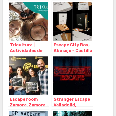
– Castilla y León
alternativo,
Mancha
Altea – Alicante
Tricultura |
Escape City Box,
Actividades de
Abusejo – Castilla
Ocio, El Puerto de
y León
Sta María – Cádiz
Escape room
Stranger Escape
Zamora, Zamora –
Valladolid,
Castilla y León
Valladolid –