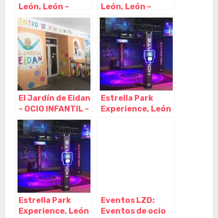
León, León –
León, León –
Castilla y León
Castilla y León
El Jardín de Eidan
Estrella Park
– OCIO INFANTIL –
Experience, León
CUMPLEAÑOS,
– Castilla y León
ALQUILER
ESPACIO
CELEBRACIÓN,
PARQUE DE
BOLAS, CAMAS
ELÁSTICAS Y
ESCAPE ROOM,
Estrella Park
Eventos LZD:
Guadalajara –
Experience, León
Eventos de ocio
Castilla La