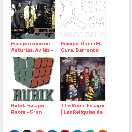
Reliquias
– Asturias
Perdidas, Gijón –
Asturias
Escape room en
Escape-Room EL
Asturias, Avilés –
Cura, Barranco
Las Celdas, Avilés
del Cura – Las
– Asturias
Palmas
Rubik Escape
The Room Escape
Room – Gran
| Las Reliquias de
Canaria, Telde –
la Muerte,
Las Palmas
Valencia –
Valencia