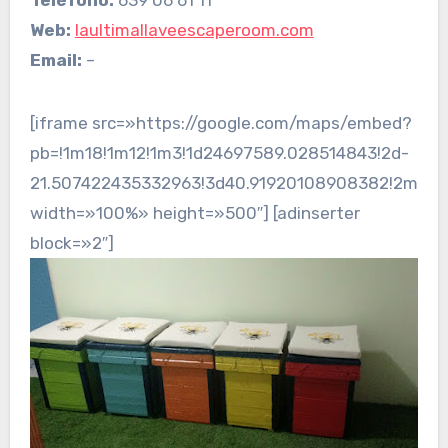
Web:
laultimallaveescaperoom.com
Email:
–
[iframe src=»https://google.com/maps/embed?
pb=!1m18!1m12!1m3!1d24697589.028514843!2d-
21.507422435332963!3d40.91920108908382!2m3!1f
width=»100%» height=»500″] [adinserter
block=»2″]