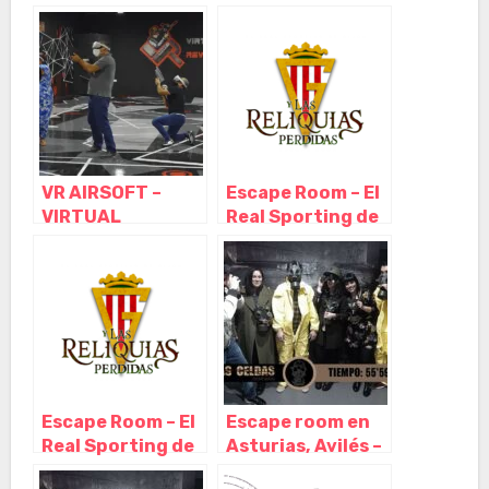
Cretas – Teruel
Tornos – Teruel
VR AIRSOFT –
Escape Room – El
VIRTUAL
Real Sporting de
REVOLUTION 7
Gijón y Las
PALMAS, Las
Reliquias
Palmas de Gran
Perdidas, Gijón –
Canaria – Las
Asturias
Palmas
Escape Room – El
Escape room en
Real Sporting de
Asturias, Avilés –
Gijón y Las
Las Celdas, Avilés