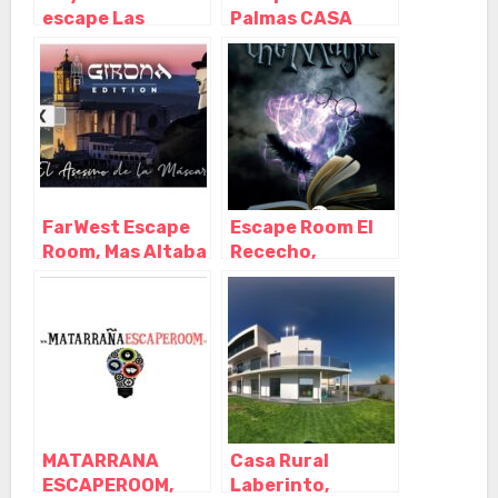
escape Las
Palmas CASA
Palmas, Las
EMBRUJADA, Las
Palmas de Gran
Palmas de Gran
Canaria – Las
Canaria – Las
Palmas
Palmas
FarWest Escape
Escape Room El
Room, Mas Altaba
Rececho,
– Girona
Castellote –
Teruel
MATARRANA
Casa Rural
ESCAPEROOM,
Laberinto,