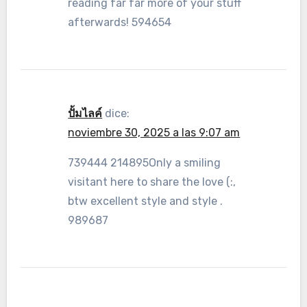
reading far far more of your stuff
afterwards! 594654
ปั้มไลค์
dice:
noviembre 30, 2025 a las 9:07 am
739444 214895Only a smiling
visitant here to share the love (:,
btw excellent style and style .
989687