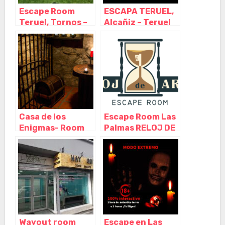
Escape Room
ESCAPA TERUEL,
Teruel, Tornos –
Alcañiz – Teruel
Teruel
Casa de los
Escape Room Las
Enigmas- Room
Palmas RELOJ DE
Escape Las
ARENA, Las
Palmas GC, Las
Palmas de Gran
Palmas de Gran
Canaria – Las
Canaria – Las
Palmas
Palmas
Wayout room
Escape en Las