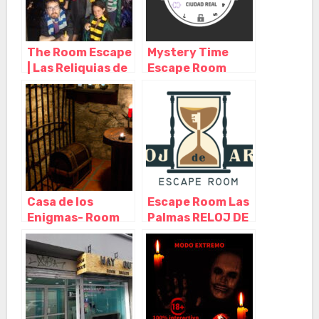
The Room Escape
Mystery Time
| Las Reliquias de
Escape Room
la Muerte,
Ciudad Real,
Valencia –
Ciudad Real –
Valencia
Castilla La
Mancha
Casa de los
Escape Room Las
Enigmas- Room
Palmas RELOJ DE
Escape Las
ARENA, Las
Palmas GC, Las
Palmas de Gran
Palmas de Gran
Canaria – Las
Canaria – Las
Palmas
Palmas