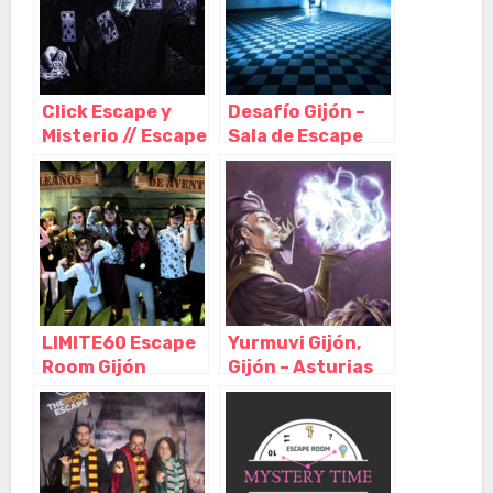
Click Escape y
Desafío Gijón –
Misterio // Escape
Sala de Escape
Room Gijón, Gijón
Room, Gijón –
– Asturias
Asturias
LIMITE60 Escape
Yurmuvi Gijón,
Room Gijón
Gijón – Asturias
(Local 2), Gijón –
Asturias