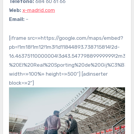
Teléfono:
684 60 61 66
Web:
x-madrid.com
Email:
–
[iframe src=»https://google.com/maps/embed?
pb=!1m18!1m12!1m3!1d11844893.738715814!2d-
16.46375110000004!3d43.54779889999999!2m3!1f0
%20El%20Real%20Sporting%20de%20Gij%C3%B3n%20
width=»100%» height=»500″] [adinserter
block=»2″]