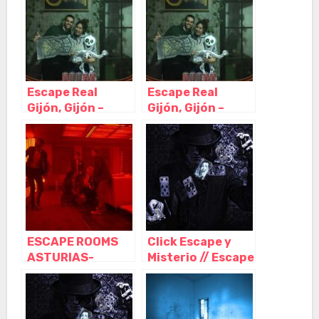
Perdidas, Gijón –
Asturias
Escape Real
Escape Real
Gijón, Gijón –
Gijón, Gijón –
Asturias
Asturias
ESCAPE ROOMS
Click Escape y
ASTURIAS-
Misterio // Escape
Escape room
Room Gijón, Gijón
Gijon, Gijón –
– Asturias
Asturias