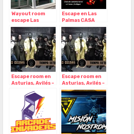
Wayout room
Escape en Las
escape Las
Palmas CASA
Palmas, Las
EMBRUJADA, Las
Palmas de Gran
Palmas de Gran
Canaria – Las
Canaria – Las
Palmas
Palmas
Escape room en
Escape room en
Asturias, Avilés –
Asturias, Avilés –
Las Celdas, Avilés
Las Celdas, Avilés
– Asturias
– Asturias