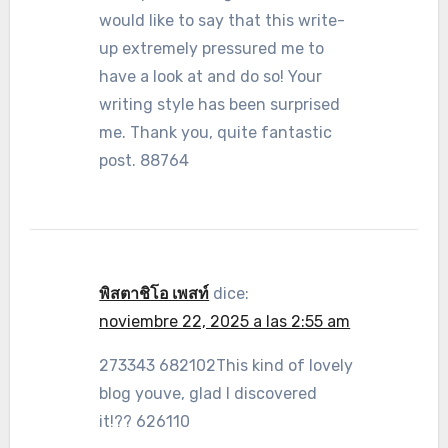
would like to say that this write-
up extremely pressured me to
have a look at and do so! Your
writing style has been surprised
me. Thank you, quite fantastic
post. 88764
พิสตาชิโอ เพสท์
dice:
noviembre 22, 2025 a las 2:55 am
273343 682102This kind of lovely
blog youve, glad I discovered
it!?? 626110