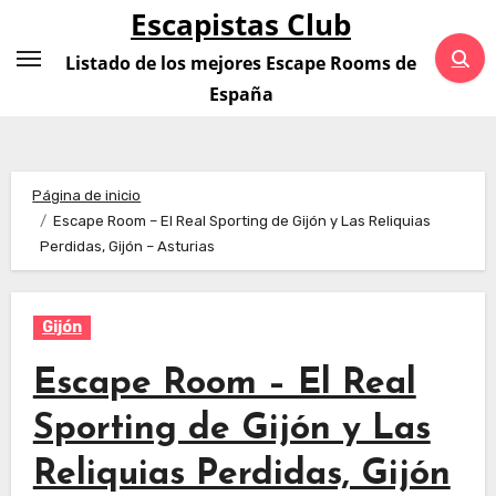
Saltar
Escapistas Club
al
Listado de los mejores Escape Rooms de
contenido
España
Página de inicio
Escape Room – El Real Sporting de Gijón y Las Reliquias
Perdidas, Gijón – Asturias
Gijón
Escape Room – El Real
Sporting de Gijón y Las
Reliquias Perdidas, Gijón