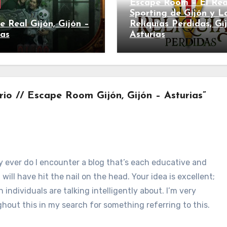
Escape Room – El Rea
Sporting de Gijón y L
e Real Gijón, Gijón –
Reliquias Perdidas, Gi
ias
Asturias
rio // Escape Room Gijón, Gijón – Asturias”
ly ever do I encounter a blog that’s each educative and
will have hit the nail on the head. Your idea is excellent;
individuals are talking intelligently about. I’m very
hout this in my search for something referring to this.