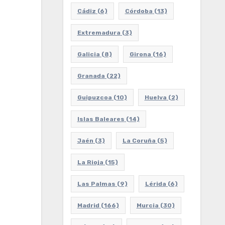
Cádiz
(6)
Córdoba
(13)
Extremadura
(3)
Galicia
(8)
Girona
(16)
Granada
(22)
Guipuzcoa
(10)
Huelva
(2)
Islas Baleares
(14)
Jaén
(3)
La Coruña
(5)
La Rioja
(15)
Las Palmas
(9)
Lérida
(6)
Madrid
(166)
Murcia
(30)