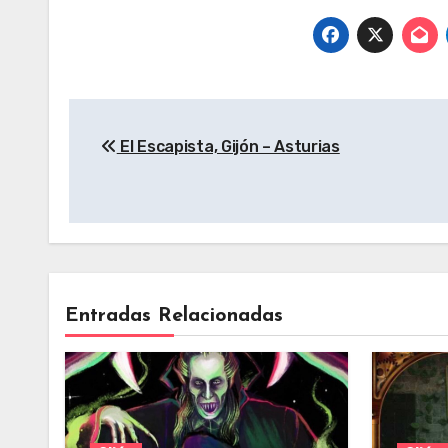
Murcia
Expediente
Delta) Escape
Rooms, Gijón –
Asturias
Navegación
El Escapista, Gijón – Asturias
de
entradas
Entradas Relacionadas