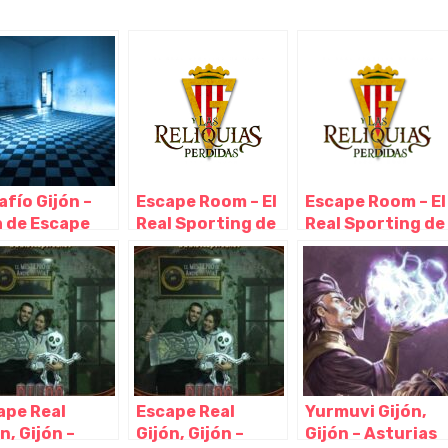
afío Gijón –
Escape Room – El
Escape Room – El
a de Escape
Real Sporting de
Real Sporting de
m, Gijón –
Gijón y Las
Gijón y Las
urias
Reliquias
Reliquias
Perdidas, Gijón –
Perdidas, Gijón –
Asturias
Asturias
ape Real
Escape Real
Yurmuvi Gijón,
n, Gijón –
Gijón, Gijón –
Gijón – Asturias