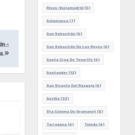
Rivas-Vaciamadrid
(5)
Salamanca
(7)
San Sebastián
(6)
ón –
San Sebastián De Los Reyes
(6)
as
Santa Cruz De Tenerife
(6)
Santander
(12)
San Vicente Del Raspeig
(6)
Sevilla
(32)
Sta Coloma De Gramanet
(5)
Tarragona
(6)
Toledo
(6)