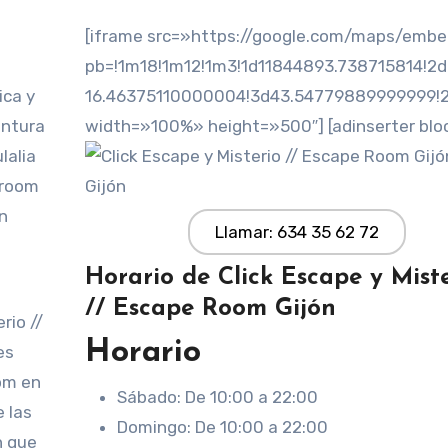
[iframe src=»https://google.com/maps/emb
pb=!1m18!1m12!1m3!1d11844893.738715814!2d
ica y
16.46375110000004!3d43.54779889999999!
entura
width=»100%» height=»500″] [adinserter blo
lalia
 room
n
Llamar: 634 35 62 72
Horario de Click Escape y Mist
// Escape Room Gijón
rio //
Horario
es
om en
Sábado: De 10:00 a 22:00
e las
Domingo: De 10:00 a 22:00
n que