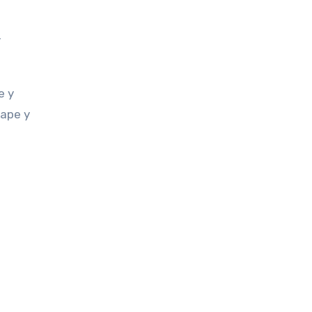
r
e y
cape y
n