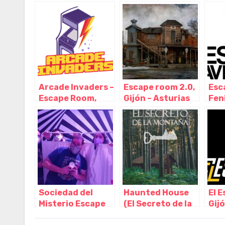
(Local 2), Gijón –
Asturias
Ast
Asturias
Arcade Invaders –
Escape room 2.0,
Esc
Escape Room,
Gijón – Asturias
Feni
Gijón – Asturias
Ast
Sociedad del
Haunted House
El E
Misterio Escape
(El Secreto de la
Gijó
Room, Murcia –
Montaña y